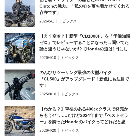
Clutchの魅力。「私の心を落ち着かせてくれる
存在です」
2026/5/1
トピックス
【え？空冷？】新型『CB1000F』を「予備知識
ゼロ」でレビューすることになった→聞いてた
話と違うじゃないか!?【Hondaの道は1日にし
てならず／CB1000F ①第一印象 編】
2026/4/10
トピックス
のんびりツーリング最強の大型バイク
『CL500』がアップグレード！新色にも注目で
す！
2025/9/10
トピックス
【わかる？】車検のある400ccクラスで発売か
らもう4年……だけど2024年まで『ベストセラ
ー』を誇ったHondaのバイクってどれだと思
う？
2026/4/20
トピックス