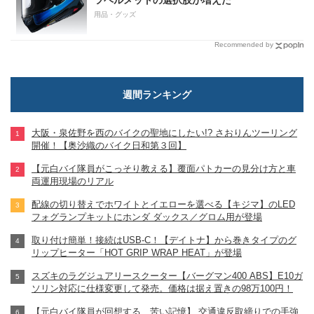
ツヘルメットの選択肢が増えた
用品・グッズ
Recommended by
週間ランキング
大阪・泉佐野を西のバイクの聖地にしたい!? さおりんツーリング
開催！【奥沙織のバイク日和第３回】
【元白バイ隊員がこっそり教える】覆面パトカーの見分け方と車
両運用現場のリアル
配線の切り替えでホワイトとイエローを選べる【キジマ】のLED
フォグランプキットにホンダ ダックス／グロム用が登場
取り付け簡単！接続はUSB-C！【デイトナ】から巻きタイプのグ
リップヒーター「HOT GRIP WRAP HEAT」が登場
スズキのラグジュアリースクーター【バーグマン400 ABS】E10ガ
ソリン対応に仕様変更して発売。価格は据え置きの98万100円！
【元白バイ隊員が回想する、苦い記憶】 交通違反取締りでの手強