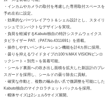
・インカムやカメラの取付を考慮した専用取付スペースを
予め左右に設定。
・効果的なパーツレイアウト＆シェル設計とし、スタイリ
ッシュでコンパクトなデザインを実現。
・負荷を軽減するKabuto独自の特許システムウェイクス
タビライザー PAT.（PAT.No.4311691）を搭載。
・操作しやすいベンチレーション機能を計4カ所に採用。
・曇りを抑えるワイドタイプの100％MAX VISIONピンロ
ックシート＜別売＞を装着可能。
・シールド裏面への吹き出し面積を拡大した新設計のブレ
スガードを採用し、シールドの曇り除去に貢献。
・確実な作動と、複数の噛み合い爪で微調整を可能にした
Kabuto独自のマイクロラチェットバックルを採用。
・帽体サイズは2シェル5サイズ展開。