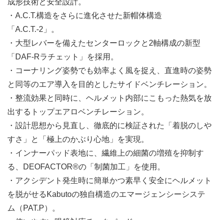
成形技術と安全設計。
・A.C.T.構造をさらに進化させた新帽体構造
「A.C.T.-2」。
・大型レバーを備えたセンターロックと2軸構成の新型
「DAF-Rラチェット」を採用。
・コーナリング姿勢でも効率よく風を捉え、直進時の姿勢
と同等のエア導入を目的としたサイドベンチレーション。
・整流効果と同時に、ヘルメット内部にこもった熱気を放
出するトップエアロベンチレーション。
・設計思想から見直し、徹底的に検証された「着脱のしや
すさ」と「極上のかぶり心地」を実現。
・インナーパッド表地に、繊維上の細菌の増殖を抑制す
る、DEOFACTOR®の「制菌加工」を使用。
・アクシデント発生時に簡単かつ素早く安全にヘルメット
を脱がせるKabutoの独自構造のエマージェンシーシステ
ム（PAT.P）。