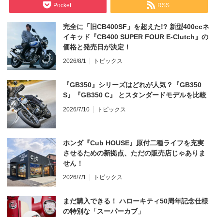
Pocket
RSS
完全に「旧CB400SF」を超えた!? 新型400ccネ
イキッド『CB400 SUPER FOUR E-Clutch』の
価格と発売日が決定！
2026/8/1
トピックス
『GB350』シリーズはどれが人気？『GB350
S』『GB350 C』 とスタンダードモデルを比較
2026/7/10
トピックス
ホンダ『Cub HOUSE』原付二種ライフを充実
させるための新拠点、ただの販売店じゃありま
せん！
2026/7/1
トピックス
まだ購入できる！ ハローキティ50周年記念仕様
の特別な「スーパーカブ」