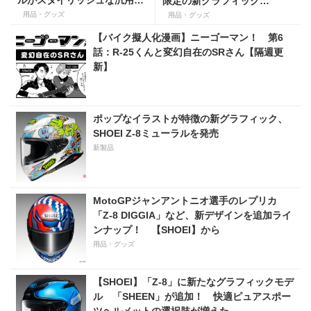
ルがスタイリッシュな汎用性
限定の新グラフィック
の高いサイドバッグ！
「BIVOUAC」（ビバーク）
用品・グッズ
用品・グッズ
が登場！
【バイク擬人化漫画】ニーゴーマン！ 第6
話：R-25くんと変幻自在のSRさん【隔週更
新】
ポップなイラストが特徴の新グラフィック、
SHOEI Z-8ミューラルを発売
新製品
MotoGPジャンアントニオ選手のレプリカ
「Z-8 DIGGIA」など、新デザインを追加ライ
ンナップ！ 【SHOEI】から
用品・グッズ
【SHOEI】「Z-8」に新たなグラフィックモデ
ル 「SHEEN」が追加！ 快適ピュアスポー