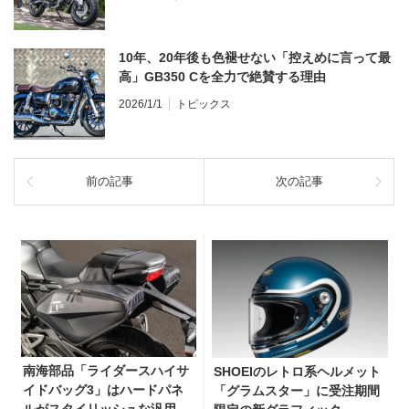
10年、20年後も色褪せない「控えめに言って最
高」GB350 Cを全力で絶賛する理由
2026/1/1
トピックス
前の記事
次の記事
南海部品「ライダースハイサ
SHOEIのレトロ系ヘルメット
イドバッグ3」はハードパネ
「グラムスター」に受注期間