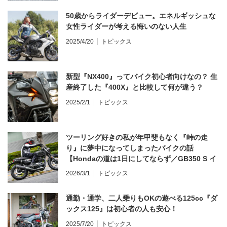
50歳からライダーデビュー。エネルギッシュな
女性ライダーが考える悔いのない人生
2025/4/20
トピックス
新型『NX400』ってバイク初心者向けなの？ 生
産終了した『400X』と比較して何が違う？
2025/2/1
トピックス
ツーリング好きの私が年甲斐もなく『峠の走
り』に夢中になってしまったバイクの話
【Hondaの道は1日にしてならず／GB350 S イ
ンプレ・レビュー 前編】
2026/3/1
トピックス
通勤・通学、二人乗りもOKの遊べる125cc『ダ
ックス125』は初心者の人も安心！
2025/7/20
トピックス