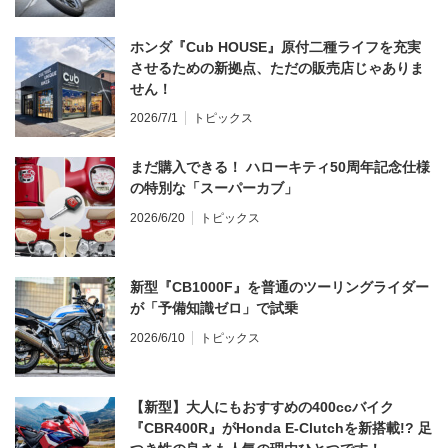
ホンダ『Cub HOUSE』原付二種ライフを充実
させるための新拠点、ただの販売店じゃありま
せん！
2026/7/1
トピックス
まだ購入できる！ ハローキティ50周年記念仕様
の特別な「スーパーカブ」
2026/6/20
トピックス
新型『CB1000F』を普通のツーリングライダー
が「予備知識ゼロ」で試乗
2026/6/10
トピックス
【新型】大人にもおすすめの400ccバイク
『CBR400R』がHonda E-Clutchを新搭載!? 足