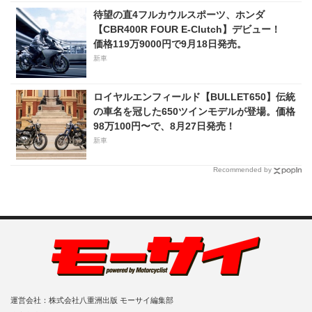
待望の直4フルカウルスポーツ、ホンダ
【CBR400R FOUR E-Clutch】デビュー！
価格119万9000円で9月18日発売。
新車
ロイヤルエンフィールド【BULLET650】伝統
の車名を冠した650ツインモデルが登場。価格
98万100円〜で、8月27日発売！
新車
Recommended by
運営会社：株式会社八重洲出版 モーサイ編集部