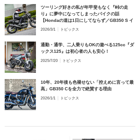
ツーリング好きの私が年甲斐もなく『峠の走
り』に夢中になってしまったバイクの話
【Hondaの道は1日にしてならず／GB350 S イ
ンプレ・レビュー 前編】
2026/3/1
トピックス
通勤・通学、二人乗りもOKの遊べる125cc『ダ
ックス125』は初心者の人も安心！
2025/7/20
トピックス
10年、20年後も色褪せない「控えめに言って最
高」GB350 Cを全力で絶賛する理由
2026/1/1
トピックス