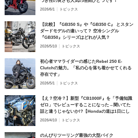
つき性の良さも人気の理由ひとつです！
2026/6/1
トピックス
【比較】『GB350 S』や『GB350 C』 とスタン
ダードモデルの違いって？ 空冷シングル
『GB350』シリーズはどれが人気？
2026/5/10
トピックス
初心者ママライダーの感じたRebel 250 E-
Clutchの魅力。「私の心を落ち着かせてくれる
存在です」
2026/5/1
トピックス
【え？空冷？】新型『CB1000F』を「予備知識
ゼロ」でレビューすることになった→聞いてた
話と違うじゃないか!?【Hondaの道は1日にし
てならず／CB1000F ①第一印象 編】
2026/4/10
トピックス
のんびりツーリング最強の大型バイク