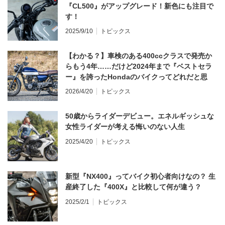
『CL500』がアップグレード！新色にも注目で
す！
2025/9/10
トピックス
【わかる？】車検のある400ccクラスで発売か
らもう4年……だけど2024年まで『ベストセラ
ー』を誇ったHondaのバイクってどれだと思
う？
2026/4/20
トピックス
50歳からライダーデビュー。エネルギッシュな
女性ライダーが考える悔いのない人生
2025/4/20
トピックス
新型『NX400』ってバイク初心者向けなの？ 生
産終了した『400X』と比較して何が違う？
2025/2/1
トピックス