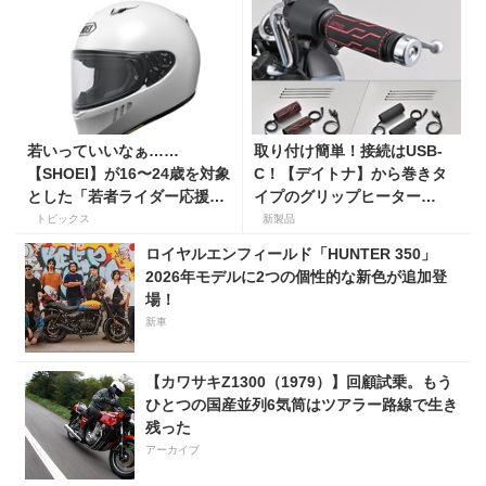
若いっていいなぁ……
取り付け簡単！接続はUSB-
【SHOEI】が16〜24歳を対象
C！【デイトナ】から巻きタ
とした「若者ライダー応援キ
イプのグリップヒーター
ャンペーン」を実施
「HOT GRIP WRAP HEAT」
トピックス
新製品
が登場
ロイヤルエンフィールド「HUNTER 350」
2026年モデルに2つの個性的な新色が追加登
場！
新車
【カワサキZ1300（1979）】回顧試乗。もう
ひとつの国産並列6気筒はツアラー路線で生き
残った
アーカイブ