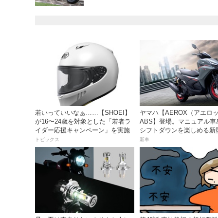
若いっていいなぁ……【SHOEI】
ヤマハ【AEROX（アエロ
が16〜24歳を対象とした「若者ラ
ABS】登場。マニュアル車
イダー応援キャンペーン」を実施
シフトダウンを楽しめる新型1
スポーツスクーター8月31
トピックス
新車
価格48万1800円