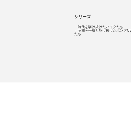
シリーズ
・
時代を駆け抜けたバイクたち
・
昭和～平成と駆け抜けたホンダC
たち