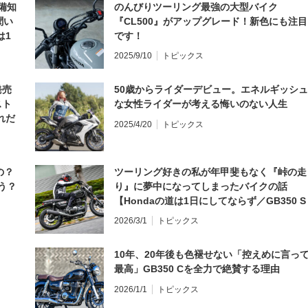
備知
のんびりツーリング最強の大型バイク
聞い
『CL500』がアップグレード！新色にも注目
は1
です！
編】
2025/9/10
トピックス
発売
50歳からライダーデビュー。エネルギッシュ
スト
な女性ライダーが考える悔いのない人生
れだ
2025/4/20
トピックス
の？
ツーリング好きの私が年甲斐もなく『峠の走
う？
り』に夢中になってしまったバイクの話
【Hondaの道は1日にしてならず／GB350 S
インプレ・レビュー 前編】
2026/3/1
トピックス
10年、20年後も色褪せない「控えめに言っ
最高」GB350 Cを全力で絶賛する理由
2026/1/1
トピックス