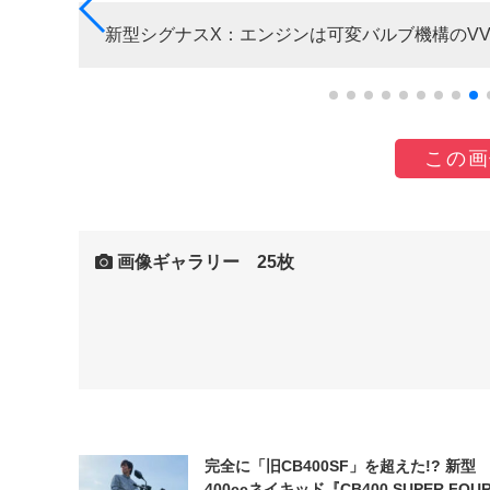
新型シグナスX：エンジンは可変バルブ機構のVVA
この画
画像ギャラリー 25枚
完全に「旧CB400SF」を超えた!? 新型
400ccネイキッド『CB400 SUPER FOUR