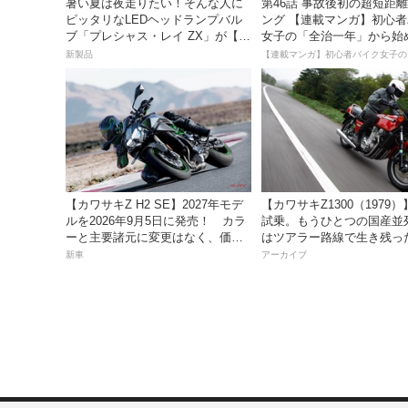
暑い夏は夜走りたい！そんな人に
第46話 事故後初の超短距
ピッタリなLEDヘッドランプバル
ング 【連載マンガ】初心
ブ「プレシャス・レイ ZX」が【デ
女子の「全治一年」から始
イトナ】から登場
死回生日記
新製品
【カワサキZ H2 SE】2027年モデ
【カワサキZ1300（1979
ルを2026年9月5日に発売！ カラ
試乗。もうひとつの国産並
ーと主要諸元に変更はなく、価格
はツアラー路線で生き残っ
は据え置きの247万5000円！
新車
アーカイブ