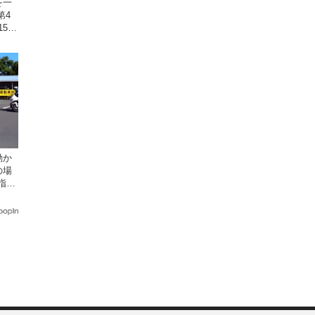
を一
第4
15
動か
の場
指導
座