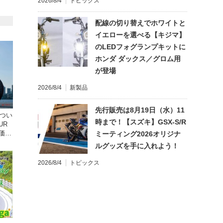
2026/8/4
トピックス
配線の切り替えでホワイトと
イエローを選べる【キジマ】
のLEDフォグランプキットに
ホンダ ダックス／グロム用
が登場
2026/8/4
新製品
先行販売は8月19日（水）11
ドつい
時まで！【スズキ】GSX-S/R
UR
 価格
ミーティング2026オリジナ
ルグッズを手に入れよう！
2026/8/4
トピックス