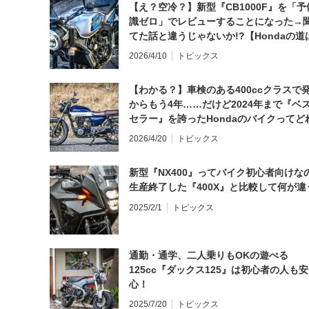
【え？空冷？】新型『CB1000F』を「予
識ゼロ」でレビューすることになった→
てた話と違うじゃないか!?【Hondaの道
日にしてならず／CB1000F ①第一印象 
2026/4/10
トピックス
【わかる？】車検のある400ccクラスで
からもう4年……だけど2024年まで『ベ
セラー』を誇ったHondaのバイクってど
と思う？
2026/4/20
トピックス
新型『NX400』ってバイク初心者向けな
生産終了した『400X』と比較して何が違
2025/2/1
トピックス
通勤・通学、二人乗りもOKの遊べる
125cc『ダックス125』は初心者の人も安
心！
2025/7/20
トピックス