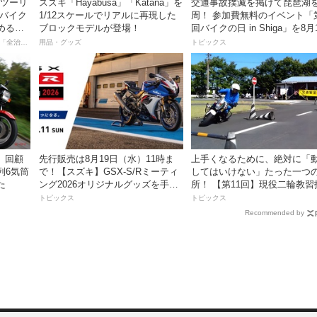
離ツーリ
スズキ「Hayabusa」「Katana」を
交通事故撲滅を掲げて琵琶湖
者バイク
1/12スケールでリアルに再現した
周！ 参加費無料のイベント「
める起
ブロックモデルが登場！
回バイクの日 in Shiga」を8月
日、16日に開催
【連載マンガ】初心者バイク女子の「全治一年」から始める起死回生日記
用品・グッズ
トピックス
）】回顧
先行販売は8月19日（水）11時ま
上手くなるために、絶対に「
列6気筒
で！【スズキ】GSX-S/Rミーティ
してはいけない」たった一つ
た
ング2026オリジナルグッズを手に
所！ 【第11回】現役二輪教習
入れよう！
員YouTuberばくのライテク講
トピックス
トピックス
Recommended by