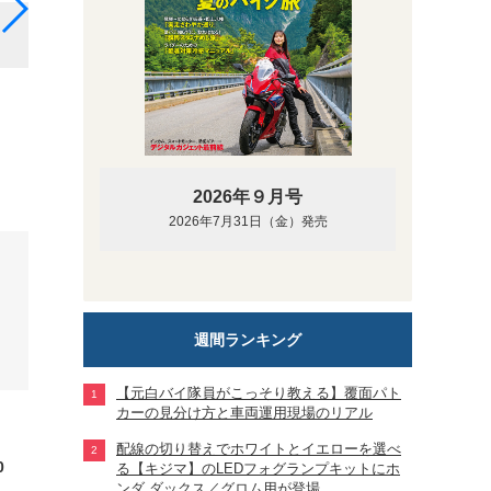
新型シグナスX：シート下スペースはフルフェイスヘル
られそうな余裕があった
2026年９月号
2026年7月31日（金）発売
週間ランキング
【元白バイ隊員がこっそり教える】覆面パト
カーの見分け方と車両運用現場のリアル
配線の切り替えでホワイトとイエローを選べ
0
る【キジマ】のLEDフォグランプキットにホ
ンダ ダックス／グロム用が登場