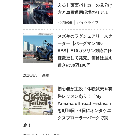
える】覆面パトカーの見分け
方と車両運用現場のリアル
2026/8/6
バイクライフ
スズキのラグジュアリースク
ーター【バーグマン400
ABS】E10ガソリン対応に仕
様変更して発売。価格は据え
置きの98万100円！
2026/8/5
新車
初心者が主役！体験試乗や有
料レッスンあり！「My
Yamaha off-road Festival」
を9月5日・6日にオンタケエ
て
クスプローラーパークで実
施！