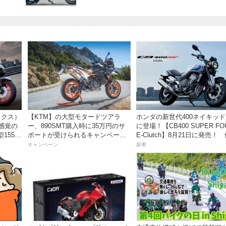
ックス）
【KTM】の大型モタードツアラ
ホンダの新世代400ネイキッ
感覚の
ー、890SMT購入時に35万円のサ
に登場！【CB400 SUPER FO
55cc
ポートが受けられるキャンペーン
E-Clutch】8月21日に発売！
日発売。
を実施中！
99万8800円
キャンペーン
新車