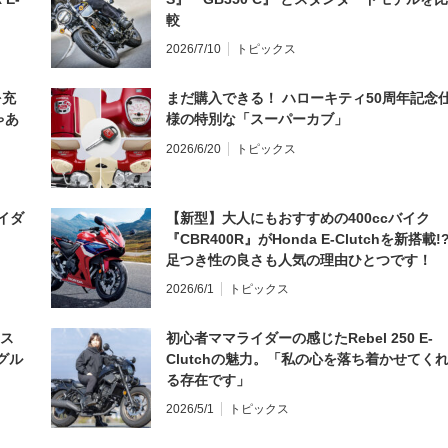
較
2026/7/10
トピックス
を充
まだ購入できる！ ハローキティ50周年記念
ゃあ
様の特別な「スーパーカブ」
2026/6/20
トピックス
イダ
【新型】大人にもおすすめの400ccバイク
『CBR400R』がHonda E-Clutchを新搭載!
足つき性の良さも人気の理由ひとつです！
2026/6/1
トピックス
とス
初心者ママライダーの感じたRebel 250 E-
グル
Clutchの魅力。「私の心を落ち着かせてく
る存在です」
2026/5/1
トピックス