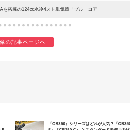
を搭載の124cc水冷4スト単気筒「ブルーコア」
像の記事ページへ
『GB350』シリーズはどれが人気？『GB35
 E-
S』『GB350 C』 とスタンダードモデルを比