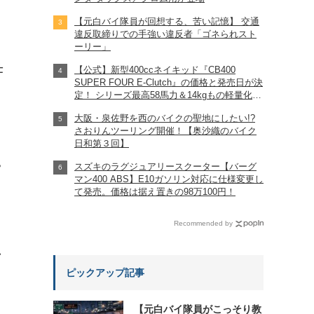
【元白バイ隊員が回想する、苦い記憶】 交通
違反取締りでの手強い違反者「ゴネられスト
ーリー」
仕
【公式】新型400ccネイキッド『CB400
SUPER FOUR E-Clutch』の価格と発売日が決
定！ シリーズ最高58馬力＆14kgもの軽量化!?
完全に「旧CB400SF」を超えた!?
大阪・泉佐野を西のバイクの聖地にしたい!?
【Honda2026新車ニュース】
さおりんツーリング開催！【奥沙織のバイク
日和第３回】
スズキのラグジュアリースクーター【バーグ
?
マン400 ABS】E10ガソリン対応に仕様変更し
て発売。価格は据え置きの98万100円！
Recommended by
れ
ピックアップ記事
【元白バイ隊員がこっそり教