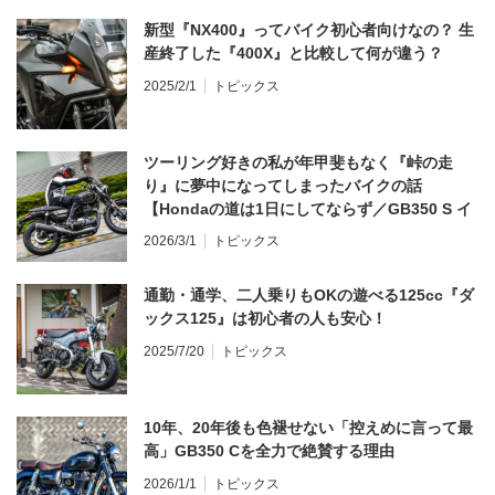
新型『NX400』ってバイク初心者向けなの？ 生
産終了した『400X』と比較して何が違う？
2025/2/1
トピックス
ツーリング好きの私が年甲斐もなく『峠の走
り』に夢中になってしまったバイクの話
【Hondaの道は1日にしてならず／GB350 S イ
ンプレ・レビュー 前編】
2026/3/1
トピックス
通勤・通学、二人乗りもOKの遊べる125cc『ダ
ックス125』は初心者の人も安心！
2025/7/20
トピックス
10年、20年後も色褪せない「控えめに言って最
高」GB350 Cを全力で絶賛する理由
2026/1/1
トピックス