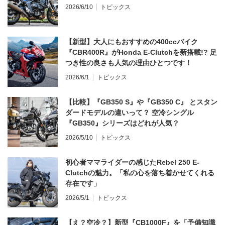
2026/6/10
トピックス
【新型】大人にもおすすめの400ccバイク
『CBR400R』がHonda E-Clutchを新搭載!? 足
つき性の良さも人気の理由ひとつです！
2026/6/1
トピックス
【比較】『GB350 S』や『GB350 C』 とスタン
ダードモデルの違いって？ 空冷シングル
『GB350』シリーズはどれが人気？
2026/5/10
トピックス
初心者ママライダーの感じたRebel 250 E-
Clutchの魅力。「私の心を落ち着かせてくれる
存在です」
2026/5/1
トピックス
【え？空冷？】新型『CB1000F』を「予備知識