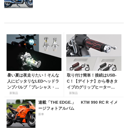
暑い夏は夜走りたい！そんな
取り付け簡単！接続はUSB-
人にピッタリなLEDヘッドラ
C！【デイトナ】から巻きタ
ンプバルブ「プレシャス・レ
イプのグリップヒーター
イ ZX」が【デイトナ】から
「HOT GRIP WRAP HEAT」
新製品
新製品
登場
が登場
連載「THE EDGE.」 KTM 990 RC R イメ
ージフォトアルバム
新車