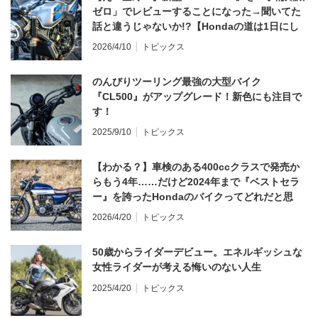
ゼロ」でレビューすることになった→聞いてた
話と違うじゃないか!?【Hondaの道は1日にし
てならず／CB1000F ①第一印象 編】
2026/4/10
トピックス
のんびりツーリング最強の大型バイク
『CL500』がアップグレード！新色にも注目で
す！
2025/9/10
トピックス
【わかる？】車検のある400ccクラスで発売か
らもう4年……だけど2024年まで『ベストセラ
ー』を誇ったHondaのバイクってどれだと思
う？
2026/4/20
トピックス
50歳からライダーデビュー。エネルギッシュな
女性ライダーが考える悔いのない人生
2025/4/20
トピックス