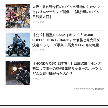
大阪・泉佐野を西のバイクの聖地にしたい!?
さおりんツーリング開催！【奥沙織のバイク
日和第３回】
トピックス
【公式】新型400ccネイキッド『CB400
SUPER FOUR E-Clutch』の価格と発売日が
決定！ シリーズ最高58馬力＆14kgもの軽量
化!? 完全に「旧CB400SF」を超えた!?
トピックス
【Honda2026新車ニュース】
【HONDA CBX（1978）】回顧試乗：ホンダ
初にして唯一の並列6気筒リッタースポーツは
どんな乗り味だったのか？
アーカイブ
Recommended by