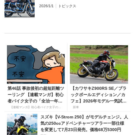
2026/1/1
トピックス
第46話 事故後初の超短距離ツ
【カワサキZ900RS SE／ブラ
ーリング 【連載マンガ】初心
ックボールエディション／カ
者バイク女子の「全治一年」
フェ】2026年モデル一気試
から始める起死回生日記
乗。人気の国産ネオレトロモ
【連載マンガ】初心者バイク女子の「全治一年」から始める起死回生日記
新車
デルが扱いやすく上質に進
スズキ【V-Strom 250】がモデルチェンジ。人
化！
気の250ccアドベンチャーツアラー一部仕様
を変更して7月23日発売。価格68万5300円