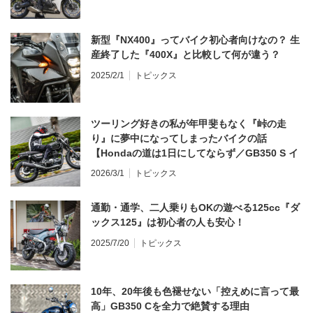
新型『NX400』ってバイク初心者向けなの？ 生
産終了した『400X』と比較して何が違う？
2025/2/1
トピックス
ツーリング好きの私が年甲斐もなく『峠の走
り』に夢中になってしまったバイクの話
【Hondaの道は1日にしてならず／GB350 S イ
ンプレ・レビュー 前編】
2026/3/1
トピックス
通勤・通学、二人乗りもOKの遊べる125cc『ダ
ックス125』は初心者の人も安心！
2025/7/20
トピックス
10年、20年後も色褪せない「控えめに言って最
高」GB350 Cを全力で絶賛する理由