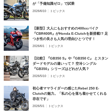
が「予備知識ゼロ」で試乗
2026/6/10
トピックス
【新型】大人にもおすすめの400ccバイク
『CBR400R』がHonda E-Clutchを新搭載!? 足
つき性の良さも人気の理由ひとつです！
2026/6/1
トピックス
【比較】『GB350 S』や『GB350 C』 とスタン
ダードモデルの違いって？ 空冷シングル
『GB350』シリーズはどれが人気？
2026/5/10
トピックス
初心者ママライダーの感じたRebel 250 E-
Clutchの魅力。「私の心を落ち着かせてくれる
存在です」
2026/5/1
トピックス