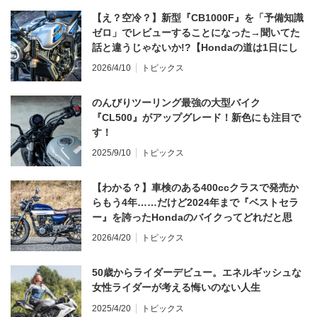
【え？空冷？】新型『CB1000F』を「予備知識
ゼロ」でレビューすることになった→聞いてた
話と違うじゃないか!?【Hondaの道は1日にし
てならず／CB1000F ①第一印象 編】
2026/4/10
トピックス
のんびりツーリング最強の大型バイク
『CL500』がアップグレード！新色にも注目で
す！
2025/9/10
トピックス
【わかる？】車検のある400ccクラスで発売か
らもう4年……だけど2024年まで『ベストセラ
ー』を誇ったHondaのバイクってどれだと思
う？
2026/4/20
トピックス
50歳からライダーデビュー。エネルギッシュな
女性ライダーが考える悔いのない人生
2025/4/20
トピックス