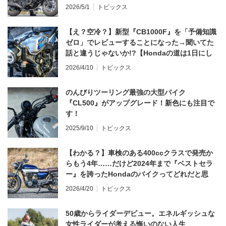
2026/5/1
トピックス
【え？空冷？】新型『CB1000F』を「予備知識
ゼロ」でレビューすることになった→聞いてた
話と違うじゃないか!?【Hondaの道は1日にし
てならず／CB1000F ①第一印象 編】
2026/4/10
トピックス
のんびりツーリング最強の大型バイク
『CL500』がアップグレード！新色にも注目で
す！
2025/9/10
トピックス
【わかる？】車検のある400ccクラスで発売か
らもう4年……だけど2024年まで『ベストセラ
ー』を誇ったHondaのバイクってどれだと思
う？
2026/4/20
トピックス
50歳からライダーデビュー。エネルギッシュな
女性ライダーが考える悔いのない人生