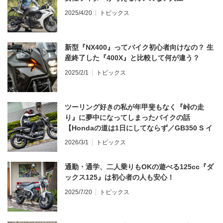
2025/4/20
トピックス
新型『NX400』ってバイク初心者向けなの？ 生
産終了した『400X』と比較して何が違う？
2025/2/1
トピックス
ツーリング好きの私が年甲斐もなく『峠の走
り』に夢中になってしまったバイクの話
【Hondaの道は1日にしてならず／GB350 S イ
ンプレ・レビュー 前編】
2026/3/1
トピックス
通勤・通学、二人乗りもOKの遊べる125cc『ダ
ックス125』は初心者の人も安心！
2025/7/20
トピックス