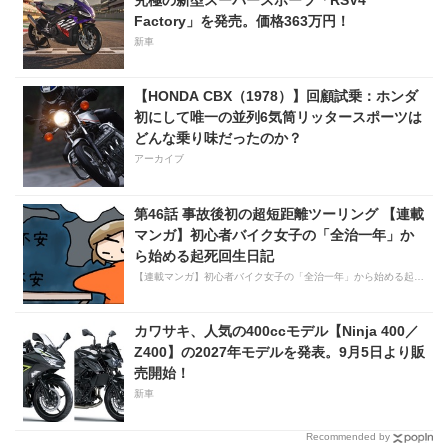
Factory」を発売。価格363万円！
新車
【HONDA CBX（1978）】回顧試乗：ホンダ
初にして唯一の並列6気筒リッタースポーツは
どんな乗り味だったのか？
アーカイブ
第46話 事故後初の超短距離ツーリング 【連載
マンガ】初心者バイク女子の「全治一年」か
ら始める起死回生日記
【連載マンガ】初心者バイク女子の「全治一年」から始める起死回生日記
カワサキ、人気の400ccモデル【Ninja 400／
Z400】の2027年モデルを発表。9月5日より販
売開始！
新車
Recommended by