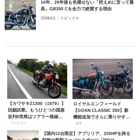
10年、20年後も色褪せない「控えめに言って最
高」GB350 Cを全力で絶賛する理由
2026/1/1
トピックス
【カワサキZ1300（1979）】
ロイヤルエンフィールド
回顧試乗。もうひとつの国産
【GOAN CLASSIC 350】新
並列6気筒はツアラー路線で
機能追加でさらに乗りやすく
生き残った
なった2026年モデルは、価格
アーカイブ
新車
80万800円〜で7月31日発
【国内12台限定】アプリリア、220HPを誇る
売！
究極の新型スーパースポーツ「RSV4