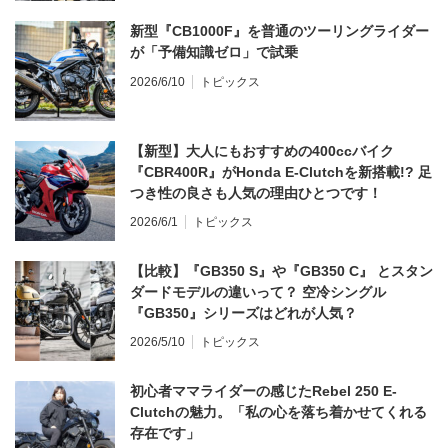
新型『CB1000F』を普通のツーリングライダー
が「予備知識ゼロ」で試乗
2026/6/10
トピックス
【新型】大人にもおすすめの400ccバイク
『CBR400R』がHonda E-Clutchを新搭載!? 足
つき性の良さも人気の理由ひとつです！
2026/6/1
トピックス
【比較】『GB350 S』や『GB350 C』 とスタン
ダードモデルの違いって？ 空冷シングル
『GB350』シリーズはどれが人気？
2026/5/10
トピックス
初心者ママライダーの感じたRebel 250 E-
Clutchの魅力。「私の心を落ち着かせてくれる
存在です」