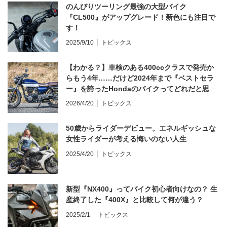
のんびりツーリング最強の大型バイク
『CL500』がアップグレード！新色にも注目で
す！
2025/9/10
トピックス
【わかる？】車検のある400ccクラスで発売か
らもう4年……だけど2024年まで『ベストセラ
ー』を誇ったHondaのバイクってどれだと思
う？
2026/4/20
トピックス
50歳からライダーデビュー。エネルギッシュな
女性ライダーが考える悔いのない人生
2025/4/20
トピックス
新型『NX400』ってバイク初心者向けなの？ 生
産終了した『400X』と比較して何が違う？
2025/2/1
トピックス