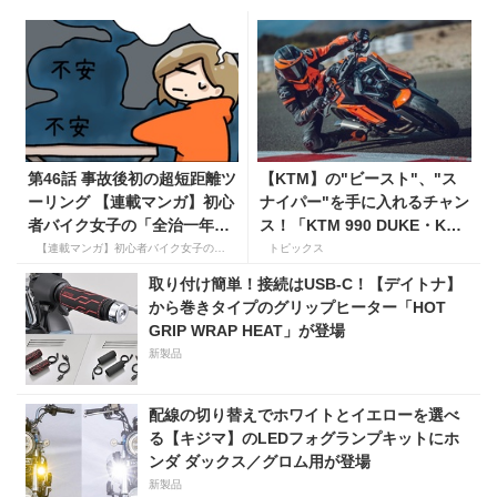
第46話 事故後初の超短距離ツ
【KTM】の"ビースト"、"ス
ーリング 【連載マンガ】初心
ナイパー"を手に入れるチャン
者バイク女子の「全治一年」
ス！「KTM 990 DUKE・KTM
から始める起死回生日記
1390 SUPER DUKE R EVO
【連載マンガ】初心者バイク女子の「全治一年」から始める起死回生日記
トピックス
購入サポートキャンペーン」
取り付け簡単！接続はUSB-C！【デイトナ】
から巻きタイプのグリップヒーター「HOT
GRIP WRAP HEAT」が登場
新製品
配線の切り替えでホワイトとイエローを選べ
る【キジマ】のLEDフォグランプキットにホ
ンダ ダックス／グロム用が登場
新製品