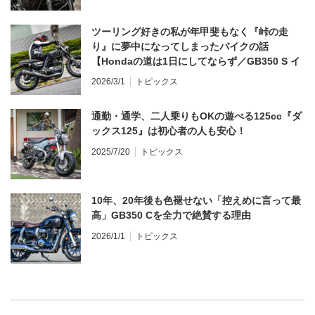
ツーリング好きの私が年甲斐もなく『峠の走
り』に夢中になってしまったバイクの話
【Hondaの道は1日にしてならず／GB350 S イ
ンプレ・レビュー 前編】
2026/3/1
トピックス
通勤・通学、二人乗りもOKの遊べる125cc『ダ
ックス125』は初心者の人も安心！
2025/7/20
トピックス
10年、20年後も色褪せない「控えめに言って最
高」GB350 Cを全力で絶賛する理由
2026/1/1
トピックス