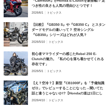
『CBR400R』がHonda E-Clutchを新搭載!? 足
つき性の良さも人気の理由ひとつです！
2026/6/1
トピックス
【比較】『GB350 S』や『GB350 C』 とスタン
ダードモデルの違いって？ 空冷シングル
『GB350』シリーズはどれが人気？
2026/5/10
トピックス
初心者ママライダーの感じたRebel 250 E-
Clutchの魅力。「私の心を落ち着かせてくれる
存在です」
2026/5/1
トピックス
【え？空冷？】新型『CB1000F』を「予備知識
ゼロ」でレビューすることになった→聞いてた
話と違うじゃないか!?【Hondaの道は1日にし
てならず／CB1000F ①第一印象 編】
2026/4/10
トピックス