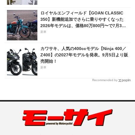
ロイヤルエンフィールド【GOAN CLASSIC
350】新機能追加でさらに乗りやすくなった
2026年モデルは、価格80万800円〜で7月31
日発売！
新車
カワサキ、人気の400ccモデル【Ninja 400／
Z400】の2027年モデルを発表。9月5日より販
売開始！
新車
Recommended by