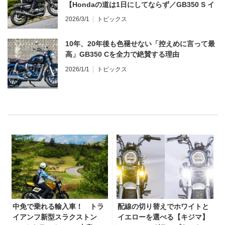
【Hondaの道は1日にしてならず／GB350 S イ
ンプレ・レビュー 前編】
2026/3/1
トピックス
10年、20年後も色褪せない「控えめに言って最
高」GB350 Cを全力で絶賛する理由
2026/1/1
トピックス
中免で乗れる輸入車！ トラ
配線の切り替えでホワイトと
イアンフ新型スラクストン
イエローを選べる【キジマ】