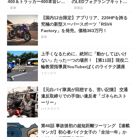
400＆トラッカー400本音レビ
のLEDフォグランプキットに
ュー【身長154cmの足着き
ホンダ ダックス／グロム用が
新車
新製品
は？】
登場
【国内12台限定】アプリリア、220HPを誇る
究極の新型スーパースポーツ「RSV4
Factory」を発売。価格363万円！
新車
上手くなるために、絶対に「動かしてはいけ
ない」たった一つの場所！ 【第11回】現役二
輪教習指導員YouTuberばくのライテク講座
トピックス
【元白バイ隊員が回想する、苦い記憶】 交通
違反取締りでの手強い違反者「ゴネられスト
ーリー」
バイクライフ
第46話 事故後初の超短距離ツーリング 【連載
マンガ】初心者バイク女子の「全治一年」か