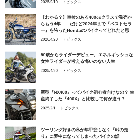
2025/9/10
トピックス
【わかる？】車検のある400ccクラスで発売か
らもう4年……だけど2024年まで『ベストセラ
ー』を誇ったHondaのバイクってどれだと思
う？
2026/4/20
トピックス
50歳からライダーデビュー。エネルギッシュな
女性ライダーが考える悔いのない人生
2025/4/20
トピックス
新型『NX400』ってバイク初心者向けなの？ 生
産終了した『400X』と比較して何が違う？
2025/2/1
トピックス
ツーリング好きの私が年甲斐もなく『峠の走
り』に夢中になってしまったバイクの話