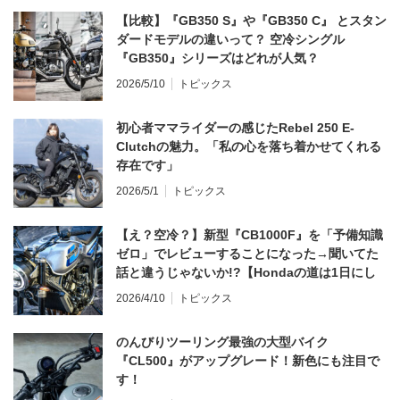
【比較】『GB350 S』や『GB350 C』 とスタン
ダードモデルの違いって？ 空冷シングル
『GB350』シリーズはどれが人気？
2026/5/10
トピックス
初心者ママライダーの感じたRebel 250 E-
Clutchの魅力。「私の心を落ち着かせてくれる
存在です」
2026/5/1
トピックス
【え？空冷？】新型『CB1000F』を「予備知識
ゼロ」でレビューすることになった→聞いてた
話と違うじゃないか!?【Hondaの道は1日にし
てならず／CB1000F ①第一印象 編】
2026/4/10
トピックス
のんびりツーリング最強の大型バイク
『CL500』がアップグレード！新色にも注目で
す！