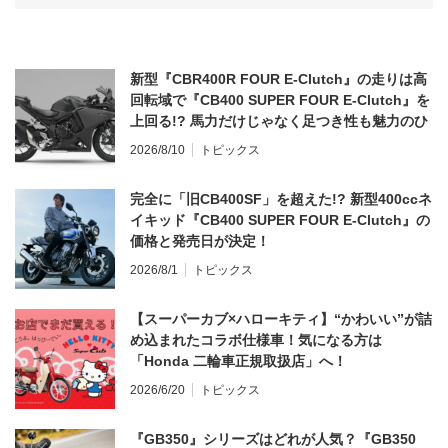
新型『CBR400R FOUR E-Clutch』の走りは高
回転域で『CB400 SUPER FOUR E-Clutch』を
上回る!? 馬力だけじゃなく足つき性も魅力のひ
とつ！
2026/8/10
トピックス
完全に「旧CB400SF」を超えた!? 新型400ccネ
イキッド『CB400 SUPER FOUR E-Clutch』の
価格と発売日が決定！
2026/8/1
トピックス
【スーパーカブ×ハローキティ】“かわいい”が詰
め込まれたコラボ仕様車！気になる方は
「Honda 二輪車正規取扱店」へ！
2026/6/20
トピックス
『GB350』シリーズはどれが人気？『GB350