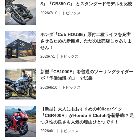
S』『GB350 C』 とスタンダードモデルを比較
2026/7/10
トピックス
ホンダ『Cub HOUSE』原付二種ライフを充実
させるための新拠点、ただの販売店じゃありま
せん！
2026/7/1
トピックス
新型『CB1000F』を普通のツーリングライダー
が「予備知識ゼロ」で試乗
2026/6/10
トピックス
【新型】大人にもおすすめの400ccバイク
『CBR400R』がHonda E-Clutchを新搭載!? 足
つき性の良さも人気の理由ひとつです！
2026/6/1
トピックス