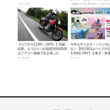
DUKE R EVO 購入サポートキャン
死回生日記
トピックス
ペーン」
【カワサキZ1300（1979）】回顧
今年もやります！バイク好
試乗。もうひとつの国産並列6気筒
れ！【8月19日はバイクの日 
はツアラー路線で生き残った
A BIKE DAY】を東京・
催！
アーカイブ
イベント