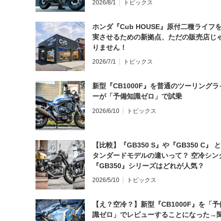
2026/8/1
トピックス
ホンダ『Cub HOUSE』原付二種ライフ
実させるための新拠点、ただの販売店じ
りません！
2026/7/1
トピックス
新型『CB1000F』を普通のツーリングラ
ーが「予備知識ゼロ」で試乗
2026/6/10
トピックス
【比較】『GB350 S』や『GB350 C』 
タンダードモデルの違いって？ 空冷シン
『GB350』シリーズはどれが人気？
2026/5/10
トピックス
【え？空冷？】新型『CB1000F』を「予
識ゼロ」でレビューすることになった→