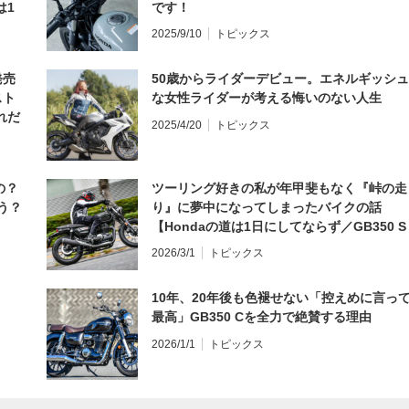
は1
です！
編】
2025/9/10
トピックス
発売
50歳からライダーデビュー。エネルギッシュ
スト
な女性ライダーが考える悔いのない人生
れだ
2025/4/20
トピックス
の？
ツーリング好きの私が年甲斐もなく『峠の走
う？
り』に夢中になってしまったバイクの話
【Hondaの道は1日にしてならず／GB350 S
インプレ・レビュー 前編】
2026/3/1
トピックス
10年、20年後も色褪せない「控えめに言っ
最高」GB350 Cを全力で絶賛する理由
2026/1/1
トピックス