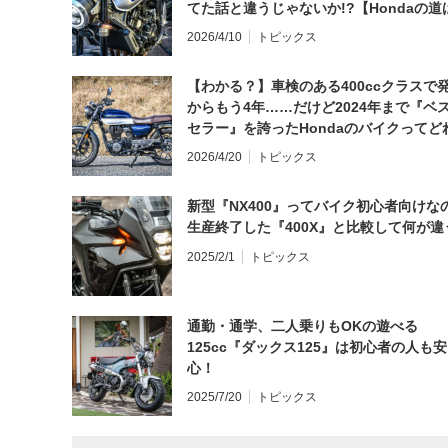
てた話と違うじゃないか!?【Hondaの道
日にしてならず／CB1000F ①第一印象 
2026/4/10
トピックス
【わかる？】車検のある400ccクラスで
からもう4年……だけど2024年まで『ベ
セラー』を誇ったHondaのバイクってど
と思う？
2026/4/20
トピックス
新型『NX400』ってバイク初心者向けな
生産終了した『400X』と比較して何が違
2025/2/1
トピックス
通勤・通学、二人乗りもOKの遊べる
125cc『ダックス125』は初心者の人も安
心！
2025/7/20
トピックス