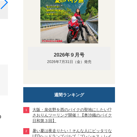
こちらもリアバッグ Xトラベル XL同様ロールトップ
で荷物の出し入れもしやすい。
2026年９月号
2026年7月31日（金）発売
週間ランキング
大阪・泉佐野を西のバイクの聖地にしたい!?
さおりんツーリング開催！【奥沙織のバイク
0
日和第３回】
暑い夏は夜走りたい！そんな人にピッタリな
LEDヘッドランプバルブ「プレシャス・レイ