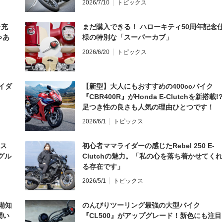
2026/7/10
トピックス
を充
まだ購入できる！ ハローキティ50周年記念
ゃあ
様の特別な「スーパーカブ」
2026/6/20
トピックス
イダ
【新型】大人にもおすすめの400ccバイク
『CBR400R』がHonda E-Clutchを新搭載!
足つき性の良さも人気の理由ひとつです！
2026/6/1
トピックス
とス
初心者ママライダーの感じたRebel 250 E-
グル
Clutchの魅力。「私の心を落ち着かせてく
る存在です」
2026/5/1
トピックス
備知
のんびりツーリング最強の大型バイク
聞い
『CL500』がアップグレード！新色にも注目