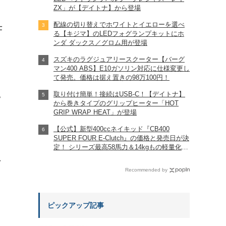
ZX」が【デイトナ】から登場
配線の切り替えでホワイトとイエローを選べ
仕
る【キジマ】のLEDフォグランプキットにホ
ンダ ダックス／グロム用が登場
スズキのラグジュアリースクーター【バーグ
マン400 ABS】E10ガソリン対応に仕様変更し
て発売。価格は据え置きの98万100円！
取り付け簡単！接続はUSB-C！【デイトナ】
?
から巻きタイプのグリップヒーター「HOT
GRIP WRAP HEAT」が登場
【公式】新型400ccネイキッド『CB400
SUPER FOUR E-Clutch』の価格と発売日が決
定！ シリーズ最高58馬力＆14kgもの軽量化!?
完全に「旧CB400SF」を超えた!?
れ
【Honda2026新車ニュース】
Recommended by
ピックアップ記事