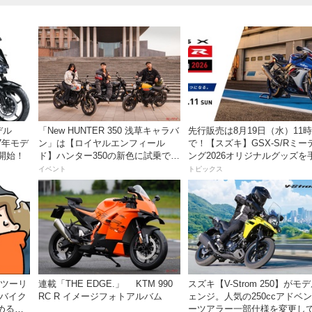
デル
「New HUNTER 350 浅草キャラバ
先行販売は8月19日（水）11
27年モデ
ン」は【ロイヤルエンフィール
で！【スズキ】GSX-S/Rミー
開始！
ド】ハンター350の新色に試乗でき
ング2026オリジナルグッズを
るチャンス！
入れよう！
イベント
トピックス
離ツーリ
連載「THE EDGE.」 KTM 990
スズキ【V-Strom 250】がモ
者バイク
RC R イメージフォトアルバム
ェンジ。人気の250ccアドベ
める起
ーツアラー一部仕様を変更して