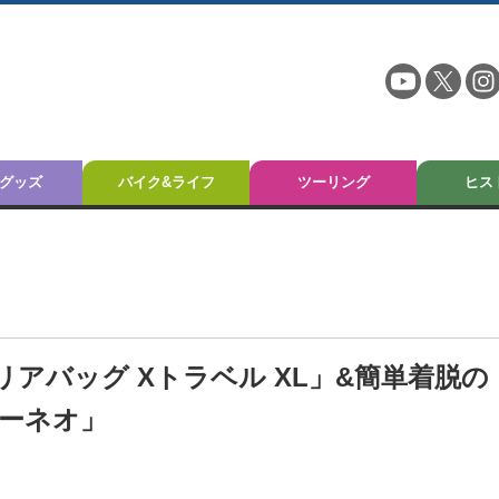
グッズ
バイク&ライフ
ツーリング
ヒス
リアバッグ Xトラベル XL」&簡単着脱の
ターネオ」