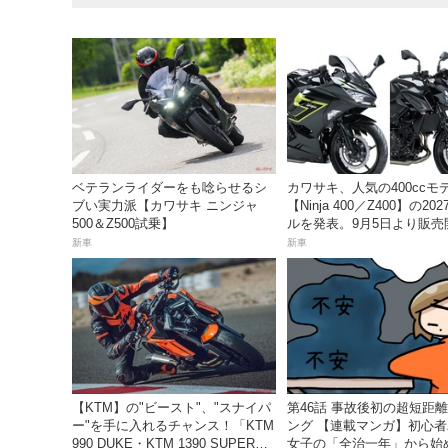
ベテランライダーをも唸らせるシ
カワサキ、人気の400ccモ
ブい実力派【カワサキ ニンジャ
【Ninja 400／Z400】の20
500＆Z500試乗】
ルを発表。9月5日より販売
新車
新車
【KTM】の"ビースト"、"スナイパ
第46話 事故後初の超短距
ー"を手に入れるチャンス！「KTM
ング 【連載マンガ】初心
990 DUKE・KTM 1390 SUPER
女子の「全治一年」から始