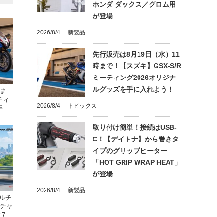
ホンダ ダックス／グロム用
が登場
2026/8/4
新製品
先行販売は8月19日（水）11
時まで！【スズキ】GSX-S/R
ミーティング2026オリジナ
ルグッズを手に入れよう！
時ま
ティ
2026/8/4
トピックス
手に
取り付け簡単！接続はUSB-
C！【デイトナ】から巻きタ
イプのグリップヒーター
「HOT GRIP WRAP HEAT」
が登場
2026/8/4
新製品
デルチ
ンチャ
7月