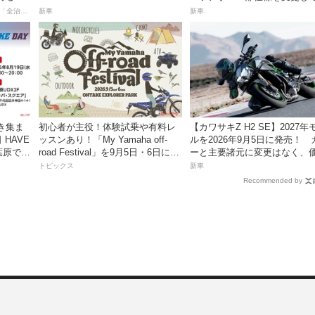
23日発売。価格68万5300円
【連載マンガ】初心者バイク女子の「全治一年」から始める起死回生日記
新車
新車
き集ま
初心者が主役！体験試乗や有料レ
【カワサキZ H2 SE】2027年
HAVE
ッスンあり！「My Yamaha off-
ルを2026年9月5日に発売！ 
秋葉原で開
road Festival」を9月5日・6日にオ
ーと主要諸元に変更はなく、
ンタケエクスプローラーパークで
は据え置きの247万5000円！
トピックス
新車
実施！
Recommended by