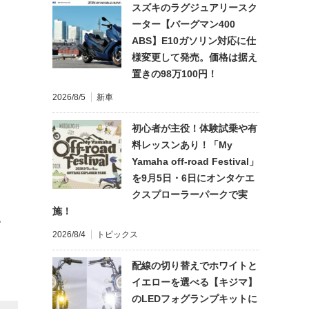
スズキのラグジュアリースク
ーター【バーグマン400
ABS】E10ガソリン対応に仕
様変更して発売。価格は据え
置きの98万100円！
2026/8/5
新車
初心者が主役！体験試乗や有
料レッスンあり！「My
Yamaha off-road Festival」
を9月5日・6日にオンタケエ
クスプローラーパークで実
施！
て
2026/8/4
トピックス
配線の切り替えでホワイトと
イエローを選べる【キジマ】
のLEDフォグランプキットに