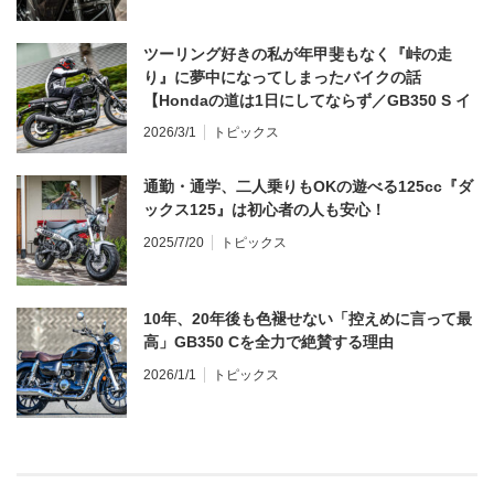
ツーリング好きの私が年甲斐もなく『峠の走
り』に夢中になってしまったバイクの話
【Hondaの道は1日にしてならず／GB350 S イ
ンプレ・レビュー 前編】
2026/3/1
トピックス
通勤・通学、二人乗りもOKの遊べる125cc『ダ
ックス125』は初心者の人も安心！
2025/7/20
トピックス
10年、20年後も色褪せない「控えめに言って最
高」GB350 Cを全力で絶賛する理由
2026/1/1
トピックス