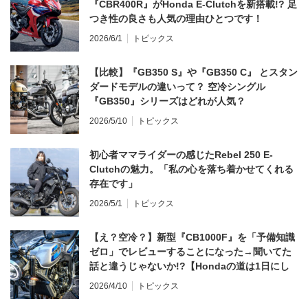
『CBR400R』がHonda E-Clutchを新搭載!? 足
つき性の良さも人気の理由ひとつです！
2026/6/1
トピックス
【比較】『GB350 S』や『GB350 C』 とスタン
ダードモデルの違いって？ 空冷シングル
『GB350』シリーズはどれが人気？
2026/5/10
トピックス
初心者ママライダーの感じたRebel 250 E-
Clutchの魅力。「私の心を落ち着かせてくれる
存在です」
2026/5/1
トピックス
【え？空冷？】新型『CB1000F』を「予備知識
ゼロ」でレビューすることになった→聞いてた
話と違うじゃないか!?【Hondaの道は1日にし
てならず／CB1000F ①第一印象 編】
2026/4/10
トピックス