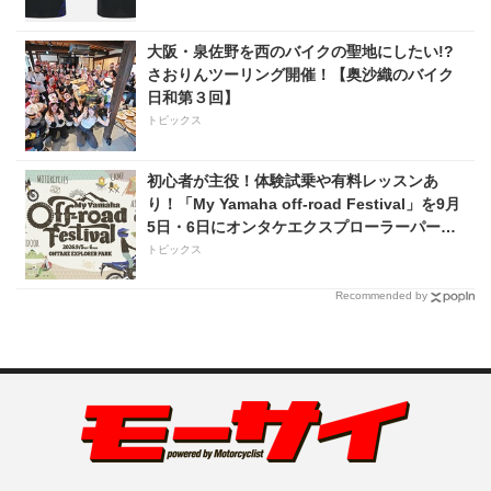
大阪・泉佐野を西のバイクの聖地にしたい!?
さおりんツーリング開催！【奥沙織のバイク
日和第３回】
トピックス
初心者が主役！体験試乗や有料レッスンあ
り！「My Yamaha off-road Festival」を9月
5日・6日にオンタケエクスプローラーパーク
で実施！
トピックス
Recommended by