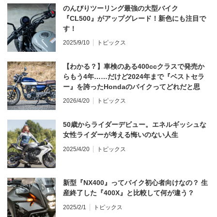
のんびりツーリング最強の大型バイク
『CL500』がアップグレード！新色にも注目で
す！
2025/9/10
トピックス
【わかる？】車検のある400ccクラスで発売か
らもう4年……だけど2024年まで『ベストセラ
ー』を誇ったHondaのバイクってどれだと思
う？
2026/4/20
トピックス
50歳からライダーデビュー。エネルギッシュな
女性ライダーが考える悔いのない人生
2025/4/20
トピックス
新型『NX400』ってバイク初心者向けなの？ 生
産終了した『400X』と比較して何が違う？
2025/2/1
トピックス