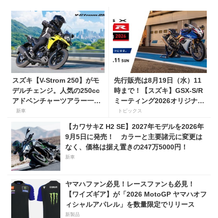
スズキ【V-Strom 250】がモ
先行販売は8月19日（水）11
デルチェンジ。人気の250cc
時まで！【スズキ】GSX-S/R
アドベンチャーツアラー一部
ミーティング2026オリジナル
仕様を変更して7月23日発
グッズを手に入れよう！
新車
トピックス
売。価格68万5300円
【カワサキZ H2 SE】2027年モデルを2026年
9月5日に発売！ カラーと主要諸元に変更は
なく、価格は据え置きの247万5000円！
新車
ヤマハファン必見！レースファンも必見！
【ワイズギア】が「2026 MotoGP ヤマハオフ
ィシャルアパレル」を数量限定でリリース
新製品