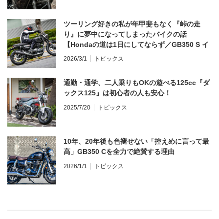
ツーリング好きの私が年甲斐もなく『峠の走
り』に夢中になってしまったバイクの話
【Hondaの道は1日にしてならず／GB350 S イ
ンプレ・レビュー 前編】
2026/3/1
トピックス
通勤・通学、二人乗りもOKの遊べる125cc『ダ
ックス125』は初心者の人も安心！
2025/7/20
トピックス
10年、20年後も色褪せない「控えめに言って最
高」GB350 Cを全力で絶賛する理由
2026/1/1
トピックス