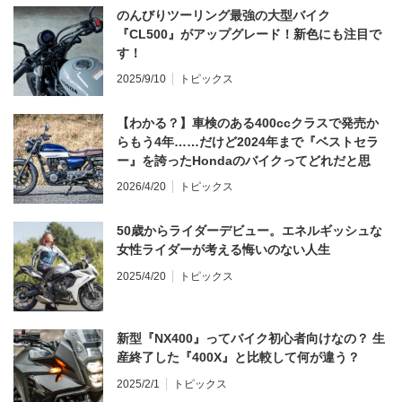
のんびりツーリング最強の大型バイク
『CL500』がアップグレード！新色にも注目で
す！
2025/9/10
トピックス
【わかる？】車検のある400ccクラスで発売か
らもう4年……だけど2024年まで『ベストセラ
ー』を誇ったHondaのバイクってどれだと思
う？
2026/4/20
トピックス
50歳からライダーデビュー。エネルギッシュな
女性ライダーが考える悔いのない人生
2025/4/20
トピックス
新型『NX400』ってバイク初心者向けなの？ 生
産終了した『400X』と比較して何が違う？
2025/2/1
トピックス