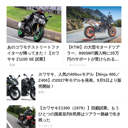
あのコワモテストリートファ
【KTM】の大型モタードツア
イターが帰ってきた！【カワ
ラー、890SMT購入時に35万
サキ Z1100 SE 試乗】
円のサポートが受けられるキ
ャンペーンを実施中！
新車
キャンペーン
カワサキ、人気の400ccモデル【Ninja 400／
Z400】の2027年モデルを発表。9月5日より販
売開始！
新車
【カワサキZ1300（1979）】回顧試乗。もう
ひとつの国産並列6気筒はツアラー路線で生き
残った
アーカイブ