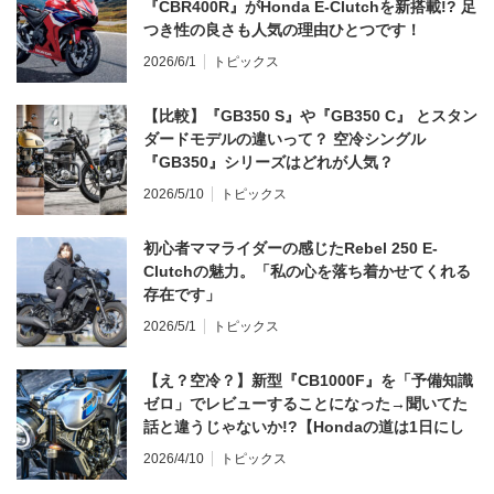
『CBR400R』がHonda E-Clutchを新搭載!? 足
つき性の良さも人気の理由ひとつです！
2026/6/1
トピックス
【比較】『GB350 S』や『GB350 C』 とスタン
ダードモデルの違いって？ 空冷シングル
『GB350』シリーズはどれが人気？
2026/5/10
トピックス
初心者ママライダーの感じたRebel 250 E-
Clutchの魅力。「私の心を落ち着かせてくれる
存在です」
2026/5/1
トピックス
【え？空冷？】新型『CB1000F』を「予備知識
ゼロ」でレビューすることになった→聞いてた
話と違うじゃないか!?【Hondaの道は1日にし
てならず／CB1000F ①第一印象 編】
2026/4/10
トピックス