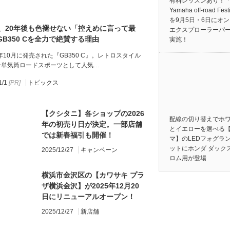
有料レッスンあり！「
Yamaha off-road Fest
を9月5日・6日にオ
年、20年後も色褪せない「控えめに言って最
エクスプローラーパ
GB350 Cを全力で絶賛する理由
実施！
4年10月に発売された『GB350 C』。レトロスタイル
冷単気筒ロードスポーツとして人気…
1/1
トピックス
【クシタニ】各ショップの2026
配線の切り替えでホ
年の初売り日が決定。一部店舗
とイエローを選べる
では新春福引も開催！
マ】のLEDフォグラ
ットにホンダ ダック
2025/12/27
キャンペーン
ロム用が登場
横浜市金沢区の【カワサキ プラ
ザ横浜金沢】が2025年12月20
日にリニューアルオープン！
2025/12/27
新店舗