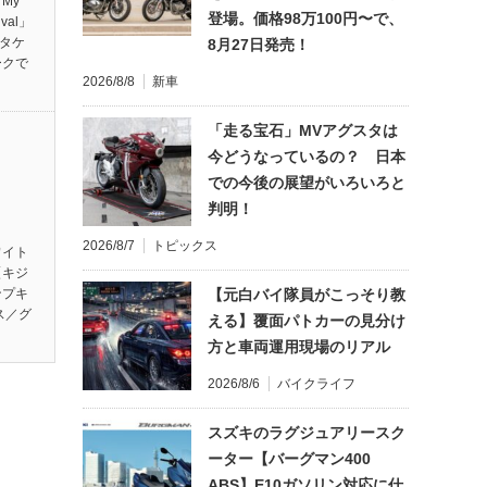
My
登場。価格98万100円〜で、
ival」
ンタケ
8月27日発売！
ークで
2026/8/8
新車
「走る宝石」MVアグスタは
今どうなっているの？ 日本
での今後の展望がいろいろと
判明！
2026/8/7
トピックス
ワイト
【キジ
【元白バイ隊員がこっそり教
ンプキ
ス／グ
える】覆面パトカーの見分け
方と車両運用現場のリアル
2026/8/6
バイクライフ
スズキのラグジュアリースク
ーター【バーグマン400
ABS】E10ガソリン対応に仕