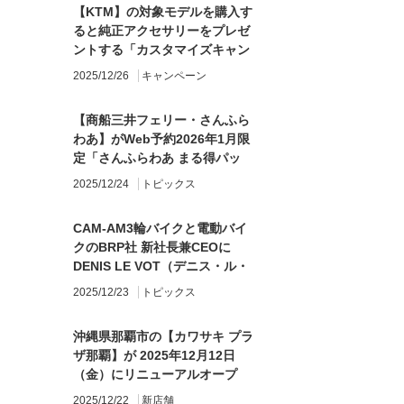
【KTM】の対象モデルを購入す
ると純正アクセサリーをプレゼ
ントする「カスタマイズキャン
ペーン」を実施
2025/12/26
キャンペーン
【商船三井フェリー・さんふら
わあ】がWeb予約2026年1月限
定「さんふらわあ まる得パッ
ク」を販売！
2025/12/24
トピックス
CAM-AM3輪バイクと電動バイ
クのBRP社 新社長兼CEOに
DENIS LE VOT（デニス・ル・
ヴォ氏）就任が就任
2025/12/23
トピックス
沖縄県那覇市の【カワサキ プラ
ザ那覇】が 2025年12月12日
（金）にリニューアルオープ
ン！
2025/12/22
新店舗