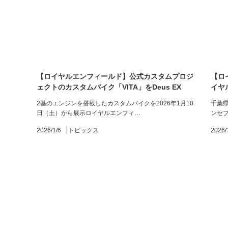
【ロイヤルエンフィールド】公式カスタムプロジ
【ロ
ェクトのカスタムバイク「VITA」をDeus EX
イヤ
Machina 原宿に特別展⽰
ュー
2基のエンジンを搭載したカスタムバイクを2026年1⽉10
千葉
⽇（土）から展示ロイヤルエンフィ…
ンセ
2026/1/6
トピックス
2026/