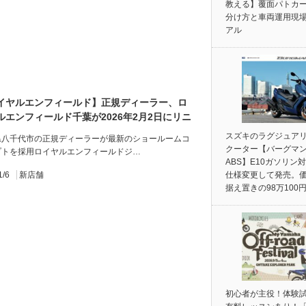
教える】覆面パトカ
分け方と車両運用現
アル
イヤルエンフィールド】正規ディーラー、ロ
ルエンフィールド千葉が2026年2月2日にリニ
アルオープン！
スズキのラグジュア
県八千代市の正規ディーラーが最新のショールームコ
クーター【バーグマン
プトを採用ロイヤルエンフィールドジ…
ABS】E10ガソリン
1/6
新店舗
仕様変更して発売。
据え置きの98万100
初心者が主役！体験