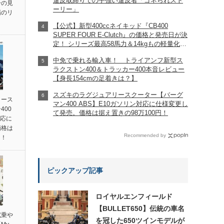
違反取締りでの手強い違反者「ゴネられスト
ーの見
ーリー」
場のリ
【公式】新型400ccネイキッド『CB400
SUPER FOUR E-Clutch』の価格と発売日が決
定！ シリーズ最高58馬力＆14kgもの軽量化!?
完全に「旧CB400SF」を超えた!?
中免で乗れる輸入車！ トライアンフ新型ス
【Honda2026新車ニュース】
ラクストン400＆トラッカー400本音レビュー
【身長154cmの足着きは？】
スズキのラグジュアリースクーター【バーグ
リース
マン400 ABS】E10ガソリン対応に仕様変更し
400
て発売。価格は据え置きの98万100円！
対応に
価格は
Recommended by
円！
ピックアップ記事
ロイヤルエンフィールド
【BULLET650】伝統の車名
試乗や
を冠した650ツインモデルが