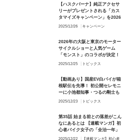
【ハスクバーナ】純正アクセサ
リーがプレゼントされる「カス
タマイズキャンペーン」を2026
年1月10日から開催
2025/12/26
キャンペーン
2026年の大阪と東京のモーター
サイクルショーと人気ゲーム
「モンスト」のコラボが決定！
2025/12/25
トピックス
【動画あり】国産EV白バイが箱
根駅伝を先導！ 初公開セレモニ
ーに小池都知事・つるの剛士も
登場
2025/12/23
トピックス
第35話 始まる前との落差がこん
なにあるとは 【連載マンガ】初
心者バイク女子の「全治一年」
から始める起死回生日記
2025/12/22
【連載マンガ】初心者