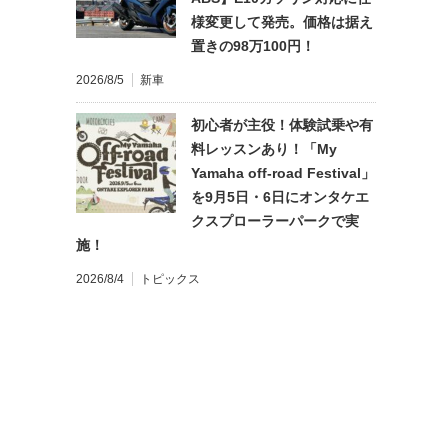
様変更して発売。価格は据え
置きの98万100円！
2026/8/5
新車
初心者が主役！体験試乗や有
料レッスンあり！「My
Yamaha off-road Festival」
を9月5日・6日にオンタケエ
クスプローラーパークで実
施！
2026/8/4
トピックス