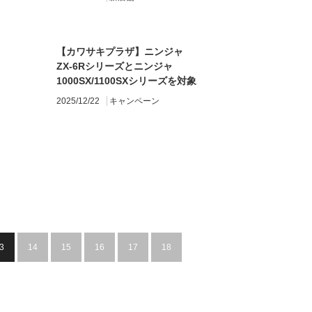
【カワサキプラザ】ニンジャ
ZX-6Rシリーズとニンジャ
1000SX/1100SXシリーズを対象
とする「Ninjaウィンタークーポ
2025/12/22
キャンペーン
ンキャンペーン」を実施中
3
14
15
16
17
18