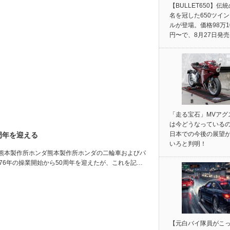
【BULLET650】伝
名を冠した650ツイ
ルが登場。価格98万1
円〜で、8月27日発
「走る宝石」MVアグ
は今どうなっている
日本での今後の展望
周年を迎える
いろと判明！
熊本製作所ホンダ熊本製作所ホンダの二輪車およびパ
76年の操業開始から50周年を迎えたが、これを記…
【元白バイ隊員がこ