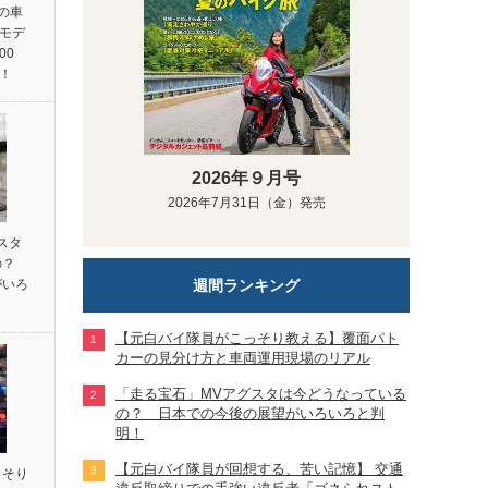
統の車
ンモデ
00
売！
2026年９月号
2026年7月31日（金）発売
スタ
の？
週間ランキング
がいろ
【元白バイ隊員がこっそり教える】覆面パト
カーの見分け方と車両運用現場のリアル
「走る宝石」MVアグスタは今どうなっている
の？ 日本での今後の展望がいろいろと判
明！
【元白バイ隊員が回想する、苦い記憶】 交通
っそり