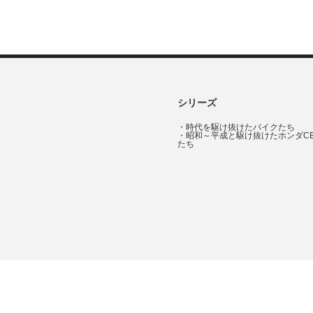
シリーズ
・
時代を駆け抜けたバイクたち
・
昭和～平成と駆け抜けたホンダC
たち