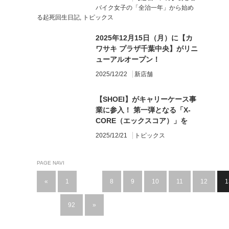
バイク女子の「全治一年」から始め
る起死回生日記
,
トピックス
2025年12月15日（月）に【カ
ワサキ プラザ千葉中央】がリニ
ューアルオープン！
2025/12/22
新店舗
【SHOEI】がキャリーケース事
業に参入！ 第一弾となる「X-
CORE（エックスコア）」を
Makuakeで数量限定発売
2025/12/21
トピックス
PAGE NAVI
«
1
…
8
9
10
11
12
1
…
92
»