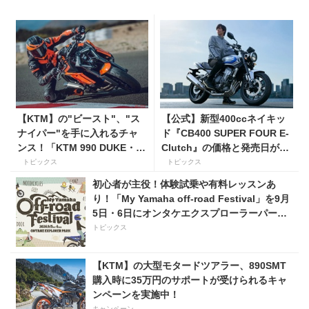
【KTM】の"ビースト"、"ス
【公式】新型400ccネイキッ
ナイパー"を手に入れるチャ
ド『CB400 SUPER FOUR E-
ンス！「KTM 990 DUKE・
Clutch』の価格と発売日が決
KTM 1390 SUPER DUKE R
定！ シリーズ最高58馬力＆
トピックス
トピックス
EVO 購入サポートキャンペー
14kgもの軽量化!? 完全に
初心者が主役！体験試乗や有料レッスンあ
ン」
「旧CB400SF」を超えた!?
り！「My Yamaha off-road Festival」を9月
【Honda2026新車ニュース】
5日・6日にオンタケエクスプローラーパーク
で実施！
トピックス
【KTM】の大型モタードツアラー、890SMT
購入時に35万円のサポートが受けられるキャ
ンペーンを実施中！
キャンペーン