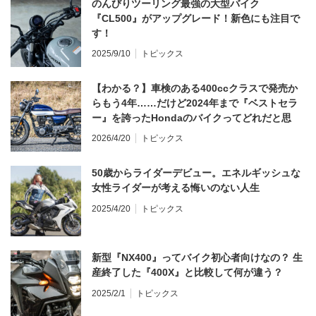
のんびりツーリング最強の大型バイク
『CL500』がアップグレード！新色にも注目で
す！
2025/9/10
トピックス
【わかる？】車検のある400ccクラスで発売か
らもう4年……だけど2024年まで『ベストセラ
ー』を誇ったHondaのバイクってどれだと思
う？
2026/4/20
トピックス
50歳からライダーデビュー。エネルギッシュな
女性ライダーが考える悔いのない人生
2025/4/20
トピックス
新型『NX400』ってバイク初心者向けなの？ 生
産終了した『400X』と比較して何が違う？
2025/2/1
トピックス