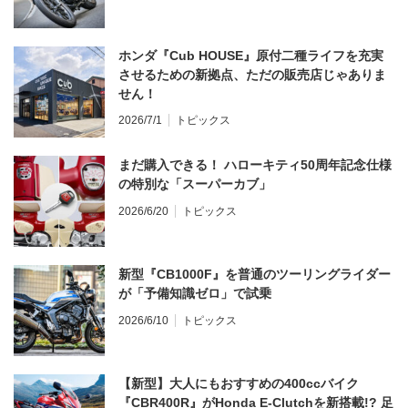
ホンダ『Cub HOUSE』原付二種ライフを充実
させるための新拠点、ただの販売店じゃありま
せん！
2026/7/1
トピックス
まだ購入できる！ ハローキティ50周年記念仕様
の特別な「スーパーカブ」
2026/6/20
トピックス
新型『CB1000F』を普通のツーリングライダー
が「予備知識ゼロ」で試乗
2026/6/10
トピックス
【新型】大人にもおすすめの400ccバイク
『CBR400R』がHonda E-Clutchを新搭載!? 足