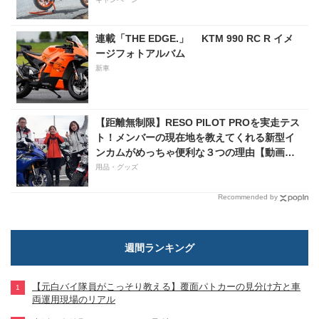
連載「THE EDGE.」 KTM 990 RC R イメ
ージフォトアルバム
新車
【距離無制限】RESO PILOT PROを実走テス
ト！メンバーの現在地を教えてくれる新型イ
ンカムがめっちゃ便利な３つの理由【動画付
き】
用品・グッズ
Recommended by
週間ランキング
【元白バイ隊員がこっそり教える】覆面パトカーの見分け方と車
両運用現場のリアル