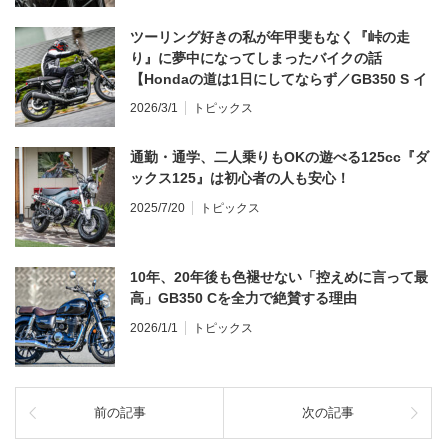
ツーリング好きの私が年甲斐もなく『峠の走
り』に夢中になってしまったバイクの話
【Hondaの道は1日にしてならず／GB350 S イ
ンプレ・レビュー 前編】
2026/3/1
トピックス
通勤・通学、二人乗りもOKの遊べる125cc『ダ
ックス125』は初心者の人も安心！
2025/7/20
トピックス
10年、20年後も色褪せない「控えめに言って最
高」GB350 Cを全力で絶賛する理由
2026/1/1
トピックス
前の記事
次の記事