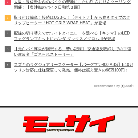
大阪・泉佐野を西のバイクの聖地にしたい!? さおりんツーリング
開催！【奥沙織のバイク日和第３回】
取り付け簡単！接続はUSB-C！【デイトナ】から巻きタイプのグ
リップヒーター「HOT GRIP WRAP HEAT」が登場
配線の切り替えでホワイトとイエローを選べる【キジマ】のLED
フォグランプキットにホンダ ダックス／グロム用が登場
【元白バイ隊員が回想する、苦い記憶】 交通違反取締りでの手強
い違反者「ゴネられストーリー」
スズキのラグジュアリースクーター【バーグマン400 ABS】E10ガ
ソリン対応に仕様変更して発売。価格は据え置きの98万100円！
Recommended by