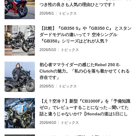
つき性の良さも人気の理由ひとつです！
2026/6/1
トピックス
【比較】『GB350 S』や『GB350 C』 とスタン
ダードモデルの違いって？ 空冷シングル
『GB350』シリーズはどれが人気？
2026/5/10
トピックス
初心者ママライダーの感じたRebel 250 E-
Clutchの魅力。「私の心を落ち着かせてくれる
存在です」
2026/5/1
トピックス
【え？空冷？】新型『CB1000F』を「予備知識
ゼロ」でレビューすることになった→聞いてた
話と違うじゃないか!?【Hondaの道は1日にし
てならず／CB1000F ①第一印象 編】
2026/4/10
トピックス