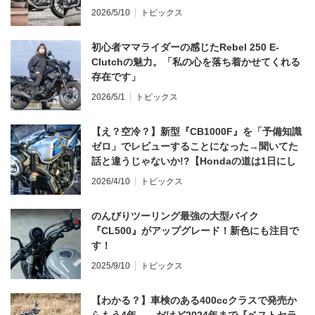
2026/5/10
トピックス
初心者ママライダーの感じたRebel 250 E-
Clutchの魅力。「私の心を落ち着かせてくれる
存在です」
2026/5/1
トピックス
【え？空冷？】新型『CB1000F』を「予備知識
ゼロ」でレビューすることになった→聞いてた
話と違うじゃないか!?【Hondaの道は1日にし
てならず／CB1000F ①第一印象 編】
2026/4/10
トピックス
のんびりツーリング最強の大型バイク
『CL500』がアップグレード！新色にも注目で
す！
2025/9/10
トピックス
【わかる？】車検のある400ccクラスで発売か