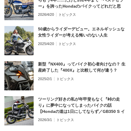
らもう4年……だけど2024年まで『ベストセラ
ー』を誇ったHondaのバイクってどれだと思
う？
2026/4/20
トピックス
50歳からライダーデビュー。エネルギッシュな
女性ライダーが考える悔いのない人生
2025/4/20
トピックス
新型『NX400』ってバイク初心者向けなの？ 生
産終了した『400X』と比較して何が違う？
2025/2/1
トピックス
ツーリング好きの私が年甲斐もなく『峠の走
り』に夢中になってしまったバイクの話
【Hondaの道は1日にしてならず／GB350 S イ
ンプレ・レビュー 前編】
2026/3/1
トピックス