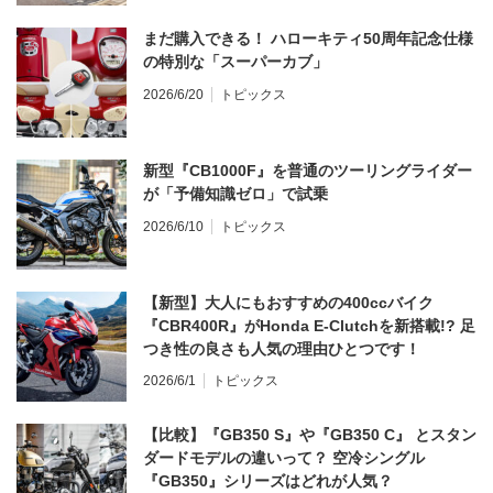
まだ購入できる！ ハローキティ50周年記念仕様
の特別な「スーパーカブ」
2026/6/20
トピックス
新型『CB1000F』を普通のツーリングライダー
が「予備知識ゼロ」で試乗
2026/6/10
トピックス
【新型】大人にもおすすめの400ccバイク
『CBR400R』がHonda E-Clutchを新搭載!? 足
つき性の良さも人気の理由ひとつです！
2026/6/1
トピックス
【比較】『GB350 S』や『GB350 C』 とスタン
ダードモデルの違いって？ 空冷シングル
『GB350』シリーズはどれが人気？