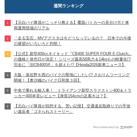
週間ランキング
【元白バイ隊員がこっそり教える】覆面パトカーの見分け方と車
両運用現場のリアル
「走る宝石」MVアグスタは今どうなっているの？ 日本での今後
の展望がいろいろと判明！
【公式】新型400ccネイキッド『CB400 SUPER FOUR E-Clutch』
の価格と発売日が決定！ シリーズ最高58馬力＆14kgもの軽量化!?
完全に「旧CB400SF」を超えた!?【Honda2026新車ニュース】
大阪・泉佐野を西のバイクの聖地にしたい!? さおりんツーリング
開催！【奥沙織のバイク日和第３回】
中免で乗れる輸入車！ トライアンフ新型スラクストン400＆トラ
ッカー400本音レビュー【身長154cmの足着きは？】
【元白バイ隊員が回想する、苦い記憶】 交通違反取締りでの手強
い違反者「ゴネられストーリー」
Recommended by