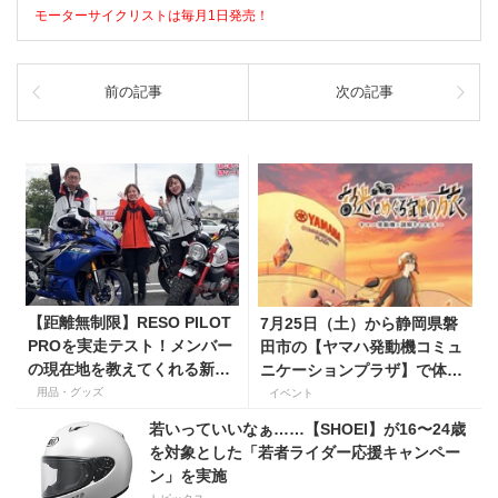
モーターサイクリストは毎月1日発売！
前の記事
次の記事
【距離無制限】RESO PILOT
7月25日（土）から静岡県磐
PROを実走テスト！メンバー
田市の【ヤマハ発動機コミュ
の現在地を教えてくれる新型
ニケーションプラザ】で体験
インカムがめっちゃ便利な３
型謎解きイベントを開催！
用品・グッズ
イベント
つの理由【動画付き】
若いっていいなぁ……【SHOEI】が16〜24歳
を対象とした「若者ライダー応援キャンペー
ン」を実施