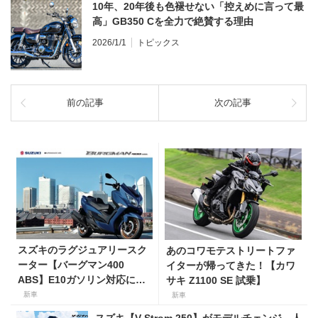
10年、20年後も色褪せない「控えめに言って最
高」GB350 Cを全力で絶賛する理由
2026/1/1
トピックス
前の記事
次の記事
スズキのラグジュアリースク
あのコワモテストリートファ
ーター【バーグマン400
イターが帰ってきた！【カワ
ABS】E10ガソリン対応に仕
サキ Z1100 SE 試乗】
様変更して発売。価格は据え
新車
新車
置きの98万100円！
スズキ【V-Strom 250】がモデルチェンジ。人