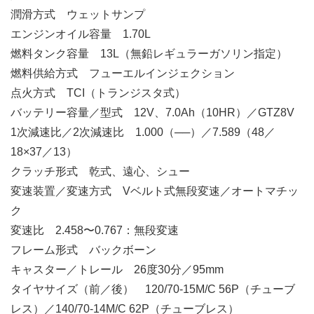
潤滑方式 ウェットサンプ
エンジンオイル容量 1.70L
燃料タンク容量 13L（無鉛レギュラーガソリン指定）
燃料供給方式 フューエルインジェクション
点火方式 TCI（トランジスタ式）
バッテリー容量／型式 12V、7.0Ah（10HR）／GTZ8V
1次減速比／2次減速比 1.000（──）／7.589（48／
18×37／13）
クラッチ形式 乾式、遠心、シュー
変速装置／変速方式 Vベルト式無段変速／オートマチッ
ク
変速比 2.458〜0.767：無段変速
フレーム形式 バックボーン
キャスター／トレール 26度30分／95mm
タイヤサイズ（前／後） 120/70-15M/C 56P（チューブ
レス）／140/70-14M/C 62P（チューブレス）