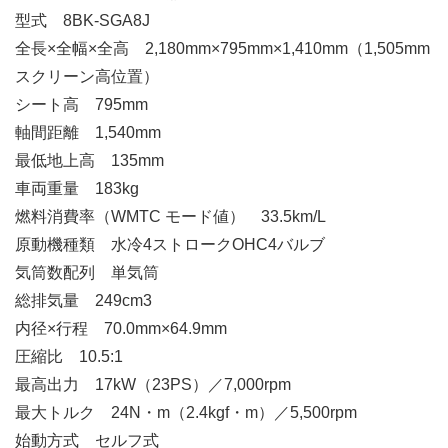
型式 8BK-SGA8J
全長×全幅×全高 2,180mm×795mm×1,410mm（1,505mm
スクリーン高位置）
シート高 795mm
軸間距離 1,540mm
最低地上高 135mm
車両重量 183kg
燃料消費率（WMTC モード値） 33.5km/L
原動機種類 水冷4ストロークOHC4バルブ
気筒数配列 単気筒
総排気量 249cm3
内径×行程 70.0mm×64.9mm
圧縮比 10.5:1
最高出力 17kW（23PS）／7,000rpm
最大トルク 24N・m（2.4kgf・m）／5,500rpm
始動方式 セルフ式