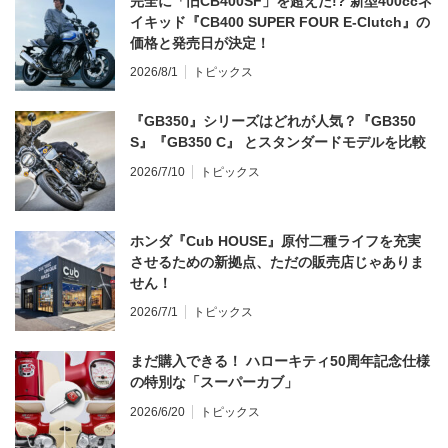
完全に「旧CB400SF」を超えた!? 新型400ccネ
イキッド『CB400 SUPER FOUR E-Clutch』の
価格と発売日が決定！
2026/8/1
トピックス
『GB350』シリーズはどれが人気？『GB350
S』『GB350 C』 とスタンダードモデルを比較
2026/7/10
トピックス
ホンダ『Cub HOUSE』原付二種ライフを充実
させるための新拠点、ただの販売店じゃありま
せん！
2026/7/1
トピックス
まだ購入できる！ ハローキティ50周年記念仕様
の特別な「スーパーカブ」
2026/6/20
トピックス