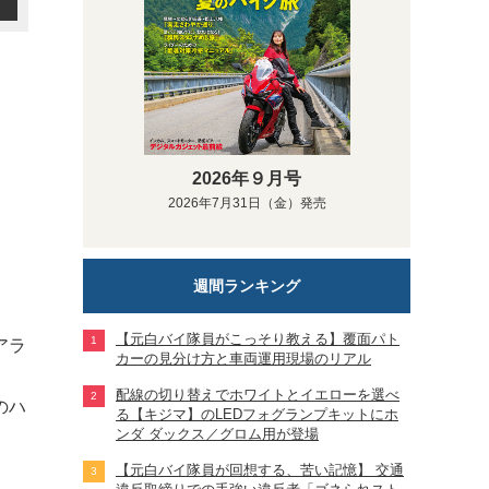
2026年９月号
2026年7月31日（金）発売
週間ランキング
【元白バイ隊員がこっそり教える】覆面パト
アラ
カーの見分け方と車両運用現場のリアル
配線の切り替えでホワイトとイエローを選べ
のハ
る【キジマ】のLEDフォグランプキットにホ
ンダ ダックス／グロム用が登場
【元白バイ隊員が回想する、苦い記憶】 交通