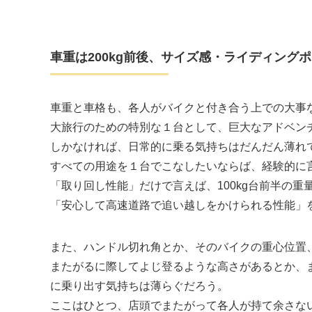
車重は200kg前後、サイズ感・ライディング
車重と車格も、各人がバイクと付き合う上での大事
大旅行のための特別な１台として、巨大なアドベン
しかなければ、日常的に乗る気持ちはだんだん薄れ
すべての用途を１台でこなしたいならば、経験的に言
「取り回し性能」だけで言えば、100kg台前半の
「安心して高速道路で追い越しをかけられる性能」
また、ハンドル切れ角とか、そのバイクの重心位置
またがるに際してよじ登るような高さがあるとか、
に乗り出す気持ちは薄らぐだろう。
ここはひとつ、店頭でまたがって各人が持て余さな