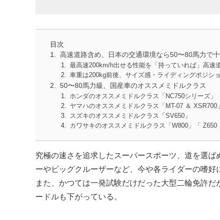
目次
高速道路含め、日本の交通環境なら50〜80馬力で
最高速200km/h出せる性能を「持っていれば」高速
車重は200kg前後、サイズ感・ライディングポジ
50〜80馬力級、国産車のオススメミドルクラス
ホンダのオススメミドルクラス「NC750シリーズ」
ヤマハのオススメミドルクラス「MT-07 ＆ XSR700
スズキのオススメミドルクラス「SV650」
カワサキのオススメミドルクラス「W800」「 Z650 
究極の速さを追求したスーパースポーツ、道を選ば
ーやビッグクルーザーなど、今や各ライダーの嗜好
また、かつては一発試験だけだった大型二輪免許だ
ードルも下がっている。