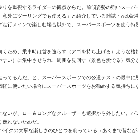
乗りを重視するライダーの観点からだ。前傾姿勢の強いスーパ
意外にツーリングでも使える」と紹介している雑誌・web記
グ走行メインで楽しむ場合以外で、スーパースポーツを使う特
向くため、乗車時は首を逸らす（アゴを持ち上げる）ような格
やすい）に集中させられ、周囲を見回す（景色を愛でる）気分
走ってるんだ」と、スーパースポーツでの公道テストの最中に
気軽に使いたい場合にスーパースポーツをお勧めする気持ちに
れないが、ロー＆ロングなクルーザーも選択から外したい。バ
く走れないためだ。
、バイクの大事な楽しさのひとつを削っている（あくまで昔なが