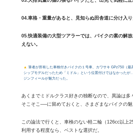
03.大排気量の値の張るバイクだと、出先で気軽に
04.車格・重量があると、見知らぬ田舎道に分け入
05.快適装備の大型ツアラーでは、バイクの素の解
えない。
筆者が所有した車検付きバイクの１号車、カワサキ GPz750（最
シップモデルだったため「ミドル」という位置付けではなかったが…
ジンフィールが魅力だった。
あくまでミドルクラス好きの独断なので、異論は多
そこそこ──に留めておくと、さまざまなバイクの
この論法で行くと、車検のない軽二輪（126cc以上
利用する程度なら、ベストな選択だ。