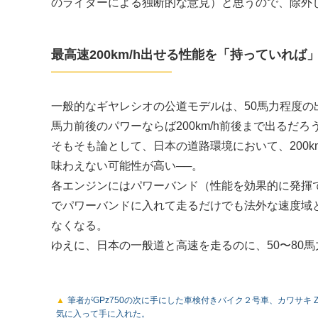
のライダーによる独断的な意見）と思うので、除外
最高速200km/h出せる性能を「持っていれば
一般的なギヤレシオの公道モデルは、50馬力程度の出
馬力前後のパワーならば200km/h前後まで出るだろ
そもそも論として、日本の道路環境において、200
味わえない可能性が高い──。
各エンジンにはパワーバンド（性能を効果的に発揮で
でパワーバンドに入れて走るだけでも法外な速度域
なくなる。
ゆえに、日本の一般道と高速を走るのに、50〜80
筆者がGPz750の次に手にした車検付きバイク２号車、カワサキ Z
気に入って手に入れた。