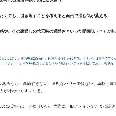
止められる場所を探すのに気を遣う。
りたくても、引き返すことを考えると面倒で進む気が萎える。
放感や、その裏返しの荒天時の過酷さといった醍醐味（？）が味
高出力72馬力／車両重量238kg）。同車が登場した80年代、ナナハンは国内でフラ
…「ザッパー」Z650を原点とするミドル４気筒エンジンを搭載しており、軽快な
々あろうが、高価すぎない、過剰なパワーではない、車格も重
魅力が味わいやすくなる。
250cc未満）は、かなりいい。実際に一般道メインでたまに高速