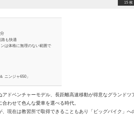
15 枚
十分
道路も快適
ションは体格に無理のない範囲で
」
＆ ニンジャ650」
ぬアドベンチャーモデル、長距離高速移動が得意なグランドツ
に合わせて色んな愛車を選べる時代。
が、現在は教習所で取得できることもあり「ビッグバイク」へ