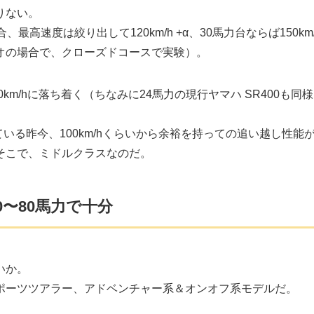
りない。
高速度は絞り出して120km/h +α、30馬力台ならば150km/
オの場合で、クローズドコースで実験）。
km/hに落ち着く（ちなみに24馬力の現行ヤマハ SR400も同様
ている昨今、100km/hくらいから余裕を持っての追い越し性能
そこで、ミドルクラスなのだ。
〜80馬力で十分
いか。
ポーツツアラー、アドベンチャー系＆オンオフ系モデルだ。