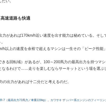
したい。
」高速道路も快適
力があれば170km/h近い速度を出す能力は秘めている。そして
う。
km/h以上の速度を余裕で超えるマシンは一生その「ピーク性能
きる回転域）があるが、100～200馬力の最高出力を持つマシ
となるわけで……走りを楽しむならサーキットという場を選ぶ
馬力の出力があれば十二分だと考えるのだ。
R-7（最高出力73馬力／車重229kg）。カワサキ ザッパー系エンジンのフィーリン