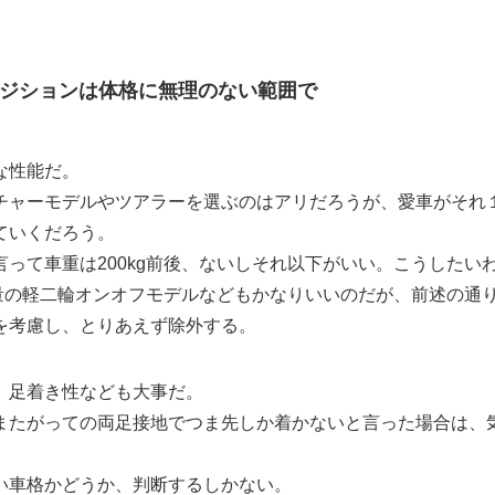
ポジションは体格に無理のない範囲で
な性能だ。
チャーモデルやツアラーを選ぶのはアリだろうが、愛車がそれ
ていくだろう。
って車重は200kg前後、ないしそれ以下がいい。こうしたい
重量の軽二輪オンオフモデルなどもかなりいいのだが、前述の通
を考慮し、とりあえず除外する。
、足着き性なども大事だ。
またがっての両足接地でつま先しか着かないと言った場合は、
い車格かどうか、判断するしかない。