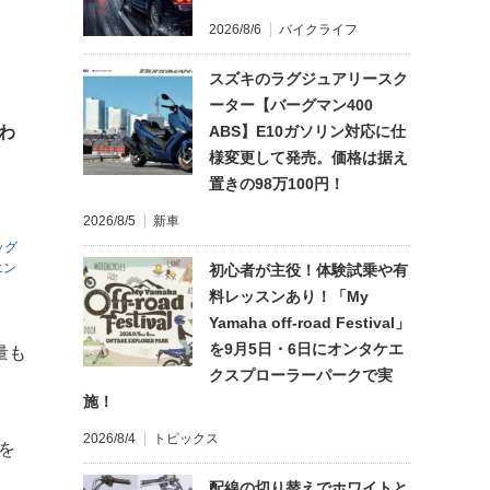
2026/8/6
バイクライフ
スズキのラグジュアリースク
ーター【バーグマン400
わ
ABS】E10ガソリン対応に仕
様変更して発売。価格は据え
置きの98万100円！
2026/8/5
新車
ッグ
エン
初心者が主役！体験試乗や有
料レッスンあり！「My
Yamaha off-road Festival」
を9月5日・6日にオンタケエ
量も
クスプローラーパークで実
施！
2026/8/4
トピックス
を
配線の切り替えでホワイトと