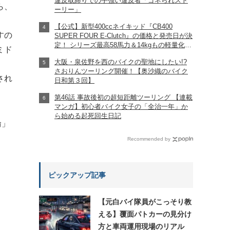
違反取締りでの手強い違反者「ゴネられスト
ら、
ーリー」
【公式】新型400ccネイキッド『CB400
すの
SUPER FOUR E-Clutch』の価格と発売日が決
定！ シリーズ最高58馬力＆14kgもの軽量化!?
ミド
完全に「旧CB400SF」を超えた!?
大阪・泉佐野を西のバイクの聖地にしたい!?
【Honda2026新車ニュース】
さおりんツーリング開催！【奥沙織のバイク
され
日和第３回】
第46話 事故後初の超短距離ツーリング 【連載
マンガ】初心者バイク女子の「全治一年」か
ら始める起死回生日記
輪」
Recommended by
ピックアップ記事
【元白バイ隊員がこっそり教
える】覆面パトカーの見分け
方と車両運用現場のリアル