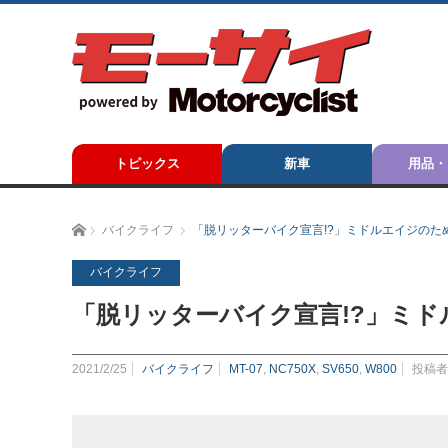
トピックス
新車
用品・
ホーム
バイクライフ
「脱リッターバイク宣言!?」ミドルエイジのた
バイクライフ
「脱リッターバイク宣言!?」ミ
2021/2/25
バイクライフ
MT-07
,
NC750X
,
SV650
,
W800
投稿者