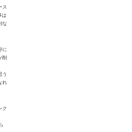
ース
事は
別な
好に
が削
思う
なれ
ンク
ら