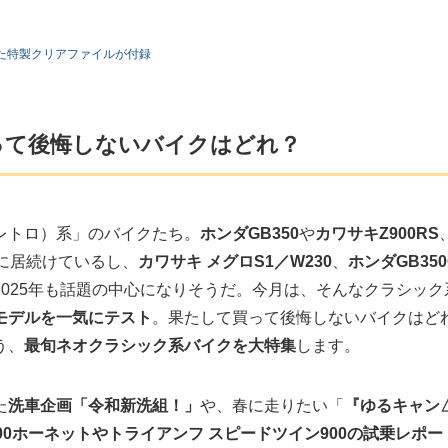
た特製クリアファイルが付録
って後悔しないバイクはどれ？
レトロ）系」のバイクたち。
ホンダGB350
や
カワサキZ900RS
に居続けているし、
カワサキ メグロS1／W230
、
ホンダGB350
025年も話題の中心になりそうだ。今月は、そんなクラシック
モデルを一気にテスト
。果たして買って後悔しないバイクはど
う、
最旬ネオクラシック系バイクを大特集
します。
た
洗車企画「令和新洗組！」
や、春に走りたい「
『ゆるキャン
000ホーネットやトライアンフ スピードツイン900の試乗レポー