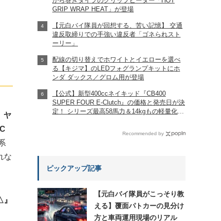
から巻きタイプのグリップヒーター「HOT
GRIP WRAP HEAT」が登場
【元白バイ隊員が回想する、苦い記憶】 交通
違反取締りでの手強い違反者「ゴネられスト
ーリー」
配線の切り替えでホワイトとイエローを選べ
る【キジマ】のLEDフォグランプキットにホ
ンダ ダックス／グロム用が登場
【公式】新型400ccネイキッド『CB400
SUPER FOUR E-Clutch』の価格と発売日が決
定！ シリーズ最高58馬力＆14kgもの軽量化!?
、
ヤ
完全に「旧CB400SF」を超えた!?
C
【Honda2026新車ニュース】
Recommended by
系
れな
ピックアップ記事
【元白バイ隊員がこっそり教
△』
える】覆面パトカーの見分け
方と車両運用現場のリアル