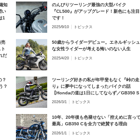
備知
のんびりツーリング最強の大型バイク
聞い
『CL500』がアップグレード！新色にも注目
は1
です！
編】
2025/9/10
トピックス
発売
50歳からライダーデビュー。エネルギッシュ
スト
な女性ライダーが考える悔いのない人生
れだ
2025/4/20
トピックス
の？
ツーリング好きの私が年甲斐もなく『峠の走
う？
り』に夢中になってしまったバイクの話
【Hondaの道は1日にしてならず／GB350 S
インプレ・レビュー 前編】
2026/3/1
トピックス
10年、20年後も色褪せない「控えめに言っ
最高」GB350 Cを全力で絶賛する理由
2026/1/1
トピックス