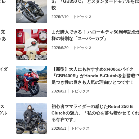
 E-
S』『GB350 C』 とスタンダードモデルを比
較
2026/7/10
トピックス
を充
まだ購入できる！ ハローキティ50周年記念
ゃあ
様の特別な「スーパーカブ」
2026/6/20
トピックス
イダ
【新型】大人にもおすすめの400ccバイク
『CBR400R』がHonda E-Clutchを新搭載!
足つき性の良さも人気の理由ひとつです！
2026/6/1
トピックス
とス
初心者ママライダーの感じたRebel 250 E-
グル
Clutchの魅力。「私の心を落ち着かせてく
る存在です」
2026/5/1
トピックス