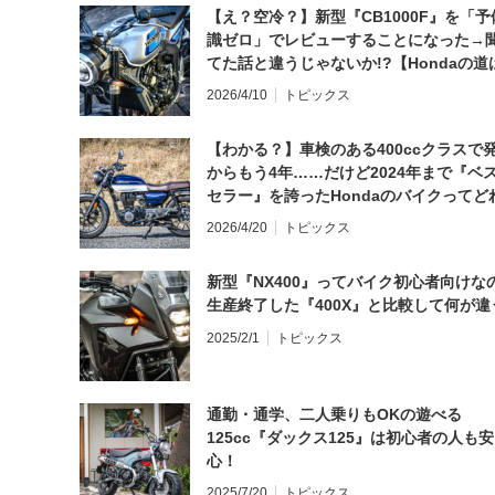
【え？空冷？】新型『CB1000F』を「予
識ゼロ」でレビューすることになった→
てた話と違うじゃないか!?【Hondaの道
日にしてならず／CB1000F ①第一印象 
2026/4/10
トピックス
【わかる？】車検のある400ccクラスで
からもう4年……だけど2024年まで『ベ
セラー』を誇ったHondaのバイクってど
と思う？
2026/4/20
トピックス
新型『NX400』ってバイク初心者向けな
生産終了した『400X』と比較して何が違
2025/2/1
トピックス
通勤・通学、二人乗りもOKの遊べる
125cc『ダックス125』は初心者の人も安
心！
2025/7/20
トピックス