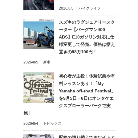
2026/8/6
バイクライフ
スズキのラグジュアリースク
ーター【バーグマン400
ABS】E10ガソリン対応に仕
様変更して発売。価格は据え
置きの98万100円！
2026/8/5
新車
初心者が主役！体験試乗や有
料レッスンあり！「My
Yamaha off-road Festival」
を9月5日・6日にオンタケエ
クスプローラーパークで実
施！
2026/8/4
トピックス
配線の切り替えでホワイトと