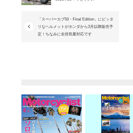
「スーパーカブ50・Final Edition」にピッタ
リなヘルメットがホンダから3月以降販売予
定！ちなみに全排気量対応です