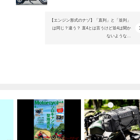
【エンジン形式のナゾ】「直列」と「並列」
は同じ？違う？ 直4とは言うけど並4は聞か
ないような…