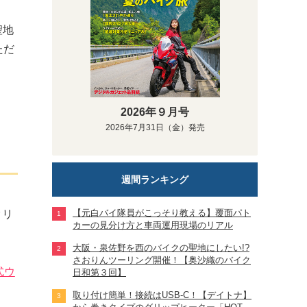
聖地
ただ
2026年９月号
2026年7月31日（金）発売
週間ランキング
【元白バイ隊員がこっそり教える】覆面パト
クリ
カーの見分け方と車両運用現場のリアル
大阪・泉佐野を西のバイクの聖地にしたい!?
さおりんツーリング開催！【奥沙織のバイク
式ウ
日和第３回】
取り付け簡単！接続はUSB-C！【デイトナ】