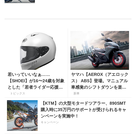
若いっていいなぁ……
ヤマハ【AEROX（アエロック
【SHOEI】が16〜24歳を対象
ス） ABS】登場。マニュアル
とした「若者ライダー応援キ
車感覚のシフトダウンを楽し
ャンペーン」を実施
める新型155ccスポーツスク
トピックス
新車
ーター8月31日発売。価格48
【KTM】の大型モタードツアラー、890SMT
万1800円
購入時に35万円のサポートが受けられるキャ
ンペーンを実施中！
キャンペーン