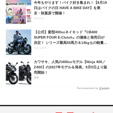
今年もやります！バイク好き集まれ！【8月19
日はバイクの日 HAVE A BIKE DAY】を東
京・秋葉原で開催！
イベント
【公式】新型400ccネイキッド『CB400
SUPER FOUR E-Clutch』の価格と発売日が
決定！ シリーズ最高58馬力＆14kgもの軽量
化!? 完全に「旧CB400SF」を超えた!?
トピックス
【Honda2026新車ニュース】
カワサキ、人気の400ccモデル【Ninja 400／
Z400】の2027年モデルを発表。9月5日より販
売開始！
新車
Recommended by