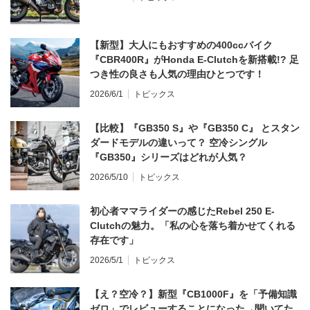
【新型】大人にもおすすめの400ccバイク
『CBR400R』がHonda E-Clutchを新搭載!? 足
つき性の良さも人気の理由ひとつです！
2026/6/1
トピックス
【比較】『GB350 S』や『GB350 C』 とスタン
ダードモデルの違いって？ 空冷シングル
『GB350』シリーズはどれが人気？
2026/5/10
トピックス
初心者ママライダーの感じたRebel 250 E-
Clutchの魅力。「私の心を落ち着かせてくれる
存在です」
2026/5/1
トピックス
【え？空冷？】新型『CB1000F』を「予備知識
ゼロ」でレビューすることになった→聞いてた