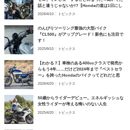
話と違うじゃないか!?【Hondaの道は1日にし
てならず／CB1000F ①第一印象 編】
2026/4/10
トピックス
のんびりツーリング最強の大型バイク
『CL500』がアップグレード！新色にも注目で
す！
2025/9/10
トピックス
【わかる？】車検のある400ccクラスで発売か
らもう4年……だけど2024年まで『ベストセラ
ー』を誇ったHondaのバイクってどれだと思
う？
2026/4/20
トピックス
50歳からライダーデビュー。エネルギッシュな
女性ライダーが考える悔いのない人生
2025/4/20
トピックス