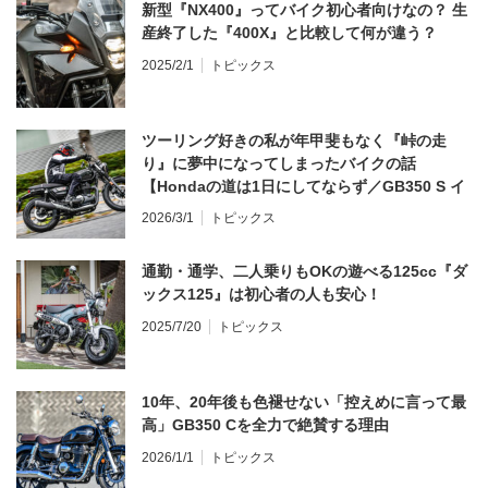
新型『NX400』ってバイク初心者向けなの？ 生
産終了した『400X』と比較して何が違う？
2025/2/1
トピックス
ツーリング好きの私が年甲斐もなく『峠の走
り』に夢中になってしまったバイクの話
【Hondaの道は1日にしてならず／GB350 S イ
ンプレ・レビュー 前編】
2026/3/1
トピックス
通勤・通学、二人乗りもOKの遊べる125cc『ダ
ックス125』は初心者の人も安心！
2025/7/20
トピックス
10年、20年後も色褪せない「控えめに言って最
高」GB350 Cを全力で絶賛する理由
2026/1/1
トピックス