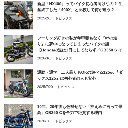
新型『NX400』ってバイク初心者向けなの？ 生
産終了した『400X』と比較して何が違う？
2025/2/1
トピックス
ツーリング好きの私が年甲斐もなく『峠の走
り』に夢中になってしまったバイクの話
【Hondaの道は1日にしてならず／GB350 S イ
ンプレ・レビュー 前編】
2026/3/1
トピックス
通勤・通学、二人乗りもOKの遊べる125cc『ダ
ックス125』は初心者の人も安心！
2025/7/20
トピックス
10年、20年後も色褪せない「控えめに言って最
高」GB350 Cを全力で絶賛する理由
2026/1/1
トピックス