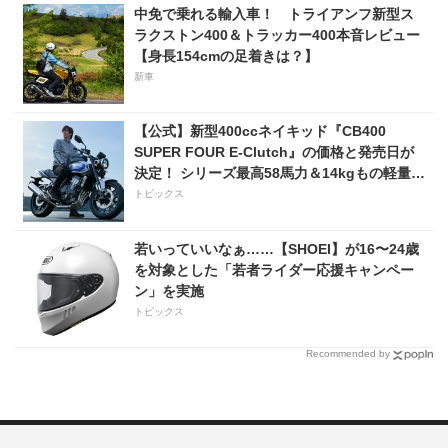
中免で乗れる輸入車！ トライアンフ新型ス
ラクストン400＆トラッカー400本音レビュー
【身長154cmの足着きは？】
新車
【公式】新型400ccネイキッド『CB400
SUPER FOUR E-Clutch』の価格と発売日が
決定！ シリーズ最高58馬力＆14kgもの軽量
化!? 完全に「旧CB400SF」を超えた!?
トピックス
【Honda2026新車ニュース】
若いっていいなぁ……【SHOEI】が16〜24歳
を対象とした「若者ライダー応援キャンペー
ン」を実施
トピックス
Recommended by