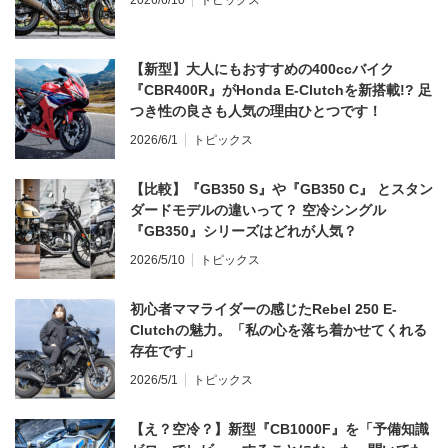
【新型】大人にもおすすめの400ccバイク
『CBR400R』がHonda E-Clutchを新搭載!? 足
つき性の良さも人気の理由ひとつです！
2026/6/1
トピックス
【比較】『GB350 S』や『GB350 C』 とスタン
ダードモデルの違いって？ 空冷シングル
『GB350』シリーズはどれが人気？
2026/5/10
トピックス
初心者ママライダーの感じたRebel 250 E-
Clutchの魅力。「私の心を落ち着かせてくれる
存在です」
2026/5/1
トピックス
【え？空冷？】新型『CB1000F』を「予備知識