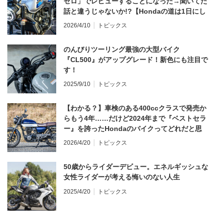
ゼロ」でレビューすることになった→聞いてた
話と違うじゃないか!?【Hondaの道は1日にし
てならず／CB1000F ①第一印象 編】
2026/4/10
トピックス
のんびりツーリング最強の大型バイク
『CL500』がアップグレード！新色にも注目で
す！
2025/9/10
トピックス
【わかる？】車検のある400ccクラスで発売か
らもう4年……だけど2024年まで『ベストセラ
ー』を誇ったHondaのバイクってどれだと思
う？
2026/4/20
トピックス
50歳からライダーデビュー。エネルギッシュな
女性ライダーが考える悔いのない人生
2025/4/20
トピックス