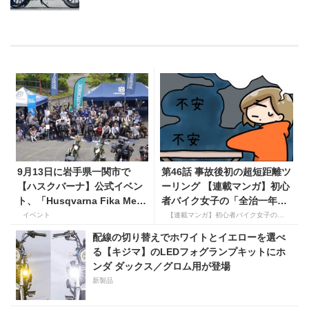
9月13日に岩手県一関市で
第46話 事故後初の超短距離ツ
【ハスクバーナ】公式イベン
ーリング 【連載マンガ】初心
ト、「Husqvarna Fika Meet
者バイク女子の「全治一年」
in 一関」を開催
から始める起死回生日記
イベント
【連載マンガ】初心者バイク女子の「全治一年」から始める起死回生日記
配線の切り替えでホワイトとイエローを選べ
る【キジマ】のLEDフォグランプキットにホ
ンダ ダックス／グロム用が登場
新製品