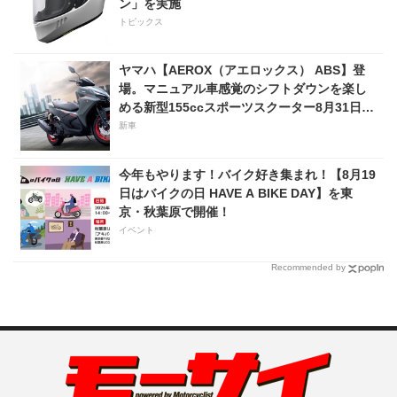
ン」を実施
トピックス
ヤマハ【AEROX（アエロックス） ABS】登
場。マニュアル車感覚のシフトダウンを楽し
める新型155ccスポーツスクーター8月31日発
売。価格48万1800円
新車
今年もやります！バイク好き集まれ！【8月19
日はバイクの日 HAVE A BIKE DAY】を東
京・秋葉原で開催！
イベント
Recommended by