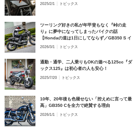
2025/2/1
トピックス
ツーリング好きの私が年甲斐もなく『峠の走
り』に夢中になってしまったバイクの話
【Hondaの道は1日にしてならず／GB350 S イ
ンプレ・レビュー 前編】
2026/3/1
トピックス
通勤・通学、二人乗りもOKの遊べる125cc『ダ
ックス125』は初心者の人も安心！
2025/7/20
トピックス
10年、20年後も色褪せない「控えめに言って最
高」GB350 Cを全力で絶賛する理由
2026/1/1
トピックス