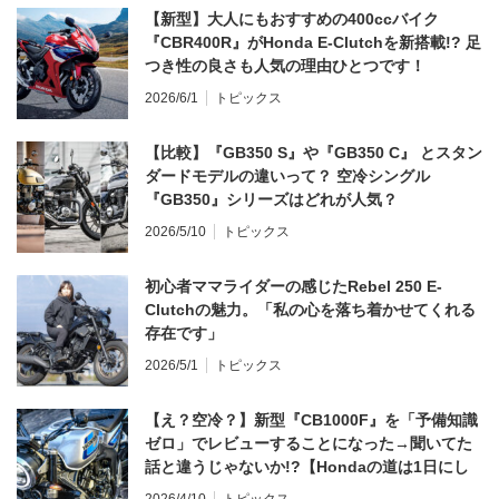
【新型】大人にもおすすめの400ccバイク
『CBR400R』がHonda E-Clutchを新搭載!? 足
つき性の良さも人気の理由ひとつです！
2026/6/1
トピックス
【比較】『GB350 S』や『GB350 C』 とスタン
ダードモデルの違いって？ 空冷シングル
『GB350』シリーズはどれが人気？
2026/5/10
トピックス
初心者ママライダーの感じたRebel 250 E-
Clutchの魅力。「私の心を落ち着かせてくれる
存在です」
2026/5/1
トピックス
【え？空冷？】新型『CB1000F』を「予備知識
ゼロ」でレビューすることになった→聞いてた
話と違うじゃないか!?【Hondaの道は1日にし
てならず／CB1000F ①第一印象 編】
2026/4/10
トピックス