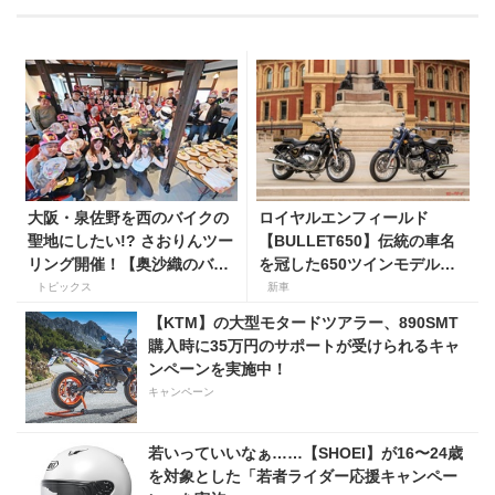
大阪・泉佐野を西のバイクの
ロイヤルエンフィールド
聖地にしたい!? さおりんツー
【BULLET650】伝統の車名
リング開催！【奥沙織のバイ
を冠した650ツインモデルが
ク日和第３回】
登場。価格98万100円〜で、8
トピックス
新車
月27日発売！
【KTM】の大型モタードツアラー、890SMT
購入時に35万円のサポートが受けられるキャ
ンペーンを実施中！
キャンペーン
若いっていいなぁ……【SHOEI】が16〜24歳
を対象とした「若者ライダー応援キャンペー