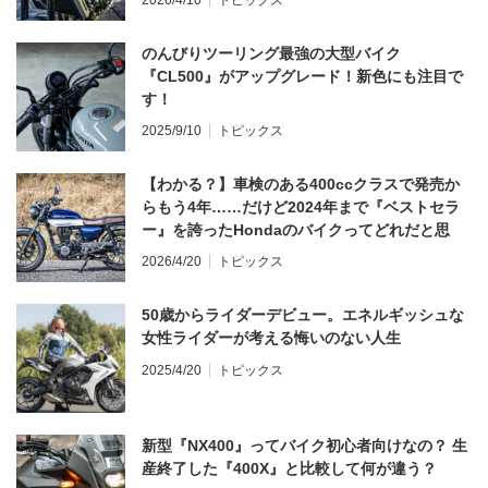
のんびりツーリング最強の大型バイク
『CL500』がアップグレード！新色にも注目で
す！
2025/9/10
トピックス
【わかる？】車検のある400ccクラスで発売か
らもう4年……だけど2024年まで『ベストセラ
ー』を誇ったHondaのバイクってどれだと思
う？
2026/4/20
トピックス
50歳からライダーデビュー。エネルギッシュな
女性ライダーが考える悔いのない人生
2025/4/20
トピックス
新型『NX400』ってバイク初心者向けなの？ 生
産終了した『400X』と比較して何が違う？