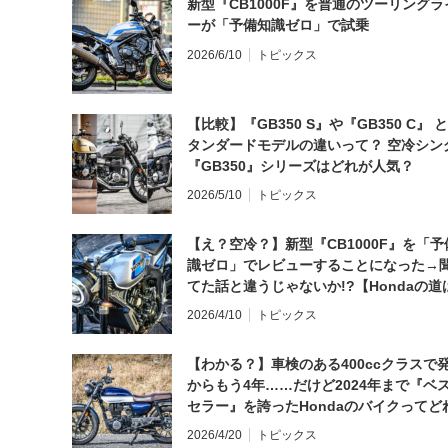
新型『CB1000F』を普通のツーリングラ
ーが「予備知識ゼロ」で試乗
2026/6/10
トピックス
【比較】『GB350 S』や『GB350 C』 
タンダードモデルの違いって？ 空冷シン
『GB350』シリーズはどれが人気？
2026/5/10
トピックス
【え？空冷？】新型『CB1000F』を「予
識ゼロ」でレビューすることになった→
てた話と違うじゃないか!?【Hondaの道
日にしてならず／CB1000F ①第一印象 
2026/4/10
トピックス
【わかる？】車検のある400ccクラスで
からもう4年……だけど2024年まで『ベ
セラー』を誇ったHondaのバイクってど
と思う？
2026/4/20
トピックス