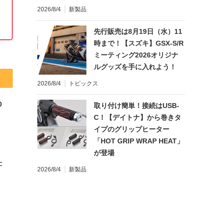
2026/8/4
新製品
先行販売は8月19日（水）11
時まで！【スズキ】GSX-S/R
ミーティング2026オリジナ
ルグッズを手に入れよう！
2026/8/4
トピックス
0
取り付け簡単！接続はUSB-
C！【デイトナ】から巻きタ
イプのグリップヒーター
「HOT GRIP WRAP HEAT」
が登場
仕
2026/8/4
新製品