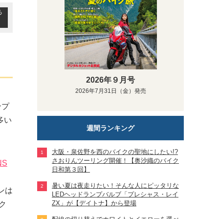
る
2026年９月号
2026年7月31日（金）発売
ンプ
多い
週間ランキング
大阪・泉佐野を西のバイクの聖地にしたい!?
さおりんツーリング開催！【奥沙織のバイク
NS
日和第３回】
暑い夏は夜走りたい！そんな人にピッタリな
ンは
LEDヘッドランプバルブ「プレシャス・レイ
ZX」が【デイトナ】から登場
ク