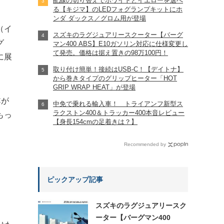
配線の切り替えでホワイトとイエローを選べ
る【キジマ】のLEDフォグランプキットにホ
ンダ ダックス／グロム用が登場
（イ
スズキのラグジュアリースクーター【バーグ
グ
マン400 ABS】E10ガソリン対応に仕様変更し
て発売。価格は据え置きの98万100円！
に展
取り付け簡単！接続はUSB-C！【デイトナ】
から巻きタイプのグリップヒーター「HOT
GRIP WRAP HEAT」が登場
Cが
中免で乗れる輸入車！ トライアンフ新型ス
ラクストン400＆トラッカー400本音レビュー
もっ
【身長154cmの足着きは？】
Recommended by
ピックアップ記事
スズキのラグジュアリースク
、
ーター【バーグマン400