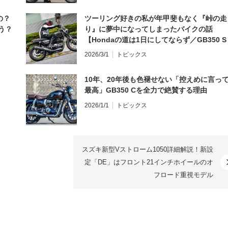
の？
ツーリング好きの私が年甲斐もなく『峠の走
う？
り』に夢中になってしまったバイクの話
【Hondaの道は1日にしてならず／GB350 S
インプレ・レビュー 前編】
2026/3/1
トピックス
10年、20年後も色褪せない「控えめに言っ
最高」GB350 Cを全力で絶賛する理由
2026/1/1
トピックス
スズキ新型Vストローム1050詳細解説！新設
定「DE」はフロント21インチホイールのオ
フロード重視モデル