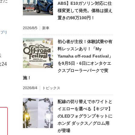
せた
ABS】E10ガソリン対応に仕
様変更して発売。価格は据え
置きの98万100円！
2026/8/5
新車
ンプリ
初心者が主役！体験試乗や有
料レッスンあり！「My
示
Yamaha off-road Festival」
を9月5日・6日にオンタケエ
24
クスプローラーパークで実
施！
2026/8/4
トピックス
配線の切り替えでホワイトと
イエローを選べる【キジマ】
のLEDフォグランプキットに
ホンダ ダックス／グロム用
が登場