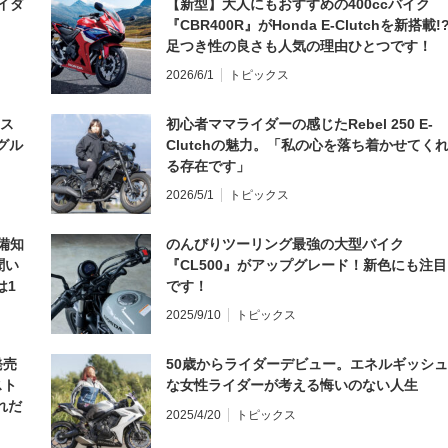
イダ
【新型】大人にもおすすめの400ccバイク
『CBR400R』がHonda E-Clutchを新搭載!
足つき性の良さも人気の理由ひとつです！
2026/6/1
トピックス
とス
初心者ママライダーの感じたRebel 250 E-
グル
Clutchの魅力。「私の心を落ち着かせてく
る存在です」
2026/5/1
トピックス
備知
のんびりツーリング最強の大型バイク
聞い
『CL500』がアップグレード！新色にも注目
は1
です！
編】
2025/9/10
トピックス
発売
50歳からライダーデビュー。エネルギッシュ
スト
な女性ライダーが考える悔いのない人生
れだ
2025/4/20
トピックス