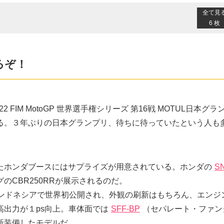
全て見
6 枚
るぞ！
FIM MotoGP 世界選手権シリーズ 第16戦 MOTUL日本グラ
る。３年ぶりの日本グランプリ、待ちに待っていたという人も
たホンダブースにはサプライズが用意されている。ホンダの
S
CBR250RRが展示されるのだ。
インドネシアで世界初公開され、外観の刷新はもちろん、エンジ
出力が１ps向上。車体面では
SFF-BP
（セパレート・ファン
新装備したモデルだ。