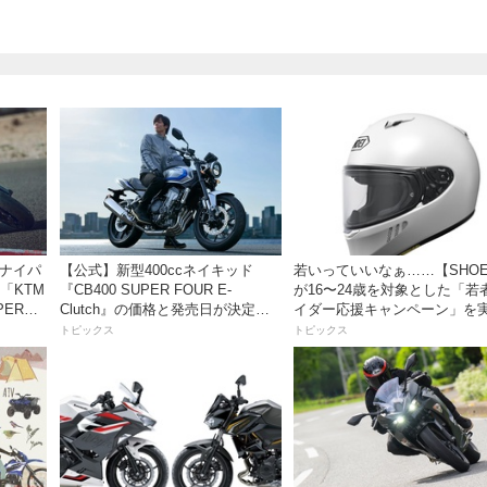
スナイパ
【公式】新型400ccネイキッド
若いっていいなぁ……【SHOE
「KTM
『CB400 SUPER FOUR E-
が16〜24歳を対象とした「若
PER
Clutch』の価格と発売日が決定！
イダー応援キャンペーン」を
ートキャン
シリーズ最高58馬力＆14kgもの軽
トピックス
トピックス
量化!? 完全に「旧CB400SF」を超
えた!?【Honda2026新車ニュー
ス】