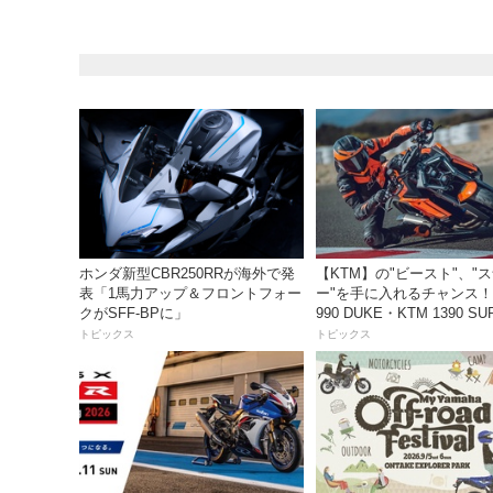
ホンダ新型CBR250RRが海外で発
【KTM】の"ビースト"、"
表「1馬力アップ＆フロントフォー
ー"を手に入れるチャンス！
クがSFF-BPに」
990 DUKE・KTM 1390 SU
DUKE R EVO 購入サポ
トピックス
トピックス
ペーン」