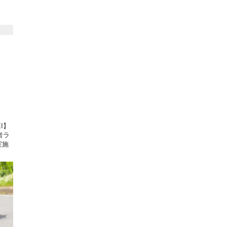
I】
者ラ
実施