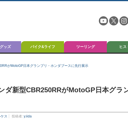
グッズ
バイク&ライフ
ツーリング
ヒス
0RRがMotoGP日本グランプリ・ホンダブースに先行展示
新型CBR250RRがMotoGP日本グラ
ルケス
投稿者:
y.iida