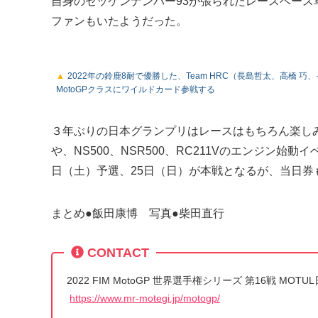
自身のゼッケンナンバー93が張られたレースベー
ファンもいたようだった。
2022年の鈴鹿8耐で優勝した、Team HRC（長島哲太、高橋 巧
MotoGPクラスにワイルドカード参戦する
３年ぶりの日本グランプリはレースはもちろん楽しみだ
や、NS500、NSR500、RC211Vのエンジン
日（土）予選、25日（日）が本戦となるが、当日
まとめ●飯田康博 写真●柴田直行
CONTACT
2022 FIM MotoGP 世界選手権シリーズ 第16戦 M
https://www.mr-motegi.jp/motogp/