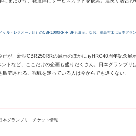
ス車にまたがり、報道陣にサービスカットを披露。運良く居合わ
、イケル・レクオーナ組）のCBR1000RR-R SPも展示。なお、長島哲太は日本グラ
が、新型CBR250RRの展示のほかにもHRC40周年記念展
始動イベントなど、ここだけの企画も盛りだくさん。日本グランプリは
券も販売される。観戦を迷っている人は今からでも遅くない。
OTUL日本グランプリ チケット情報