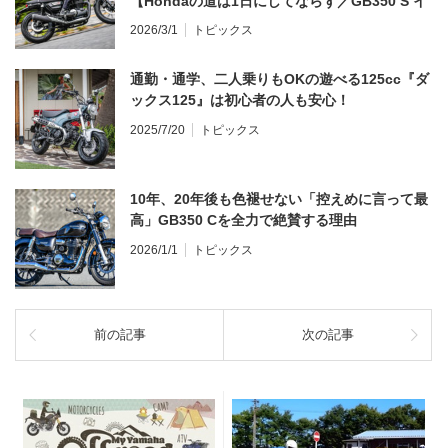
【Hondaの道は1日にしてならず／GB350 S イ
ンプレ・レビュー 前編】
2026/3/1
トピックス
通勤・通学、二人乗りもOKの遊べる125cc『ダ
ックス125』は初心者の人も安心！
2025/7/20
トピックス
10年、20年後も色褪せない「控えめに言って最
高」GB350 Cを全力で絶賛する理由
2026/1/1
トピックス
前の記事
次の記事