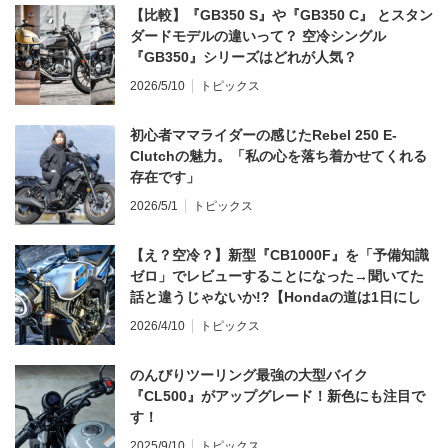
【比較】『GB350 S』や『GB350 C』 とスタン
ダードモデルの違いって？ 空冷シングル
『GB350』シリーズはどれが人気？
2026/5/10
トピックス
初心者ママライダーの感じたRebel 250 E-
Clutchの魅力。「私の心を落ち着かせてくれる
存在です」
2026/5/1
トピックス
【え？空冷？】新型『CB1000F』を「予備知識
ゼロ」でレビューすることになった→聞いてた
話と違うじゃないか!?【Hondaの道は1日にし
てならず／CB1000F ①第一印象 編】
2026/4/10
トピックス
のんびりツーリング最強の大型バイク
『CL500』がアップグレード！新色にも注目で
す！
2025/9/10
トピックス