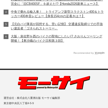
完全に「旧CB400SF」を超えた!?【Honda2026新車ニュース】
中免で乗れる輸入車！ トライアンフ新型スラクストン400＆トラ
ッカー400本音レビュー【身長154cmの足着きは？】
【元白バイ隊員が回想する、苦い記憶】 交通違反取締りでの手強
い違反者「ゴネられストーリー」
大阪・泉佐野を西のバイクの聖地にしたい!? さおりんツーリング
開催！【奥沙織のバイク日和第３回】
Recommended by
運営会社：株式会社八重洲出版 モーサイ編集部
東京都中央区八丁堀4-5-9