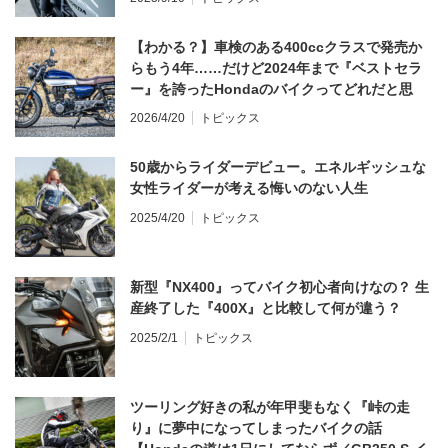
【わかる？】車検のある400ccクラスで発売か
らもう4年……だけど2024年まで『ベストセラ
ー』を誇ったHondaのバイクってどれだと思
う？
2026/4/20
トピックス
50歳からライダーデビュー。エネルギッシュな
女性ライダーが考える悔いのない人生
2025/4/20
トピックス
新型『NX400』ってバイク初心者向けなの？ 生
産終了した『400X』と比較して何が違う？
2025/2/1
トピックス
ツーリング好きの私が年甲斐もなく『峠の走
り』に夢中になってしまったバイクの話