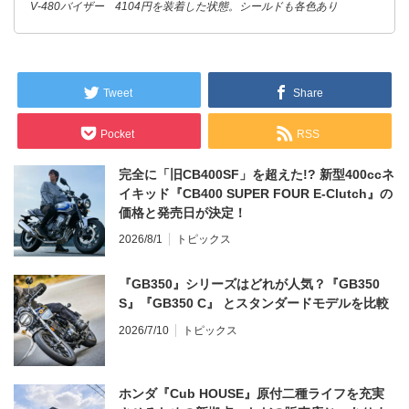
V-480バイザー 4104円を装着した状態。シールドも各色あり
Tweet
Share
Pocket
RSS
完全に「旧CB400SF」を超えた!? 新型400ccネ
イキッド『CB400 SUPER FOUR E-Clutch』の
価格と発売日が決定！
2026/8/1
トピックス
『GB350』シリーズはどれが人気？『GB350
S』『GB350 C』 とスタンダードモデルを比較
2026/7/10
トピックス
ホンダ『Cub HOUSE』原付二種ライフを充実