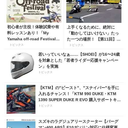
初心者が主役！体験試乗や有
上手くなるために、絶対に
料レッスンあり！「My
「動かしてはいけない」たっ
Yamaha off-road Festival」
た一つの場所！ 【第11回】現
を9月5日・6日にオンタケエ
役二輪教習指導員YouTuber
トピックス
トピックス
クスプローラーパークで実
ばくのライテク講座
若いっていいなぁ……【SHOEI】が16〜24歳
施！
を対象とした「若者ライダー応援キャンペー
ン」を実施
トピックス
【KTM】の"ビースト"、"スナイパー"を手に
入れるチャンス！「KTM 990 DUKE・KTM
1390 SUPER DUKE R EVO 購入サポートキャ
ンペーン」
トピックス
スズキのラグジュアリースクーター【バーグ
マン400 ABS】E10ガソリン対応に仕様変更