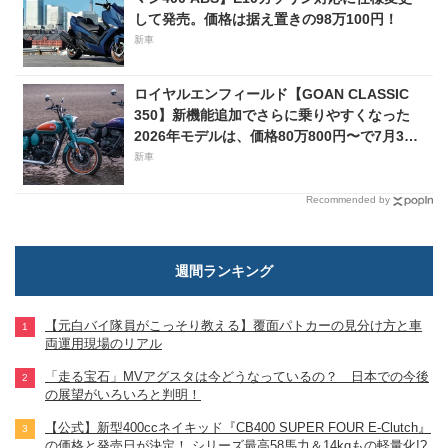
して発売。価格は据え置きの98万100円！
新車
ロイヤルエンフィールド【GOAN CLASSIC
350】新機能追加でさらに乗りやすくなった
2026年モデルは、価格80万800円〜で7月31
日発売！
新車
Recommended by
週間ランキング
【元白バイ隊員がこっそり教える】覆面パトカーの見分け方と車
両運用現場のリアル
「走る宝石」MVアグスタは今どうなっているの？ 日本での今後
の展望がいろいろと判明！
【公式】新型400ccネイキッド『CB400 SUPER FOUR E-Clutch』
の価格と発売日が決定！ シリーズ最高58馬力＆14kgもの軽量化!?