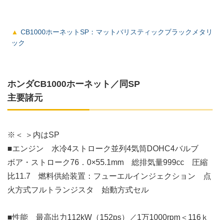
CB1000ホーネットSP：マットバリスティックブラックメタリ
ック
ホンダCB1000ホーネット／同SP
主要諸元
※＜ ＞内はSP
■エンジン 水冷4ストローク並列4気筒DOHC4バルブ
ボア・ストローク76．0×55.1mm 総排気量999cc 圧縮
比11.7 燃料供給装置：フューエルインジェクション 点
火方式フルトランジスタ 始動方式セル
■性能 最高出力112kW（152ps）／1万1000rpm＜116ｋ