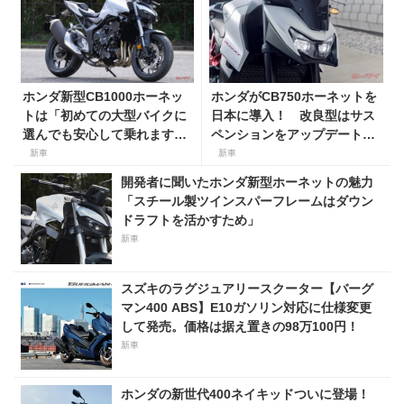
ホンダ新型CB1000ホーネッ
ホンダがCB750ホーネットを
トは「初めての大型バイクに
日本に導入！ 改良型はサス
選んでも安心して乗れます」
ペンションをアップデート。
開発者が明かす新型ホーネッ
価格は……【伊ミラノショー
新車
新車
トの意外な側面
速報】
開発者に聞いたホンダ新型ホーネットの魅力
「スチール製ツインスパーフレームはダウン
ドラフトを活かすため」
新車
スズキのラグジュアリースクーター【バーグ
マン400 ABS】E10ガソリン対応に仕様変更
して発売。価格は据え置きの98万100円！
新車
ホンダの新世代400ネイキッドついに登場！