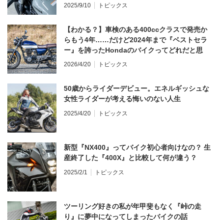
2025/9/10
トピックス
【わかる？】車検のある400ccクラスで発売か
らもう4年……だけど2024年まで『ベストセラ
ー』を誇ったHondaのバイクってどれだと思
う？
2026/4/20
トピックス
50歳からライダーデビュー。エネルギッシュな
女性ライダーが考える悔いのない人生
2025/4/20
トピックス
新型『NX400』ってバイク初心者向けなの？ 生
産終了した『400X』と比較して何が違う？
2025/2/1
トピックス
ツーリング好きの私が年甲斐もなく『峠の走
り』に夢中になってしまったバイクの話