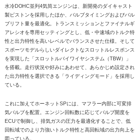
水冷DOHC並列4気筒エンジンは、新開発のダイキャスト
製ピストンを採用したほか、バルブタイミングおよびバル
ブリフト量を最適化。トランスミッションとファイナルギ
アレシオを専用セッティングとし、低・中速域のトルク特
性と出力特性を高いレベルでバランスさせた仕様。そして
スポーツモデルらしいダイレクトなスロットルレスポンス
を実現した「スロットルバイワイヤシステム（TBW）」
を搭載。走行状況や好みにあわせて、あらかじめ設定され
た出力特性を選択できる「ライディングモード」を採用し
ている。
これに加えてホーネットSPには、マフラー内部に可変排
気バルブを配置。エンジン回転数に応じてバルブ開度を
ECUで制御し、排気ガスの圧力を最適化することで、低
回転域でのより力強いトルク特性と高回転域の出力向上を
図っている。