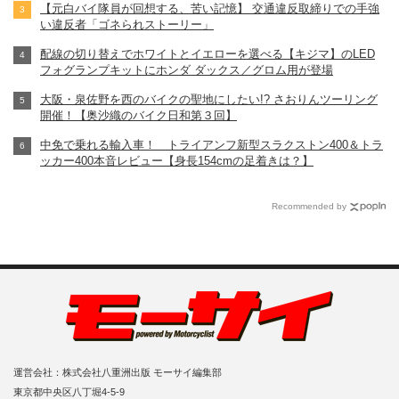
【元白バイ隊員が回想する、苦い記憶】 交通違反取締りでの手強
い違反者「ゴネられストーリー」
配線の切り替えでホワイトとイエローを選べる【キジマ】のLED
フォグランプキットにホンダ ダックス／グロム用が登場
大阪・泉佐野を西のバイクの聖地にしたい!? さおりんツーリング
開催！【奥沙織のバイク日和第３回】
中免で乗れる輸入車！ トライアンフ新型スラクストン400＆トラ
ッカー400本音レビュー【身長154cmの足着きは？】
Recommended by
運営会社：株式会社八重洲出版 モーサイ編集部
東京都中央区八丁堀4-5-9