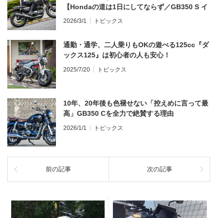
【Hondaの道は1日にしてならず／GB350 S イ
ンプレ・レビュー 前編】
2026/3/1
トピックス
通勤・通学、二人乗りもOKの遊べる125cc『ダ
ックス125』は初心者の人も安心！
2025/7/20
トピックス
10年、20年後も色褪せない「控えめに言って最
高」GB350 Cを全力で絶賛する理由
2026/1/1
トピックス
前の記事
次の記事