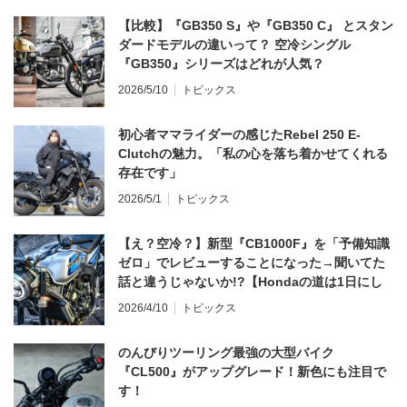
【比較】『GB350 S』や『GB350 C』 とスタン
ダードモデルの違いって？ 空冷シングル
『GB350』シリーズはどれが人気？
2026/5/10
トピックス
初心者ママライダーの感じたRebel 250 E-
Clutchの魅力。「私の心を落ち着かせてくれる
存在です」
2026/5/1
トピックス
【え？空冷？】新型『CB1000F』を「予備知識
ゼロ」でレビューすることになった→聞いてた
話と違うじゃないか!?【Hondaの道は1日にし
てならず／CB1000F ①第一印象 編】
2026/4/10
トピックス
のんびりツーリング最強の大型バイク
『CL500』がアップグレード！新色にも注目で
す！