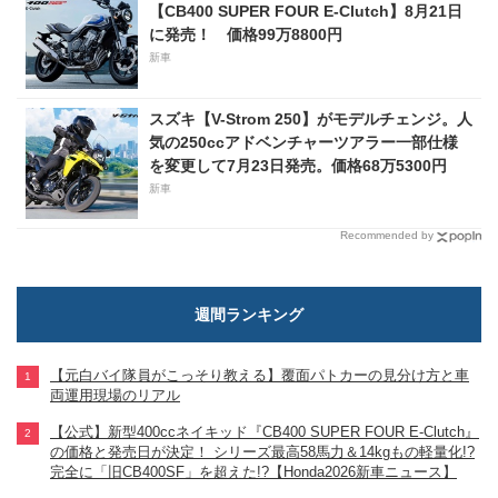
【CB400 SUPER FOUR E-Clutch】8月21日
に発売！ 価格99万8800円
新車
スズキ【V-Strom 250】がモデルチェンジ。人
気の250ccアドベンチャーツアラー一部仕様
を変更して7月23日発売。価格68万5300円
新車
Recommended by
週間ランキング
【元白バイ隊員がこっそり教える】覆面パトカーの見分け方と車
両運用現場のリアル
【公式】新型400ccネイキッド『CB400 SUPER FOUR E-Clutch』
の価格と発売日が決定！ シリーズ最高58馬力＆14kgもの軽量化!?
完全に「旧CB400SF」を超えた!?【Honda2026新車ニュース】