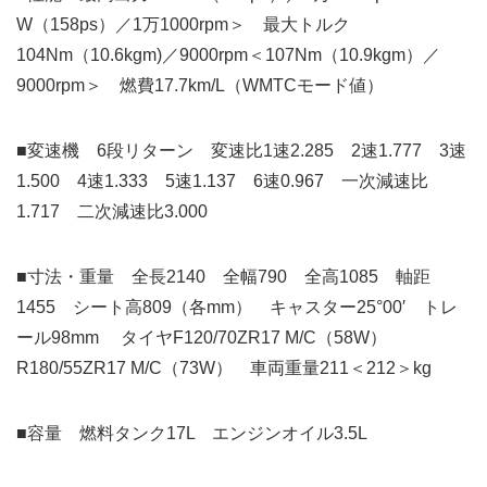
W（158ps）／1万1000rpm＞ 最大トルク
104Nm（10.6kgm)／9000rpm＜107Nm（10.9kgm）／
9000rpm＞ 燃費17.7km/L（WMTCモード値）
■変速機 6段リターン 変速比1速2.285 2速1.777 3速
1.500 4速1.333 5速1.137 6速0.967 一次減速比
1.717 二次減速比3.000
■寸法・重量 全長2140 全幅790 全高1085 軸距
1455 シート高809（各mm） キャスター25°00′ トレ
ール98mm タイヤF120/70ZR17 M/C（58W）
R180/55ZR17 M/C（73W） 車両重量211＜212＞kg
■容量 燃料タンク17L エンジンオイル3.5L