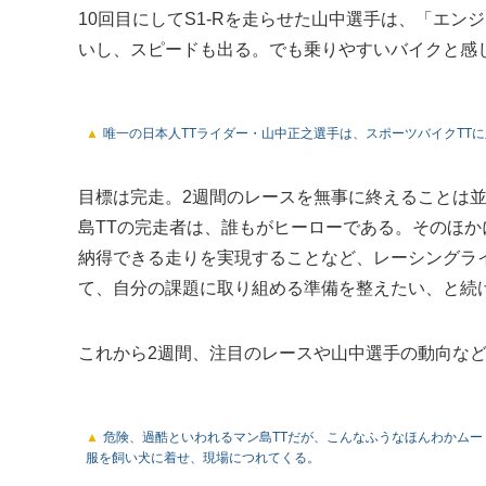
10回目にしてS1-Rを走らせた山中選手は、「エ
いし、スピードも出る。でも乗りやすいバイクと感
唯一の日本人TTライダー・山中正之選手は、スポーツバイクTTに
目標は完走。2週間のレースを無事に終えることは
島TTの完走者は、誰もがヒーローである。そのほ
納得できる走りを実現することなど、レーシングライ
て、自分の課題に取り組める準備を整えたい、と続
これから2週間、注目のレースや山中選手の動向な
危険、過酷といわれるマン島TTだが、こんなふうなほんわかム
服を飼い犬に着せ、現場につれてくる。