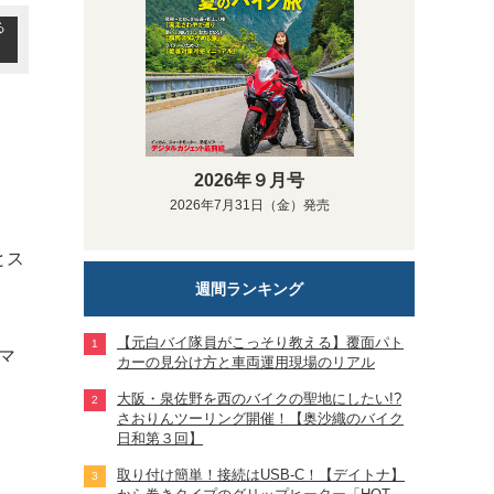
る
2026年９月号
2026年7月31日（金）発売
とス
週間ランキング
【元白バイ隊員がこっそり教える】覆面パト
「マ
カーの見分け方と車両運用現場のリアル
大阪・泉佐野を西のバイクの聖地にしたい!?
さおりんツーリング開催！【奥沙織のバイク
日和第３回】
取り付け簡単！接続はUSB-C！【デイトナ】