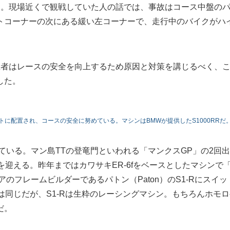
う。現場近くで観戦していた人の話では、事故はコース中盤の
トコーナーの次にある緩い左コーナーで、走行中のバイクがハ
催者はレースの安全を向上するため原因と対策を講じるべく、
した。
に配置され、コースの安全に努めている。マシンはBMWが提供したS1000RRだ
ている。マン島TTの登竜門といわれる「マンクスGP」の2回
を迎える。昨年まではカワサキER-6fをベースとしたマシンで
のフレームビルダーであるパトン（Paton）のS1-Rにスイッ
クは同じだが、S1-Rは生粋のレーシングマシン。もちろんホモ
だ。