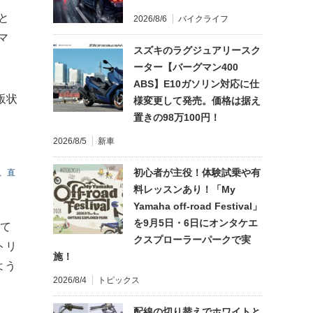
と
2026/8/6
バイクライフ
マ
スズキのラグジュアリースク
ーター【バーグマン400
ABS】E10ガソリン対応に仕
販状
様変更して発売。価格は据え
置きの98万100円！
2026/8/5
新車
初心者が主役！体験試乗や有
、直
料レッスンあり！「My
Yamaha off-road Festival」
を9月5日・6日にオンタケエ
って
クスプローラーパークで実
トリ
施！
よう
2026/8/4
トピックス
配線の切り替えでホワイトと