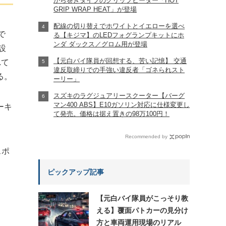
から巻きタイプのグリップヒーター「HOT
GRIP WRAP HEAT」が登場
配線の切り替えでホワイトとイエローを選べ
で
る【キジマ】のLEDフォグランプキットにホ
ンダ ダックス／グロム用が登場
設
【元白バイ隊員が回想する、苦い記憶】 交通
れて
違反取締りでの手強い違反者「ゴネられスト
る。
ーリー」
スズキのラグジュアリースクーター【バーグ
マン400 ABS】E10ガソリン対応に仕様変更し
ーキ
て発売。価格は据え置きの98万100円！
Recommended by
スポ
ピックアップ記事
【元白バイ隊員がこっそり教
える】覆面パトカーの見分け
方と車両運用現場のリアル