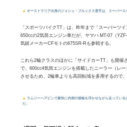
オーストラリア出身のジョシュ・ブルックス選手は、スーパースポーツ
「スポーツバイクTT」は、昨年まで「スーパーツイ
650ccの2気筒エンジン車だが、ヤマハ MT-07（YZ
気鋭メーカーCFモトの675SR-Rも参戦する。
これら2輪クラスのほかに「サイドカーTT」も開催
で、600cc4気筒エンジンを搭載したニーラー（
させるため、2輪車よりも高回転域を多用するので
ラムジーヘアピンで豪快に内側の後輪を浮かせながら走っている
だ。