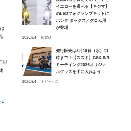
イエローを選べる【キジマ】
のLEDフォグランプキットに
ホンダ ダックス／グロム用
が登場
ンは
進
2026/8/4
新製品
先行販売は8月19日（水）11
時まで！【スズキ】GSX-S/R
可能
ミーティング2026オリジナ
速
ルグッズを手に入れよう！
2026/8/4
トピックス
ンビ