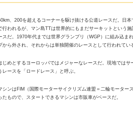
60km、200を超えるコーナーを駆け抜ける公道レースだ。日本
で行われるが、マン島TTは世界的にもまだサーキットという施
スだ。1970年代までは世界グランプリ（WGP）に組み込ま
プから外され、それからは単独開催のレースとして行われてい
はじめとするヨーロッパではメジャーなレースだ。現地ではサ
うレースを「ロードレース」と呼ぶ。
シンはFIM（国際モーターサイクリズム連盟＝二輪モーター
ったもので、スタートできるマシンは市販車がベースだ。