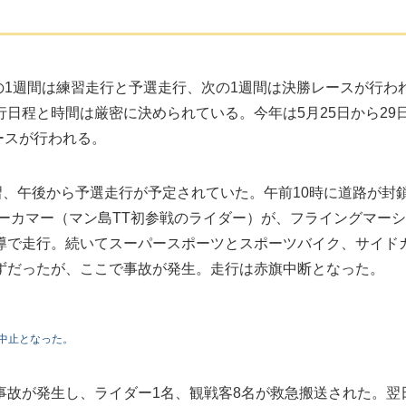
の1週間は練習走行と予選走行、次の1週間は決勝レースが行わ
日程と時間は厳密に決められている。今年は5月25日から29
ースが行われる。
習、午後から予選走行が予定されていた。午前10時に道路が封
ューカマー（マン島TT初参戦のライダー）が、フライングマー
導で走行。続いてスーパースポーツとスポーツバイク、サイド
ずだったが、ここで事故が発生。走行は赤旗中断となった。
中止となった。
事故が発生し、ライダー1名、観戦客8名が救急搬送された。翌