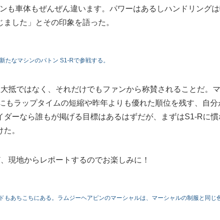
ンジンも車体もぜんぜん違います。パワーはあるしハンドリングは
じました」とその印象を語った。
新たなマシンのパトン S1-Rで参戦する。
並大抵ではなく、それだけでもファンから称賛されることだ。
かにもラップタイムの短縮や昨年よりも優れた順位を残す、自分
ダーなら誰もが掲げる目標はあるはずだが、まずはS1-Rに慣
けた。
ど、現地からレポートするのでお楽しみに！
ードもあちこちにある。ラムジーヘアピンのマーシャルは、マーシャルの制服と同じ