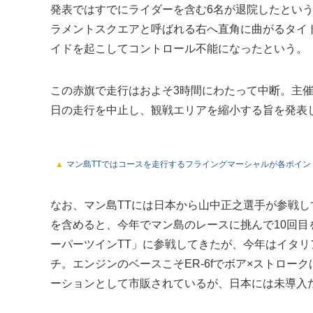
発表ではすでにライダーを含む6名が退院したとい
ラメントスクエアと呼ばれる右へ直角に曲がるタイ
イドを起こしてコントロール不能になったという。
この赤旗で走行はおよそ3時間にわたって中断。主
日の走行を中止し、観戦エリアを縮小する旨を発表
マン島TTではコースを走行するフライングマーシャルが各ポイント
なお、マン島TTには日本から山中正之選手が参戦し
を含めると、今年でマン島のレースに挑んで10回目
ーパーツインTT」に参戦してきたが、今年はイタリア
チ。エンジンのベースこそER-6fでボア×ストロー
ーションとして市販されているが、日本には未導入