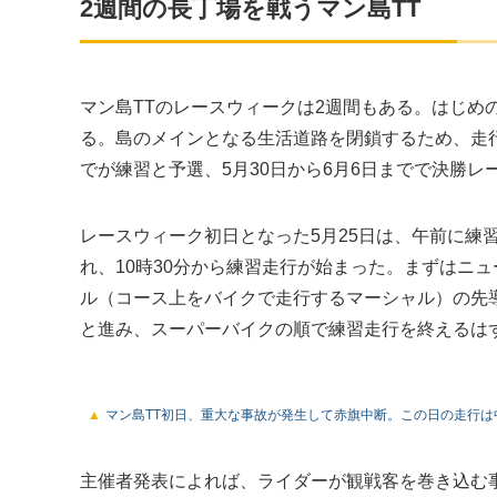
2週間の長丁場を戦うマン島TT
マン島TTのレースウィークは2週間もある。はじめ
る。島のメインとなる生活道路を閉鎖するため、走行
でが練習と予選、5月30日から6月6日までで決勝レ
レースウィーク初日となった5月25日は、午前に練
れ、10時30分から練習走行が始まった。まずはニ
ル（コース上をバイクで走行するマーシャル）の先
と進み、スーパーバイクの順で練習走行を終えるは
マン島TT初日、重大な事故が発生して赤旗中断。この日の走行は
主催者発表によれば、ライダーが観戦客を巻き込む