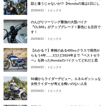
話と違うじゃないか!?【Hondaの道は1日にし
てならず／CB1000F ①第一印象 編】
2026/4/10
トピックス
のんびりツーリング最強の大型バイク
『CL500』がアップグレード！新色にも注目で
す！
2025/9/10
トピックス
【わかる？】車検のある400ccクラスで発売か
らもう4年……だけど2024年まで『ベストセラ
ー』を誇ったHondaのバイクってどれだと思
う？
2026/4/20
トピックス
50歳からライダーデビュー。エネルギッシュな
女性ライダーが考える悔いのない人生
2025/4/20
トピックス