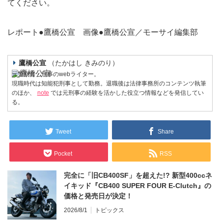
てください。
レポート●鷹橋公宣 画像●鷹橋公宣／モーサイ編集部
鷹橋公宣
たかはし きみのり
元警察官・刑事のwebライター。
現職時代は知能犯刑事として勤務。退職後は法律事務所のコンテンツ執筆
のほか、
note
では元刑事の経験を活かした役立つ情報などを発信してい
る。
Tweet
Share
Pocket
RSS
完全に「旧CB400SF」を超えた!? 新型400ccネ
イキッド『CB400 SUPER FOUR E-Clutch』の
価格と発売日が決定！
2026/8/1
トピックス