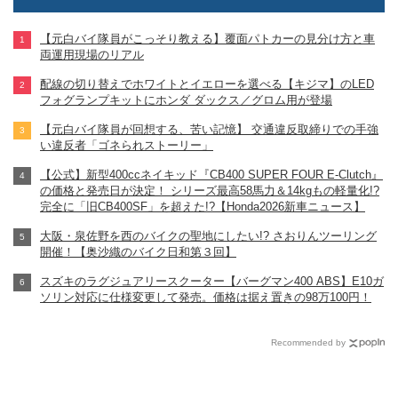
【元白バイ隊員がこっそり教える】覆面パトカーの見分け方と車
両運用現場のリアル
配線の切り替えでホワイトとイエローを選べる【キジマ】のLED
フォグランプキットにホンダ ダックス／グロム用が登場
【元白バイ隊員が回想する、苦い記憶】 交通違反取締りでの手強
い違反者「ゴネられストーリー」
【公式】新型400ccネイキッド『CB400 SUPER FOUR E-Clutch』
の価格と発売日が決定！ シリーズ最高58馬力＆14kgもの軽量化!?
完全に「旧CB400SF」を超えた!?【Honda2026新車ニュース】
大阪・泉佐野を西のバイクの聖地にしたい!? さおりんツーリング
開催！【奥沙織のバイク日和第３回】
スズキのラグジュアリースクーター【バーグマン400 ABS】E10ガ
ソリン対応に仕様変更して発売。価格は据え置きの98万100円！
Recommended by