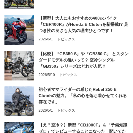
【新型】大人にもおすすめの400ccバイク
『CBR400R』がHonda E-Clutchを新搭載!? 足
つき性の良さも人気の理由ひとつです！
2026/6/1
トピックス
【比較】『GB350 S』や『GB350 C』 とスタン
ダードモデルの違いって？ 空冷シングル
『GB350』シリーズはどれが人気？
2026/5/10
トピックス
初心者ママライダーの感じたRebel 250 E-
Clutchの魅力。「私の心を落ち着かせてくれる
存在です」
2026/5/1
トピックス
【え？空冷？】新型『CB1000F』を「予備知識
ゼロ」でレビューすることになった→聞いてた