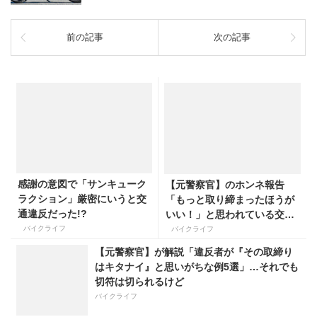
前の記事
次の記事
感謝の意図で「サンキューク
【元警察官】のホンネ報告
ラクション」厳密にいうと交
「もっと取り締まったほうが
通違反だった!?
いい！」と思われている交通
違反5選 警察ガンバレ!?
バイクライフ
バイクライフ
【元警察官】が解説「違反者が『その取締り
はキタナイ』と思いがちな例5選」…それでも
切符は切られるけど
バイクライフ