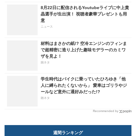
8月22日に配信されるYoutubeライブに中上貴
晶選手が生出演！ 視聴者豪華プレゼントも用
意
ニュース
材料はまさかの紙!? 空冷エンジンのフィンま
で超精密に造り上げた趣味モデラーのカミワ
ザを見よ！
雑ネタ
学生時代はバイクに乗っていたひろゆき「他
人に縛られたくないから」 愛車はゴリラやジ
ールなど意外に通好みだった!?
雑ネタ
Recommended by
週間ランキング