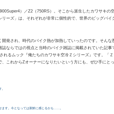
0Super4）／Z2（750RS）。そこから派生したカワサキの
Ｚシリーズ」は、それぞれが非常に個性的で、世界のビッグバイ
く開発され、時代のバイク熱が加熱していったのです。そんな
雑誌ならではの視点と当時のバイク雑誌に掲載されていた記事
発売されるムック『俺たちのカワサキ空冷Ｚシリーズ』です。「Ｚ
で、これからZオーナーになりたいという方にも、ぜひ手にと
す。
せます。今となっては新鮮に感じるかも……。