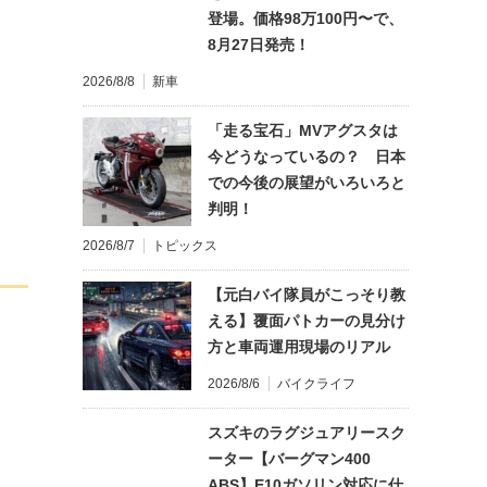
登場。価格98万100円〜で、
8月27日発売！
2026/8/8
新車
「走る宝石」MVアグスタは
今どうなっているの？ 日本
での今後の展望がいろいろと
判明！
2026/8/7
トピックス
【元白バイ隊員がこっそり教
える】覆面パトカーの見分け
方と車両運用現場のリアル
2026/8/6
バイクライフ
スズキのラグジュアリースク
ーター【バーグマン400
ABS】E10ガソリン対応に仕