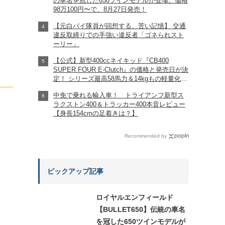
の車名を冠した650ツインモデルが登場。価格
98万100円〜で、8月27日発売！
【元白バイ隊員が回想する、苦い記憶】 交通
違反取締りでの手強い違反者「ゴネられスト
ーリー」
【公式】新型400ccネイキッド『CB400
SUPER FOUR E-Clutch』の価格と発売日が決
定！ シリーズ最高58馬力＆14kgもの軽量化!?
完全に「旧CB400SF」を超えた!?
中免で乗れる輸入車！ トライアンフ新型ス
【Honda2026新車ニュース】
ラクストン400＆トラッカー400本音レビュー
【身長154cmの足着きは？】
Recommended by
ピックアップ記事
ロイヤルエンフィールド
【BULLET650】伝統の車名
を冠した650ツインモデルが