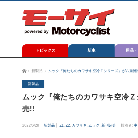
トピックス
新車
用品・
ホーム
新製品
ムック『俺たちのカワサキ空冷Ｚシリーズ』が八重洲出版
新製品
ムック『俺たちのカワサキ空冷Ｚ
売!!
2022/6/28
新製品
Z1
,
Z2
,
カワサキ
,
ムック
,
新刊紹介
投稿者:
中