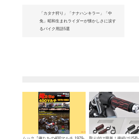
「カタナ狩り」「ナナハンキラー」「中
免」昭和生まれライダーが懐かしさに涙す
るバイク用語5選
ムック『俺たちの400マルチ 1979-
取り付け簡単！接続はUSB-