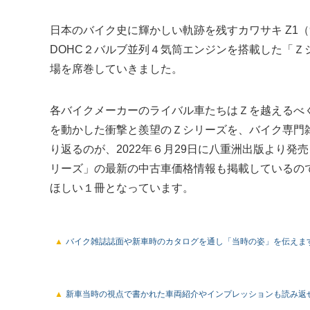
日本のバイク史に輝かしい軌跡を残すカワサキ Z1（90
DOHC２バルブ並列４気筒エンジンを搭載した「
場を席巻していきました。
各バイクメーカーのライバル車たちはＺを越えるべ
を動かした衝撃と羨望のＺシリーズを、バイク専門
り返るのが、2022年６月29日に八重洲出版より
リーズ」の最新の中古車価格情報も掲載しているの
ほしい１冊となっています。
バイク雑誌誌面や新車時のカタログを通し「当時の姿」を伝えま
新車当時の視点で書かれた車両紹介やインプレッションも読み返