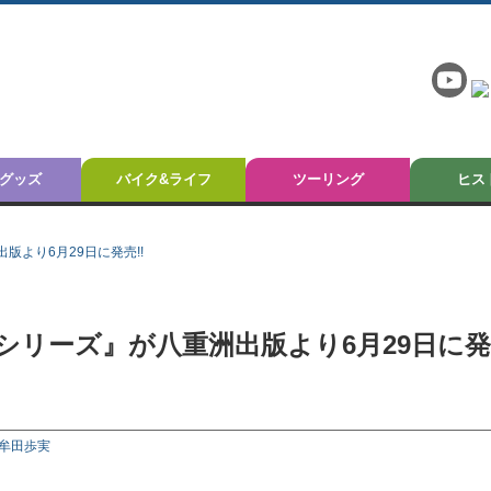
グッズ
バイク&ライフ
ツーリング
ヒス
より6月29日に発売!!
シリーズ』が八重洲出版より6月29日に発
牟田歩実