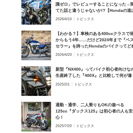
識ゼロ」でレビューすることになった→
てた話と違うじゃないか!?【Hondaの道
日にしてならず／CB1000F ①第一印象 
2026/4/10
トピックス
【わかる？】車検のある400ccクラスで
からもう4年……だけど2024年まで『ベ
セラー』を誇ったHondaのバイクってど
と思う？
2026/4/20
トピックス
新型『NX400』ってバイク初心者向けな
生産終了した『400X』と比較して何が違
2025/2/1
トピックス
通勤・通学、二人乗りもOKの遊べる
125cc『ダックス125』は初心者の人も安
心！
2025/7/20
トピックス