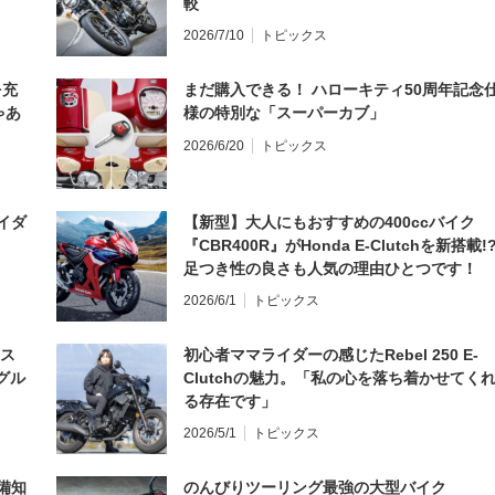
較
2026/7/10
トピックス
を充
まだ購入できる！ ハローキティ50周年記念
ゃあ
様の特別な「スーパーカブ」
2026/6/20
トピックス
イダ
【新型】大人にもおすすめの400ccバイク
『CBR400R』がHonda E-Clutchを新搭載!
足つき性の良さも人気の理由ひとつです！
2026/6/1
トピックス
とス
初心者ママライダーの感じたRebel 250 E-
グル
Clutchの魅力。「私の心を落ち着かせてく
る存在です」
2026/5/1
トピックス
備知
のんびりツーリング最強の大型バイク