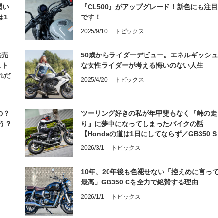
聞い
『CL500』がアップグレード！新色にも注目
は1
です！
編】
2025/9/10
トピックス
発売
50歳からライダーデビュー。エネルギッシュ
スト
な女性ライダーが考える悔いのない人生
れだ
2025/4/20
トピックス
の？
ツーリング好きの私が年甲斐もなく『峠の走
う？
り』に夢中になってしまったバイクの話
【Hondaの道は1日にしてならず／GB350 S
インプレ・レビュー 前編】
2026/3/1
トピックス
10年、20年後も色褪せない「控えめに言っ
最高」GB350 Cを全力で絶賛する理由
2026/1/1
トピックス