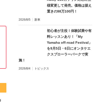
様変更して発売。価格は据え
置きの98万100円！
2026/8/5
新車
初心者が主役！体験試乗や有
料レッスンあり！「My
Yamaha off-road Festival」
を9月5日・6日にオンタケエ
クスプローラーパークで実
施！
2026/8/4
トピックス
0