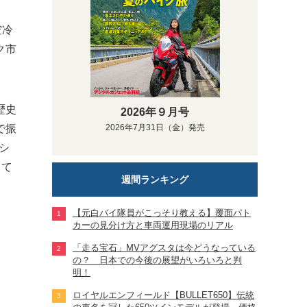
空冷
ク市
歴史
2026年９月号
で振
2026年7月31日（金）発売
シ
って
週間ランキング
【元白バイ隊員がこっそり教える】覆面パト
カーの見分け方と車両運用現場のリアル
「走る宝石」MVアグスタは今どうなっている
の？ 日本での今後の展望がいろいろと判
明！
ロイヤルエンフィールド【BULLET650】伝統