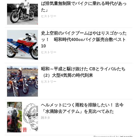
ば排気量無制限でバイクに乗れる時代があっ
た」
ヒストリー
史上空前のバイクブームはやはりスゴかった
ッ！ 昭和時代400ccバイク販売台数ベスト
10
ヒストリー
昭和～平成と駆け抜けた CBとライバルたち
（2）大型4気筒の時代到来
ヒストリー
ヘルメットにつく雨粒を排除したい！ 古今
「水滴除去アイテム」を見比べてみた
雑ネタ
Recommended by