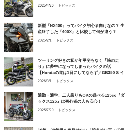
2025/4/20
トピックス
新型『NX400』ってバイク初心者向けなの？ 生
産終了した『400X』と比較して何が違う？
2025/2/1
トピックス
ツーリング好きの私が年甲斐もなく『峠の走
り』に夢中になってしまったバイクの話
【Hondaの道は1日にしてならず／GB350 S イ
ンプレ・レビュー 前編】
2026/3/1
トピックス
通勤・通学、二人乗りもOKの遊べる125cc『ダ
ックス125』は初心者の人も安心！
2025/7/20
トピックス
10年、20年後も色褪せない「控えめに言って最