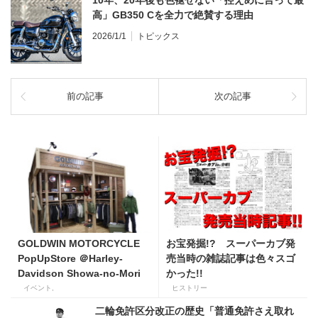
高」GB350 Cを全力で絶賛する理由
2026/1/1
トピックス
前の記事
次の記事
GOLDWIN MOTORCYCLE
お宝発掘!? スーパーカブ発
PopUpStore ＠Harley-
売当時の雑誌記事は色々スゴ
Davidson Showa-no-Mori
かった!!
イベント,
ヒストリー
二輪免許区分改正の歴史「普通免許さえ取れ