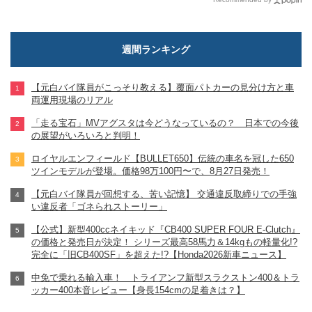
週間ランキング
【元白バイ隊員がこっそり教える】覆面パトカーの見分け方と車
両運用現場のリアル
「走る宝石」MVアグスタは今どうなっているの？ 日本での今後
の展望がいろいろと判明！
ロイヤルエンフィールド【BULLET650】伝統の車名を冠した650
ツインモデルが登場。価格98万100円〜で、8月27日発売！
【元白バイ隊員が回想する、苦い記憶】 交通違反取締りでの手強
い違反者「ゴネられストーリー」
【公式】新型400ccネイキッド『CB400 SUPER FOUR E-Clutch』
の価格と発売日が決定！ シリーズ最高58馬力＆14kgもの軽量化!?
完全に「旧CB400SF」を超えた!?【Honda2026新車ニュース】
中免で乗れる輸入車！ トライアンフ新型スラクストン400＆トラ
ッカー400本音レビュー【身長154cmの足着きは？】