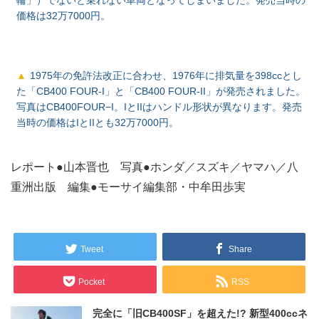
輪」）でないと乗れない車両となってしまいました。発売当時の
価格は32万7000円。
1975年の免許法改正に合わせ、1976年に排気量を398ccとし
た「CB400 FOUR-I」と「CB400 FOUR-II」が発売されました。
写真はCB400FOUR−I。IとIIはハンドル形状が異なります。発売
当時の価格はIとIIとも32万7000円。
レポート●山本晋也 写真●ホンダ／スズキ／ヤマハ／八
重洲出版 編集●モーサイ編集部・中牟田歩実
Tweet
Share
Pocket
RSS
完全に「旧CB400SF」を超えた!? 新型400ccネ