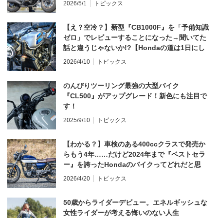
2026/5/1
トピックス
【え？空冷？】新型『CB1000F』を「予備知識
ゼロ」でレビューすることになった→聞いてた
話と違うじゃないか!?【Hondaの道は1日にし
てならず／CB1000F ①第一印象 編】
2026/4/10
トピックス
のんびりツーリング最強の大型バイク
『CL500』がアップグレード！新色にも注目で
す！
2025/9/10
トピックス
【わかる？】車検のある400ccクラスで発売か
らもう4年……だけど2024年まで『ベストセラ
ー』を誇ったHondaのバイクってどれだと思
う？
2026/4/20
トピックス
50歳からライダーデビュー。エネルギッシュな
女性ライダーが考える悔いのない人生