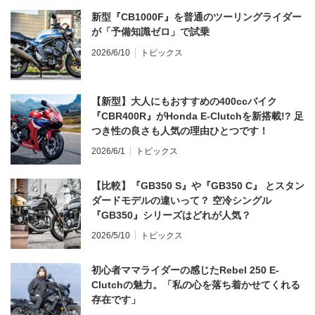
新型『CB1000F』を普通のツーリングライダー
が「予備知識ゼロ」で試乗
2026/6/10
トピックス
【新型】大人にもおすすめの400ccバイク
『CBR400R』がHonda E-Clutchを新搭載!? 足
つき性の良さも人気の理由ひとつです！
2026/6/1
トピックス
【比較】『GB350 S』や『GB350 C』 とスタン
ダードモデルの違いって？ 空冷シングル
『GB350』シリーズはどれが人気？
2026/5/10
トピックス
初心者ママライダーの感じたRebel 250 E-
Clutchの魅力。「私の心を落ち着かせてくれる
存在です」