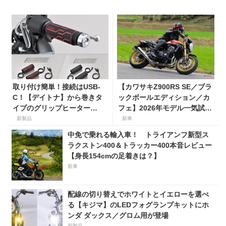
取り付け簡単！接続はUSB-
【カワサキZ900RS SE／ブラ
C！【デイトナ】から巻きタ
ックボールエディション／カ
イプのグリップヒーター
フェ】2026年モデル一気試
「HOT GRIP WRAP HEAT」
乗。人気の国産ネオレトロモ
新製品
新車
が登場
デルが扱いやすく上質に進
中免で乗れる輸入車！ トライアンフ新型ス
化！
ラクストン400＆トラッカー400本音レビュー
【身長154cmの足着きは？】
新車
配線の切り替えでホワイトとイエローを選べ
る【キジマ】のLEDフォグランプキットにホ
ンダ ダックス／グロム用が登場
新製品