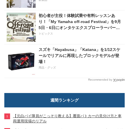
初心者が主役！体験試乗や有料レッスンあ
り！「My Yamaha off-road Festival」を9月
5日・6日にオンタケエクスプローラーパーク
で実施！
トピックス
スズキ「Hayabusa」「Katana」を1/12スケ
ールでリアルに再現したブロックモデルが登
場！
用品・グッズ
Recommended by
週間ランキング
【元白バイ隊員がこっそり教える】覆面パトカーの見分け方と車
両運用現場のリアル