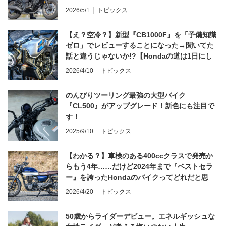
2026/5/1
トピックス
【え？空冷？】新型『CB1000F』を「予備知識
ゼロ」でレビューすることになった→聞いてた
話と違うじゃないか!?【Hondaの道は1日にし
てならず／CB1000F ①第一印象 編】
2026/4/10
トピックス
のんびりツーリング最強の大型バイク
『CL500』がアップグレード！新色にも注目で
す！
2025/9/10
トピックス
【わかる？】車検のある400ccクラスで発売か
らもう4年……だけど2024年まで『ベストセラ
ー』を誇ったHondaのバイクってどれだと思
う？
2026/4/20
トピックス
50歳からライダーデビュー。エネルギッシュな