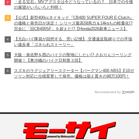
「走る宝石」MVアグスタは今どうなっているの？ 日本での今後
の展望がいろいろと判明！
【公式】新型400ccネイキッド『CB400 SUPER FOUR E-Clutch』
の価格と発売日が決定！ シリーズ最高58馬力＆14kgもの軽量化!?
完全に「旧CB400SF」を超えた!?【Honda2026新車ニュース】
【元白バイ隊員が回想する、苦い記憶】 交通違反取締りでの手強
い違反者「ゴネられストーリー」
大阪・泉佐野を西のバイクの聖地にしたい!? さおりんツーリング
開催！【奥沙織のバイク日和第３回】
スズキのラグジュアリースクーター【バーグマン400 ABS】E10ガ
ソリン対応に仕様変更して発売。価格は据え置きの98万100円！
Recommended by