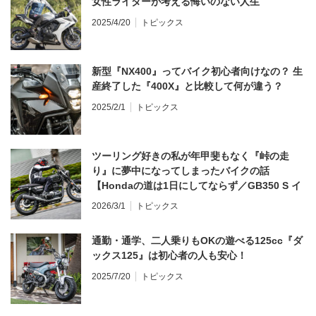
女性ライダーが考える悔いのない人生
2025/4/20
トピックス
新型『NX400』ってバイク初心者向けなの？ 生
産終了した『400X』と比較して何が違う？
2025/2/1
トピックス
ツーリング好きの私が年甲斐もなく『峠の走
り』に夢中になってしまったバイクの話
【Hondaの道は1日にしてならず／GB350 S イ
ンプレ・レビュー 前編】
2026/3/1
トピックス
通勤・通学、二人乗りもOKの遊べる125cc『ダ
ックス125』は初心者の人も安心！
2025/7/20
トピックス