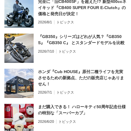
完全に「旧CB400SF」を超えた!? 新型400ccネ
イキッド『CB400 SUPER FOUR E-Clutch』の
価格と発売日が決定！
2026/8/1
トピックス
『GB350』シリーズはどれが人気？『GB350
S』『GB350 C』 とスタンダードモデルを比較
2026/7/10
トピックス
ホンダ『Cub HOUSE』原付二種ライフを充実
させるための新拠点、ただの販売店じゃありま
せん！
2026/7/1
トピックス
まだ購入できる！ ハローキティ50周年記念仕様
の特別な「スーパーカブ」
2026/6/20
トピックス