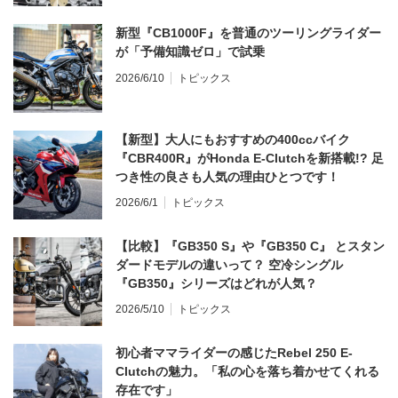
新型『CB1000F』を普通のツーリングライダー
が「予備知識ゼロ」で試乗
2026/6/10
トピックス
【新型】大人にもおすすめの400ccバイク
『CBR400R』がHonda E-Clutchを新搭載!? 足
つき性の良さも人気の理由ひとつです！
2026/6/1
トピックス
【比較】『GB350 S』や『GB350 C』 とスタン
ダードモデルの違いって？ 空冷シングル
『GB350』シリーズはどれが人気？
2026/5/10
トピックス
初心者ママライダーの感じたRebel 250 E-
Clutchの魅力。「私の心を落ち着かせてくれる
存在です」