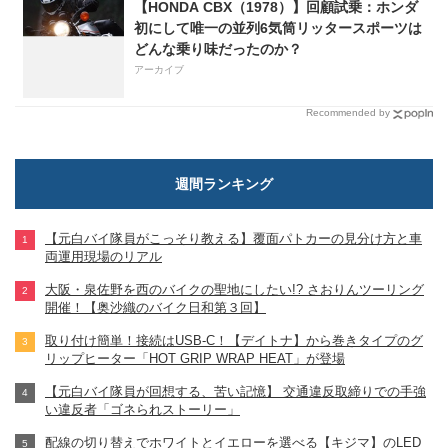
【HONDA CBX（1978）】回顧試乗：ホンダ
初にして唯一の並列6気筒リッタースポーツは
どんな乗り味だったのか？
アーカイブ
Recommended by
週間ランキング
【元白バイ隊員がこっそり教える】覆面パトカーの見分け方と車
両運用現場のリアル
大阪・泉佐野を西のバイクの聖地にしたい!? さおりんツーリング
開催！【奥沙織のバイク日和第３回】
取り付け簡単！接続はUSB-C！【デイトナ】から巻きタイプのグ
リップヒーター「HOT GRIP WRAP HEAT」が登場
【元白バイ隊員が回想する、苦い記憶】 交通違反取締りでの手強
い違反者「ゴネられストーリー」
配線の切り替えでホワイトとイエローを選べる【キジマ】のLED