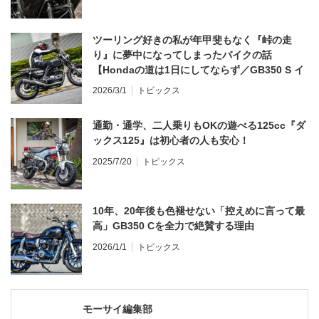
ツーリング好きの私が年甲斐もなく『峠の走
り』に夢中になってしまったバイクの話
【Hondaの道は1日にしてならず／GB350 S イ
ンプレ・レビュー 前編】
2026/3/1
トピックス
通勤・通学、二人乗りもOKの遊べる125cc『ダ
ックス125』は初心者の人も安心！
2025/7/20
トピックス
10年、20年後も色褪せない「控えめに言って最
高」GB350 Cを全力で絶賛する理由
2026/1/1
トピックス
モーサイ編集部