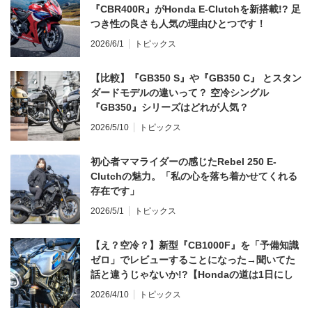
『CBR400R』がHonda E-Clutchを新搭載!? 足
つき性の良さも人気の理由ひとつです！
2026/6/1
トピックス
【比較】『GB350 S』や『GB350 C』 とスタン
ダードモデルの違いって？ 空冷シングル
『GB350』シリーズはどれが人気？
2026/5/10
トピックス
初心者ママライダーの感じたRebel 250 E-
Clutchの魅力。「私の心を落ち着かせてくれる
存在です」
2026/5/1
トピックス
【え？空冷？】新型『CB1000F』を「予備知識
ゼロ」でレビューすることになった→聞いてた
話と違うじゃないか!?【Hondaの道は1日にし
てならず／CB1000F ①第一印象 編】
2026/4/10
トピックス