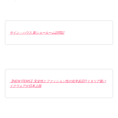
サイン・ハウス 新ショールーム訪問記
【NEW ITEMS】安全性とファッション性の化学反応!?イタリア製バ
イクウェアが日本上陸