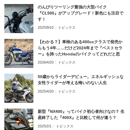
のんびりツーリング最強の大型バイク
『CL500』がアップグレード！新色にも注目で
す！
2025/9/10
トピックス
【わかる？】車検のある400ccクラスで発売か
らもう4年……だけど2024年まで『ベストセラ
ー』を誇ったHondaのバイクってどれだと思
う？
2026/4/20
トピックス
50歳からライダーデビュー。エネルギッシュな
女性ライダーが考える悔いのない人生
2025/4/20
トピックス
新型『NX400』ってバイク初心者向けなの？ 生
産終了した『400X』と比較して何が違う？
2025/2/1
トピックス