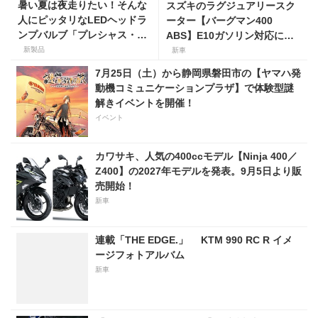
暑い夏は夜走りたい！そんな
スズキのラグジュアリースク
人にピッタリなLEDヘッドラ
ーター【バーグマン400
ンプバルブ「プレシャス・レ
ABS】E10ガソリン対応に仕
イ ZX」が【デイトナ】から
様変更して発売。価格は据え
新製品
新車
登場
置きの98万100円！
7月25日（土）から静岡県磐田市の【ヤマハ発
動機コミュニケーションプラザ】で体験型謎
解きイベントを開催！
イベント
カワサキ、人気の400ccモデル【Ninja 400／
Z400】の2027年モデルを発表。9月5日より販
売開始！
新車
連載「THE EDGE.」 KTM 990 RC R イメ
ージフォトアルバム
新車