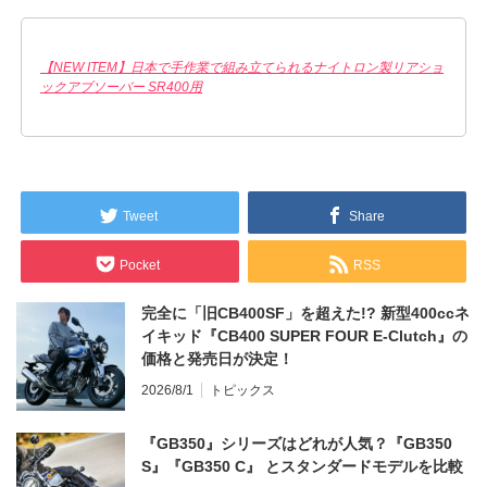
【NEW ITEM】日本で手作業で組み立てられるナイトロン製リアショ
ックアブソーバー SR400用
Tweet
Share
Pocket
RSS
完全に「旧CB400SF」を超えた!? 新型400ccネ
イキッド『CB400 SUPER FOUR E-Clutch』の
価格と発売日が決定！
2026/8/1
トピックス
『GB350』シリーズはどれが人気？『GB350
S』『GB350 C』 とスタンダードモデルを比較