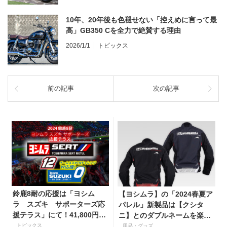
10年、20年後も色褪せない「控えめに言って最
高」GB350 Cを全力で絶賛する理由
2026/1/1
トピックス
前の記事
次の記事
鈴鹿8耐の応援は「ヨシム
【ヨシムラ】の「2024春夏ア
ラ スズキ サポーターズ応
パレル」新製品は【クシタ
援テラス」にて！41,800円で
ニ】とのダブルネームを楽し
Tシャツほか特典付き
める！
トピックス
用品・グッズ