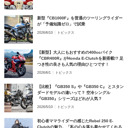
新型『CB1000F』を普通のツーリングライダー
が「予備知識ゼロ」で試乗
2026/6/10
トピックス
【新型】大人にもおすすめの400ccバイク
『CBR400R』がHonda E-Clutchを新搭載!? 足
つき性の良さも人気の理由ひとつです！
2026/6/1
トピックス
【比較】『GB350 S』や『GB350 C』 とスタン
ダードモデルの違いって？ 空冷シングル
『GB350』シリーズはどれが人気？
2026/5/10
トピックス
初心者ママライダーの感じたRebel 250 E-
Clutchの魅力。「私の心を落ち着かせてくれる