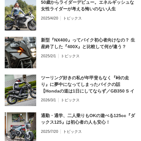
50歳からライダーデビュー。エネルギッシュな
女性ライダーが考える悔いのない人生
2025/4/20
トピックス
新型『NX400』ってバイク初心者向けなの？ 生
産終了した『400X』と比較して何が違う？
2025/2/1
トピックス
ツーリング好きの私が年甲斐もなく『峠の走
り』に夢中になってしまったバイクの話
【Hondaの道は1日にしてならず／GB350 S イ
ンプレ・レビュー 前編】
2026/3/1
トピックス
通勤・通学、二人乗りもOKの遊べる125cc『ダ
ックス125』は初心者の人も安心！
2025/7/20
トピックス