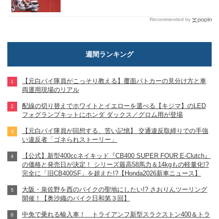
Recommended by
週間ランキング
【元白バイ隊員がこっそり教える】覆面パトカーの見分け方と車
両運用現場のリアル
配線の切り替えでホワイトとイエローを選べる【キジマ】のLED
フォグランプキットにホンダ ダックス／グロム用が登場
【元白バイ隊員が回想する、苦い記憶】 交通違反取締りでの手強
い違反者「ゴネられストーリー」
【公式】新型400ccネイキッド『CB400 SUPER FOUR E-Clutch』
の価格と発売日が決定！ シリーズ最高58馬力＆14kgもの軽量化!?
完全に「旧CB400SF」を超えた!?【Honda2026新車ニュース】
大阪・泉佐野を西のバイクの聖地にしたい!? さおりんツーリング
開催！【奥沙織のバイク日和第３回】
中免で乗れる輸入車！ トライアンフ新型スラクストン400＆トラ