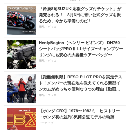
「鈴鹿8耐SUZUKI応援グッズ付チケット」が
発売される！ 8月6日に青い公式グッズを振
るため、今から準備なのだ！
用品・グッズ
HenlyBegins（ヘンリー ビギンズ） DH760
シートバッグPROⅡ LLサイズ〜キャンプツー
リングにも安心の大容量ツアーバッグ〜
用品・グッズ
【距離無制限】RESO PILOT PROを実走テス
ト！メンバーの現在地を教えてくれる新型イ
ンカムがめっちゃ便利な３つの理由【動画付
き】
用品・グッズ
【ホンダ CBX】1978〜1982ミニヒストリー
・ホンダ初の並列6気筒公道モデルの軌跡
アーカイブ