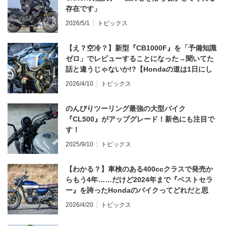
存在です」
2026/5/1
トピックス
【え？空冷？】新型『CB1000F』を「予備知識
ゼロ」でレビューすることになった→聞いてた
話と違うじゃないか!?【Hondaの道は1日にし
てならず／CB1000F ①第一印象 編】
2026/4/10
トピックス
のんびりツーリング最強の大型バイク
『CL500』がアップグレード！新色にも注目で
す！
2025/9/10
トピックス
【わかる？】車検のある400ccクラスで発売か
らもう4年……だけど2024年まで『ベストセラ
ー』を誇ったHondaのバイクってどれだと思
う？
2026/4/20
トピックス