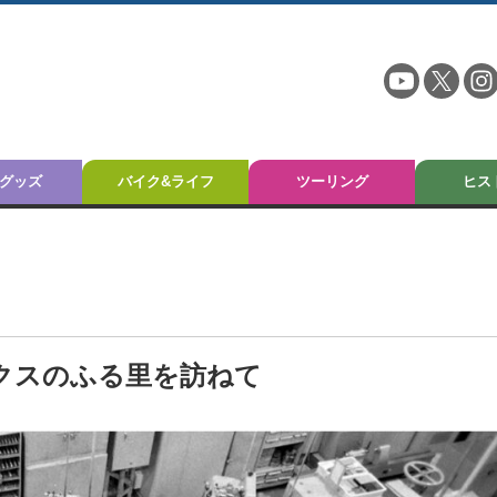
グッズ
バイク&ライフ
ツーリング
ヒス
クスのふる里を訪ねて