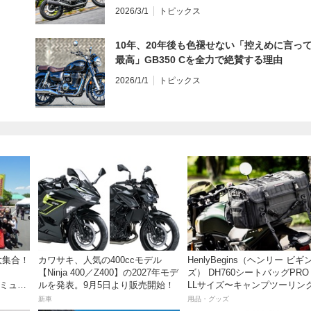
インプレ・レビュー 前編】
2026/3/1
トピックス
10年、20年後も色褪せない「控えめに言っ
最高」GB350 Cを全力で絶賛する理由
2026/1/1
トピックス
大集合！
カワサキ、人気の400ccモデル
HenlyBegins（ヘンリー ビギ
【Ninja 400／Z400】の2027年モデ
ズ） DH760シートバッグPRO
秩父ミュー
ルを発表。9月5日より販売開始！
LLサイズ〜キャンプツーリン
も安心の大容量ツアーバッグ
新車
用品・グッズ