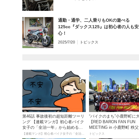
通勤・通学、二人乗りもOKの遊べる
125cc『ダックス125』は初心者の人も安
心！
2025/7/20
トピックス
第46話 事故後初の超短距離ツーリ
“バイクのまち”小鹿野町に
ング 【連載マンガ】初心者バイク
【RED BARON FAN FUN
女子の「全治一年」から始める起
MEETING in 小鹿野町 
死回生日記
ズパーク】
【連載マンガ】初心者バイク女子の「全治一年」から始める起死回生日記
トピックス