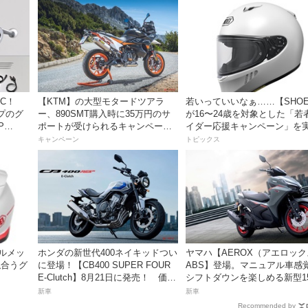
C！
【KTM】の大型モタードツアラ
若いっていいなぁ……【SHOE
プのグ
ー、890SMT購入時に35万円のサ
が16〜24歳を対象とした「若
P
ポートが受けられるキャンペーン
イダー応援キャンペーン」を
を実施中！
キャンペーン
トピックス
ヘルメッ
ホンダの新世代400ネイキッドつい
ヤマハ【AEROX（アエロッ
似合うグ
に登場！【CB400 SUPER FOUR
ABS】登場。マニュアル車感
E-Clutch】8月21日に発売！ 価格
シフトダウンを楽しめる新型15
イド）」
99万8800円
スポーツスクーター8月31日
新車
新車
価格48万1800円
Recommended by