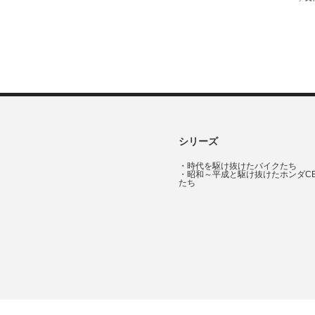
シリーズ
・
時代を駆け抜けたバイクたち
・
昭和～平成と駆け抜けたホンダC
たち