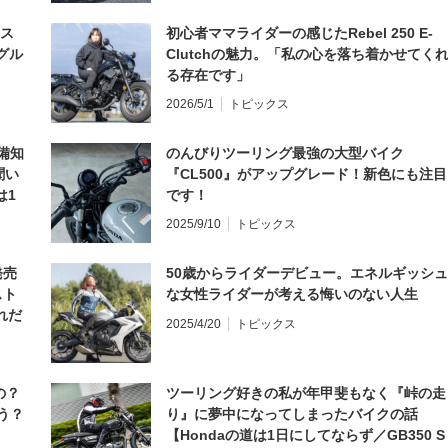
とス
初心者ママライダーの感じたRebel 250 E-
グル
Clutchの魅力。「私の心を落ち着かせてく
る存在です」
2026/5/1
トピックス
備知
のんびりツーリング最強の大型バイク
聞い
『CL500』がアップグレード！新色にも注目
は1
です！
編】
2025/9/10
トピックス
発売
50歳からライダーデビュー。エネルギッシュ
スト
な女性ライダーが考える悔いのない人生
れだ
2025/4/20
トピックス
の？
ツーリング好きの私が年甲斐もなく『峠の走
う？
り』に夢中になってしまったバイクの話
【Hondaの道は1日にしてならず／GB350 S