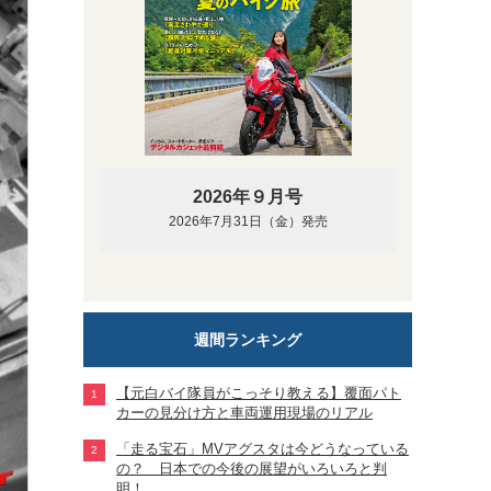
2026年９月号
2026年7月31日（金）発売
週間ランキング
【元白バイ隊員がこっそり教える】覆面パト
カーの見分け方と車両運用現場のリアル
「走る宝石」MVアグスタは今どうなっている
の？ 日本での今後の展望がいろいろと判
明！