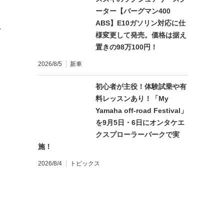
ーター【バーグマン400
ABS】E10ガソリン対応に仕
れ
様変更して発売。価格は据え
置きの98万100円！
2026/8/5
新車
初心者が主役！体験試乗や有
料レッスンあり！「My
Yamaha off-road Festival」
を9月5日・6日にオンタケエ
クスプローラーパークで実
施！
2026/8/4
トピックス