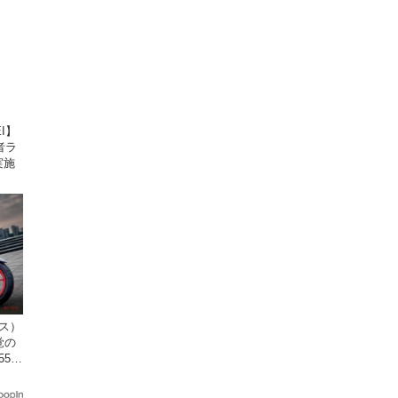
I】
者ラ
実施
クス）
覚の
5cc
発売。