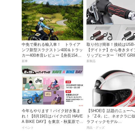
中免で乗れる輸入車！ トライア
取り付け簡単！接続はUSB-
ンフ新型スラクストン400＆トラッ
【デイトナ】から巻きタイ
カー400本音レビュー【身長154cm
リップヒーター「HOT GRI
の足着きは？】
WRAP HEAT」が登場
新車
新製品
今年もやります！バイク好き集ま
【SHOEI】話題のニュー
れ！【8月19日はバイクの日 HAVE
ト「Z-9」に、ネオクラに
A BIKE DAY】を東京・秋葉原で開
ラフィックモデル
催！
「BURNSIDE（バーンサ
イベント
用品・グッズ
が登場！