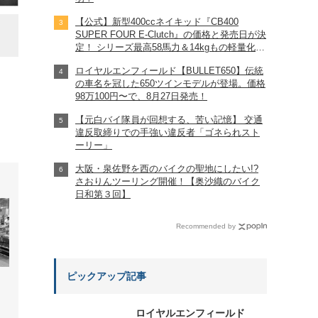
【公式】新型400ccネイキッド『CB400
SUPER FOUR E-Clutch』の価格と発売日が決
ここがダックス組み立てラインの終点。これでキック
定！ シリーズ最高58馬力＆14kgもの軽量化!?
完全に「旧CB400SF」を超えた!?
ロイヤルエンフィールド【BULLET650】伝統
【Honda2026新車ニュース】
の車名を冠した650ツインモデルが登場。価格
98万100円〜で、8月27日発売！
【元白バイ隊員が回想する、苦い記憶】 交通
違反取締りでの手強い違反者「ゴネられスト
ーリー」
大阪・泉佐野を西のバイクの聖地にしたい!?
さおりんツーリング開催！【奥沙織のバイク
日和第３回】
Recommended by
ピックアップ記事
ロイヤルエンフィールド