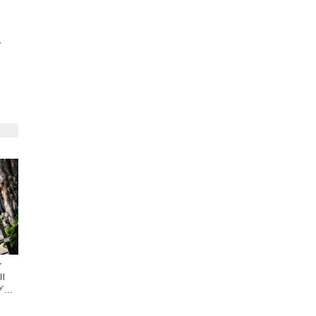
て
ン
Ⅱ
グに
〜