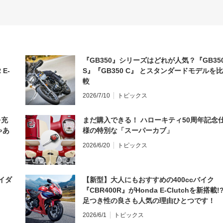
『GB350』シリーズはどれが人気？『GB35
 E-
S』『GB350 C』 とスタンダードモデルを比
較
2026/7/10
トピックス
を充
まだ購入できる！ ハローキティ50周年記念
ゃあ
様の特別な「スーパーカブ」
2026/6/20
トピックス
イダ
【新型】大人にもおすすめの400ccバイク
『CBR400R』がHonda E-Clutchを新搭載!
足つき性の良さも人気の理由ひとつです！
2026/6/1
トピックス