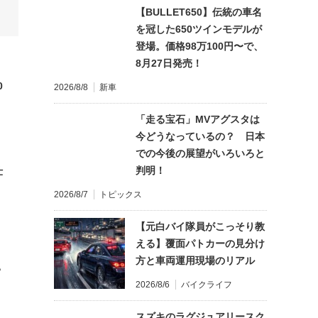
【BULLET650】伝統の車名
を冠した650ツインモデルが
登場。価格98万100円〜で、
8月27日発売！
0
2026/8/8
新車
「走る宝石」MVアグスタは
今どうなっているの？ 日本
での今後の展望がいろいろと
判明！
仕
2026/8/7
トピックス
【元白バイ隊員がこっそり教
える】覆面パトカーの見分け
方と車両運用現場のリアル
?
2026/8/6
バイクライフ
スズキのラグジュアリースク