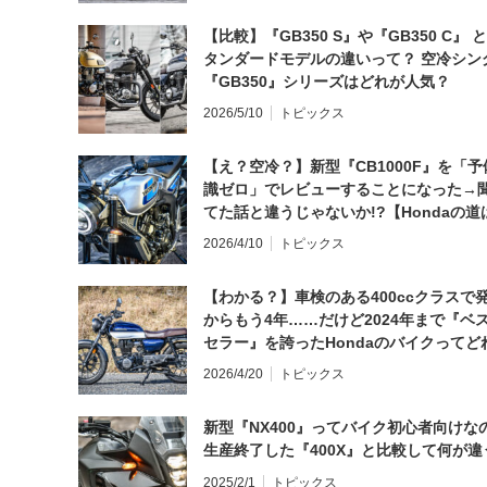
【比較】『GB350 S』や『GB350 C』 
タンダードモデルの違いって？ 空冷シン
『GB350』シリーズはどれが人気？
2026/5/10
トピックス
【え？空冷？】新型『CB1000F』を「予
識ゼロ」でレビューすることになった→
てた話と違うじゃないか!?【Hondaの道
日にしてならず／CB1000F ①第一印象 
2026/4/10
トピックス
【わかる？】車検のある400ccクラスで
からもう4年……だけど2024年まで『ベ
セラー』を誇ったHondaのバイクってど
と思う？
2026/4/20
トピックス
新型『NX400』ってバイク初心者向けな
生産終了した『400X』と比較して何が違
2025/2/1
トピックス