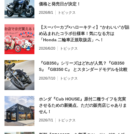
価格と発売日が決定！
2026/8/1
トピックス
【スーパーカブ×ハローキティ】“かわいい”が詰
め込まれたコラボ仕様車！気になる方は
「Honda 二輪車正規取扱店」へ！
2026/6/20
トピックス
『GB350』シリーズはどれが人気？『GB350
S』『GB350 C』 とスタンダードモデルを比較
2026/7/10
トピックス
ホンダ『Cub HOUSE』原付二種ライフを充実
させるための新拠点、ただの販売店じゃありま
せん！
2026/7/1
トピックス