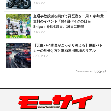
化!? 完全に「旧CB400SF」を超えた!?
トピックス
【Honda2026新車ニュース】
交通事故撲滅を掲げて琵琶湖を一周！ 参加費
無料のイベント「第4回バイクの日 in
Shiga」を8月15日、16日に開催
トピックス
【元白バイ隊員がこっそり教える】覆面パト
カーの見分け方と車両運用現場のリアル
バイクライフ
Recommended by