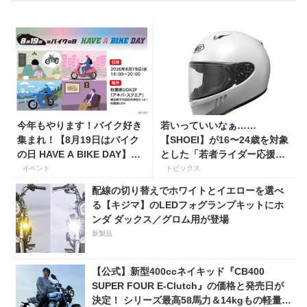
今年もやります！バイク好き
若いっていいなぁ……
集まれ！【8月19日はバイク
【SHOEI】が16〜24歳を対象
の日 HAVE A BIKE DAY】を
とした「若者ライダー応援キ
東京・秋葉原で開催！
ャンペーン」を実施
イベント
トピックス
配線の切り替えでホワイトとイエローを選べ
る【キジマ】のLEDフォグランプキットにホ
ンダ ダックス／グロム用が登場
新製品
【公式】新型400ccネイキッド『CB400
SUPER FOUR E-Clutch』の価格と発売日が
決定！ シリーズ最高58馬力＆14kgもの軽量