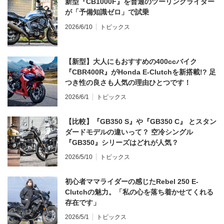
新型『CB1000F』を普通のツーリングライダー
が「予備知識ゼロ」で試乗
2026/6/10
トピックス
【新型】大人にもおすすめの400ccバイク
『CBR400R』がHonda E-Clutchを新搭載!? 足
つき性の良さも人気の理由ひとつです！
2026/6/1
トピックス
【比較】『GB350 S』や『GB350 C』 とスタン
ダードモデルの違いって？ 空冷シングル
『GB350』シリーズはどれが人気？
2026/5/10
トピックス
初心者ママライダーの感じたRebel 250 E-
Clutchの魅力。「私の心を落ち着かせてくれる
存在です」
2026/5/1
トピックス