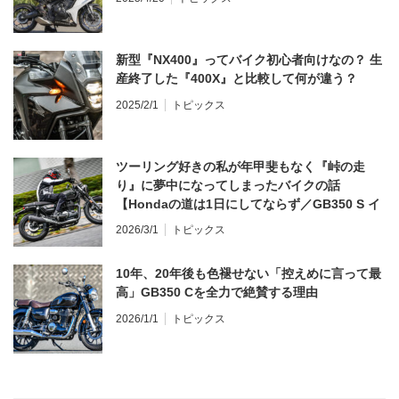
新型『NX400』ってバイク初心者向けなの？ 生
産終了した『400X』と比較して何が違う？
2025/2/1
トピックス
ツーリング好きの私が年甲斐もなく『峠の走
り』に夢中になってしまったバイクの話
【Hondaの道は1日にしてならず／GB350 S イ
ンプレ・レビュー 前編】
2026/3/1
トピックス
10年、20年後も色褪せない「控えめに言って最
高」GB350 Cを全力で絶賛する理由
2026/1/1
トピックス