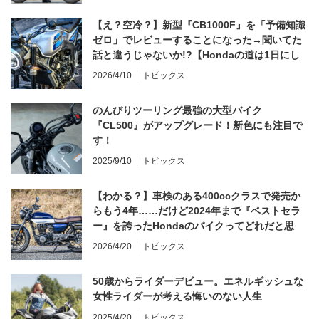
【え？空冷？】新型『CB1000F』を「予備知識
ゼロ」でレビューすることになった→聞いてた
話と違うじゃないか!?【Hondaの道は1日にし
てならず／CB1000F ①第一印象 編】
2026/4/10
トピックス
のんびりツーリング最強の大型バイク
『CL500』がアップグレード！新色にも注目で
す！
2025/9/10
トピックス
【わかる？】車検のある400ccクラスで発売か
らもう4年……だけど2024年まで『ベストセラ
ー』を誇ったHondaのバイクってどれだと思
う？
2026/4/20
トピックス
50歳からライダーデビュー。エネルギッシュな
女性ライダーが考える悔いのない人生
2025/4/20
トピックス