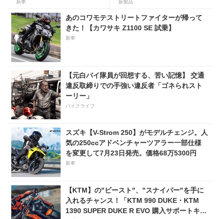
より販売開始！
イ ZX」が【デイトナ】から
新車
新製品
登場
あのコワモテストリートファイターが帰って
きた！【カワサキ Z1100 SE 試乗】
新車
【元白バイ隊員が回想する、苦い記憶】 交通
違反取締りでの手強い違反者「ゴネられスト
ーリー」
バイクライフ
スズキ【V-Strom 250】がモデルチェンジ。人
気の250ccアドベンチャーツアラー一部仕様
を変更して7月23日発売。価格68万5300円
新車
【KTM】の"ビースト"、"スナイパー"を手に
入れるチャンス！「KTM 990 DUKE・KTM
1390 SUPER DUKE R EVO 購入サポートキャ