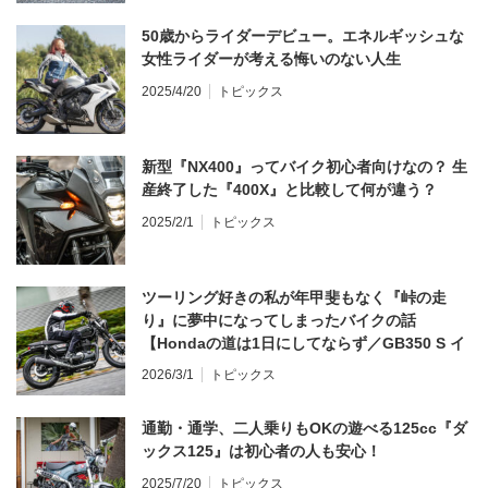
50歳からライダーデビュー。エネルギッシュな
女性ライダーが考える悔いのない人生
2025/4/20
トピックス
新型『NX400』ってバイク初心者向けなの？ 生
産終了した『400X』と比較して何が違う？
2025/2/1
トピックス
ツーリング好きの私が年甲斐もなく『峠の走
り』に夢中になってしまったバイクの話
【Hondaの道は1日にしてならず／GB350 S イ
ンプレ・レビュー 前編】
2026/3/1
トピックス
通勤・通学、二人乗りもOKの遊べる125cc『ダ
ックス125』は初心者の人も安心！
2025/7/20
トピックス