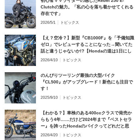
初心者ママライダーの感じたRebel 250 E-
Clutchの魅力。「私の心を落ち着かせてくれる
存在です」
2026/5/1
トピックス
【え？空冷？】新型『CB1000F』を「予備知識
ゼロ」でレビューすることになった→聞いてた
話と違うじゃないか!?【Hondaの道は1日にし
てならず／CB1000F ①第一印象 編】
2026/4/10
トピックス
のんびりツーリング最強の大型バイク
『CL500』がアップグレード！新色にも注目で
す！
2025/9/10
トピックス
【わかる？】車検のある400ccクラスで発売か
らもう4年……だけど2024年まで『ベストセラ
ー』を誇ったHondaのバイクってどれだと思
う？
2026/4/20
トピックス