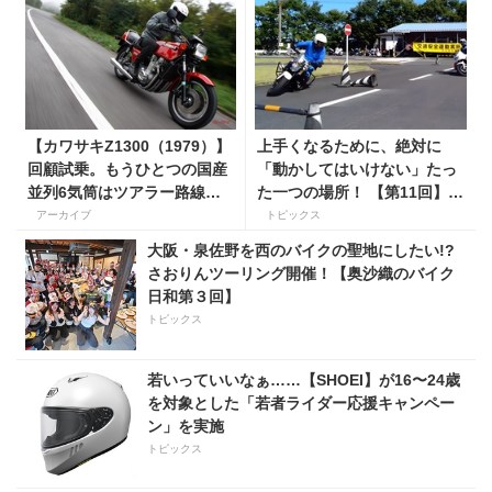
【カワサキZ1300（1979）】
上手くなるために、絶対に
回顧試乗。もうひとつの国産
「動かしてはいけない」たっ
並列6気筒はツアラー路線で
た一つの場所！ 【第11回】現
生き残った
役二輪教習指導員YouTuber
アーカイブ
トピックス
ばくのライテク講座
大阪・泉佐野を西のバイクの聖地にしたい!?
さおりんツーリング開催！【奥沙織のバイク
日和第３回】
トピックス
若いっていいなぁ……【SHOEI】が16〜24歳
を対象とした「若者ライダー応援キャンペー
ン」を実施
トピックス