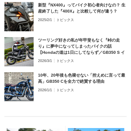
新型『NX400』ってバイク初心者向けなの？ 生
産終了した『400X』と比較して何が違う？
2025/2/1
トピックス
ツーリング好きの私が年甲斐もなく『峠の走
り』に夢中になってしまったバイクの話
【Hondaの道は1日にしてならず／GB350 S イ
ンプレ・レビュー 前編】
2026/3/1
トピックス
10年、20年後も色褪せない「控えめに言って最
高」GB350 Cを全力で絶賛する理由
2026/1/1
トピックス