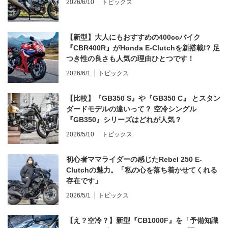
2026/6/10
トピックス
【新型】大人にもおすすめの400ccバイク
『CBR400R』がHonda E-Clutchを新搭載!? 足
つき性の良さも人気の理由ひとつです！
2026/6/1
トピックス
【比較】『GB350 S』や『GB350 C』 とスタン
ダードモデルの違いって？ 空冷シングル
『GB350』シリーズはどれが人気？
2026/5/10
トピックス
初心者ママライダーの感じたRebel 250 E-
Clutchの魅力。「私の心を落ち着かせてくれる
存在です」
2026/5/1
トピックス
【え？空冷？】新型『CB1000F』を「予備知識