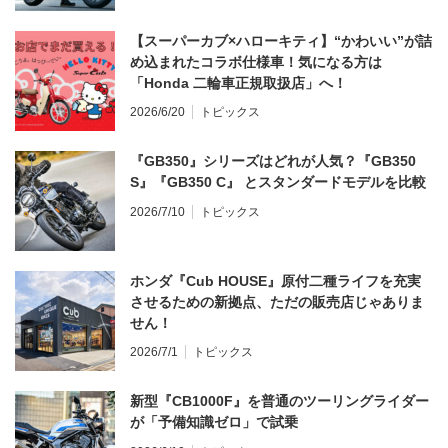
【スーパーカブ×ハローキティ】“かわいい”が詰
め込まれたコラボ仕様車！気になる方は
「Honda 二輪車正規取扱店」へ！
2026/6/20
トピックス
『GB350』シリーズはどれが人気？『GB350
S』『GB350 C』 とスタンダードモデルを比較
2026/7/10
トピックス
ホンダ『Cub HOUSE』原付二種ライフを充実
させるための新拠点、ただの販売店じゃありま
せん！
2026/7/1
トピックス
新型『CB1000F』を普通のツーリングライダー
が「予備知識ゼロ」で試乗