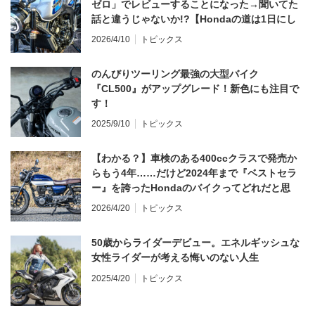
ゼロ」でレビューすることになった→聞いてた
話と違うじゃないか!?【Hondaの道は1日にし
てならず／CB1000F ①第一印象 編】
2026/4/10
トピックス
のんびりツーリング最強の大型バイク
『CL500』がアップグレード！新色にも注目で
す！
2025/9/10
トピックス
【わかる？】車検のある400ccクラスで発売か
らもう4年……だけど2024年まで『ベストセラ
ー』を誇ったHondaのバイクってどれだと思
う？
2026/4/20
トピックス
50歳からライダーデビュー。エネルギッシュな
女性ライダーが考える悔いのない人生
2025/4/20
トピックス