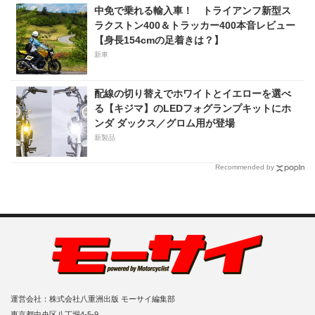
中免で乗れる輸入車！ トライアンフ新型ス
ラクストン400＆トラッカー400本音レビュー
【身長154cmの足着きは？】
新車
配線の切り替えでホワイトとイエローを選べ
る【キジマ】のLEDフォグランプキットにホ
ンダ ダックス／グロム用が登場
新製品
Recommended by
運営会社：株式会社八重洲出版 モーサイ編集部
東京都中央区八丁堀4-5-9