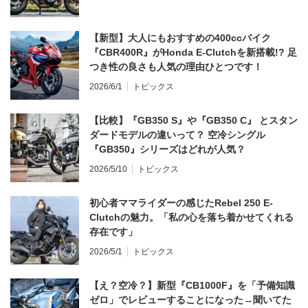
【新型】大人にもおすすめの400ccバイク
『CBR400R』がHonda E-Clutchを新搭載!? 足
つき性の良さも人気の理由ひとつです！
2026/6/1
トピックス
【比較】『GB350 S』や『GB350 C』 とスタン
ダードモデルの違いって？ 空冷シングル
『GB350』シリーズはどれが人気？
2026/5/10
トピックス
初心者ママライダーの感じたRebel 250 E-
Clutchの魅力。「私の心を落ち着かせてくれる
存在です」
2026/5/1
トピックス
【え？空冷？】新型『CB1000F』を「予備知識
ゼロ」でレビューすることになった→聞いてた