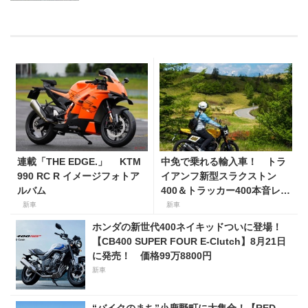
連載「THE EDGE.」 KTM
中免で乗れる輸入車！ トラ
990 RC R イメージフォトア
イアンフ新型スラクストン
ルバム
400＆トラッカー400本音レビ
ュー【身長154cmの足着き
新車
新車
は？】
ホンダの新世代400ネイキッドついに登場！
【CB400 SUPER FOUR E-Clutch】8月21日
に発売！ 価格99万8800円
新車
“バイクのまち”小鹿野町に大集合！【RED