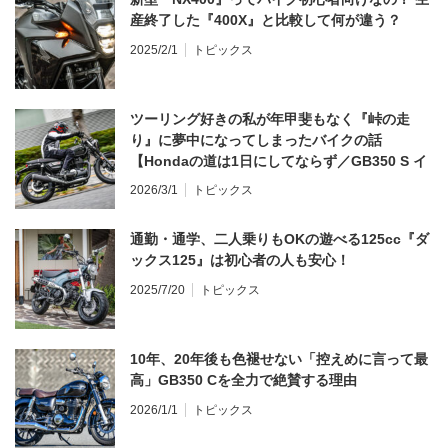
産終了した『400X』と比較して何が違う？
2025/2/1
トピックス
ツーリング好きの私が年甲斐もなく『峠の走
り』に夢中になってしまったバイクの話
【Hondaの道は1日にしてならず／GB350 S イ
ンプレ・レビュー 前編】
2026/3/1
トピックス
通勤・通学、二人乗りもOKの遊べる125cc『ダ
ックス125』は初心者の人も安心！
2025/7/20
トピックス
10年、20年後も色褪せない「控えめに言って最
高」GB350 Cを全力で絶賛する理由
2026/1/1
トピックス