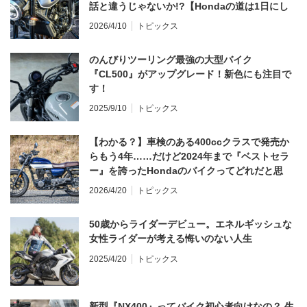
話と違うじゃないか!?【Hondaの道は1日にし
てならず／CB1000F ①第一印象 編】
2026/4/10
トピックス
のんびりツーリング最強の大型バイク
『CL500』がアップグレード！新色にも注目で
す！
2025/9/10
トピックス
【わかる？】車検のある400ccクラスで発売か
らもう4年……だけど2024年まで『ベストセラ
ー』を誇ったHondaのバイクってどれだと思
う？
2026/4/20
トピックス
50歳からライダーデビュー。エネルギッシュな
女性ライダーが考える悔いのない人生
2025/4/20
トピックス
新型『NX400』ってバイク初心者向けなの？ 生