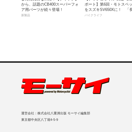
から、話題のCB400スーパーフォ
ポート】第6回・モトスペッ
ア用パーツが続々登場！
をスズキSV650Xに！ 「
レスだったシフトの固さが
新製品
バイクライフ
おかげで滑らかに！」
運営会社：株式会社八重洲出版 モーサイ編集部
東京都中央区八丁堀4-5-9