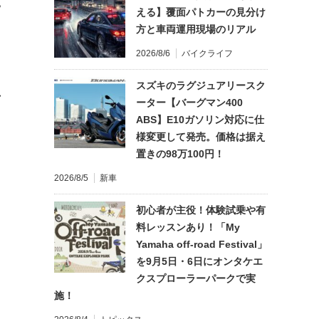
?
える】覆面パトカーの見分け
方と車両運用現場のリアル
2026/8/6
バイクライフ
スズキのラグジュアリースク
れ
ーター【バーグマン400
ABS】E10ガソリン対応に仕
様変更して発売。価格は据え
置きの98万100円！
2026/8/5
新車
初心者が主役！体験試乗や有
料レッスンあり！「My
Yamaha off-road Festival」
を9月5日・6日にオンタケエ
クスプローラーパークで実
施！