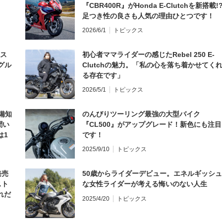
『CBR400R』がHonda E-Clutchを新搭載!
足つき性の良さも人気の理由ひとつです！
2026/6/1
トピックス
とス
初心者ママライダーの感じたRebel 250 E-
グル
Clutchの魅力。「私の心を落ち着かせてく
る存在です」
2026/5/1
トピックス
備知
のんびりツーリング最強の大型バイク
聞い
『CL500』がアップグレード！新色にも注目
は1
です！
編】
2025/9/10
トピックス
発売
50歳からライダーデビュー。エネルギッシュ
スト
な女性ライダーが考える悔いのない人生
れだ
2025/4/20
トピックス