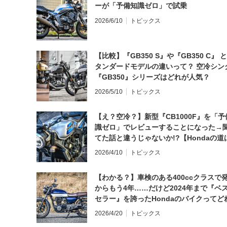
ーが「予備知識ゼロ」で試乗
2026/6/10
トピックス
【比較】『GB350 S』や『GB350 C』 
タンダードモデルの違いって？ 空冷シン
『GB350』シリーズはどれが人気？
2026/5/10
トピックス
【え？空冷？】新型『CB1000F』を「予
識ゼロ」でレビューすることになった→
てた話と違うじゃないか!?【Hondaの道
日にしてならず／CB1000F ①第一印象 
2026/4/10
トピックス
【わかる？】車検のある400ccクラスで
からもう4年……だけど2024年まで『ベ
セラー』を誇ったHondaのバイクってど
と思う？
2026/4/20
トピックス