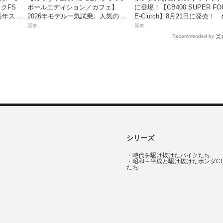
クFS
ボールエディション／カフェ】
に登場！【CB400 SUPER FO
長年スト
2026年モデル一気試乗。人気の国
E-Clutch】8月21日に発売！
コレの
産ネオレトロモデルが扱いやすく
99万8800円
新車
新車
上質に進化！
Recommended by
シリーズ
・
時代を駆け抜けたバイクたち
・
昭和～平成と駆け抜けたホンダC
たち