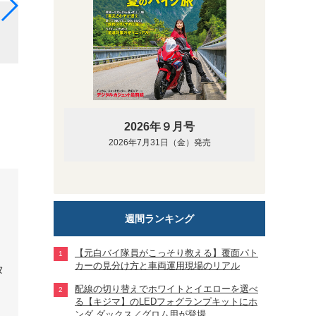
ニンジャ250（2013〜）のメーター。よりスポーテ
のデジタル式速度計というレイアウトで、液晶には燃
2026年９月号
2026年7月31日（金）発売
週間ランキング
【元白バイ隊員がこっそり教える】覆面パト
カーの見分け方と車両運用現場のリアル
配線の切り替えでホワイトとイエローを選べ
る【キジマ】のLEDフォグランプキットにホ
ンダ ダックス／グロム用が登場