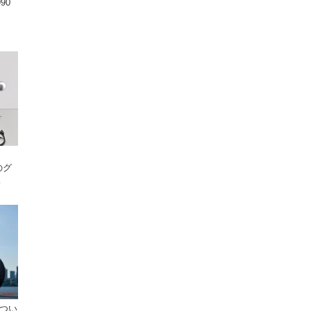
90
！
のグ
ドつい