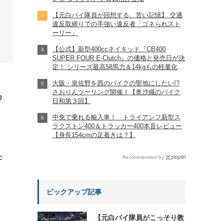
【元白バイ隊員が回想する、苦い記憶】 交通
違反取締りでの手強い違反者「ゴネられスト
ーリー」
【公式】新型400ccネイキッド『CB400
SUPER FOUR E-Clutch』の価格と発売日が決
定！ シリーズ最高58馬力＆14kgもの軽量化!?
完全に「旧CB400SF」を超えた!?
大阪・泉佐野を西のバイクの聖地にしたい!?
【Honda2026新車ニュース】
さおりんツーリング開催！【奥沙織のバイク
0
日和第３回】
中免で乗れる輸入車！ トライアンフ新型ス
ラクストン400＆トラッカー400本音レビュー
【身長154cmの足着きは？】
仕
Recommended by
ピックアップ記事
【元白バイ隊員がこっそり教