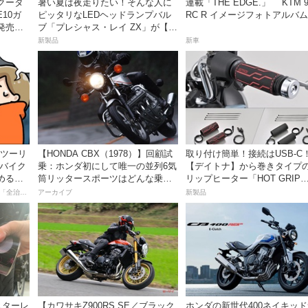
クータ
暑い夏は夜走りたい！そんな人に
連載「THE EDGE.」 KTM 9
E10ガ
ピッタリなLEDヘッドランプバル
RC R イメージフォトアルバム
発売。
ブ「プレシャス・レイ ZX」が【デ
円！
イトナ】から登場
新製品
新車
離ツーリ
【HONDA CBX（1978）】回顧試
取り付け簡単！接続はUSB-C
者バイク
乗：ホンダ初にして唯一の並列6気
【デイトナ】から巻きタイプ
める起
筒リッタースポーツはどんな乗り
リップヒーター「HOT GRIP
味だったのか？
WRAP HEAT」が登場
【連載マンガ】初心者バイク女子の「全治一年」から始める起死回生日記
アーカイブ
新製品
ニターレ
【カワサキZ900RS SE／ブラック
ホンダの新世代400ネイキッ