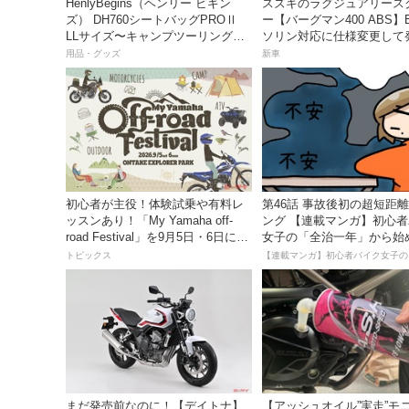
HenlyBegins（ヘンリー ビギン
スズキのラグジュアリース
ズ） DH760シートバッグPROⅡ
ー【バーグマン400 ABS】
LLサイズ〜キャンプツーリングに
ソリン対応に仕様変更して
も安心の大容量ツアーバッグ〜
価格は据え置きの98万100
用品・グッズ
新車
初心者が主役！体験試乗や有料レ
第46話 事故後初の超短距
ッスンあり！「My Yamaha off-
ング 【連載マンガ】初心
road Festival」を9月5日・6日にオ
女子の「全治一年」から始
ンタケエクスプローラーパークで
死回生日記
トピックス
実施！
まだ発売前なのに！【デイトナ】
【アッシュオイル”実走”モ