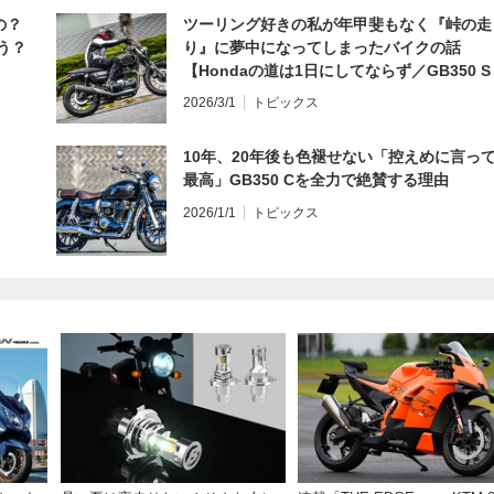
の？
ツーリング好きの私が年甲斐もなく『峠の走
う？
り』に夢中になってしまったバイクの話
【Hondaの道は1日にしてならず／GB350 S
インプレ・レビュー 前編】
2026/3/1
トピックス
10年、20年後も色褪せない「控えめに言っ
最高」GB350 Cを全力で絶賛する理由
2026/1/1
トピックス