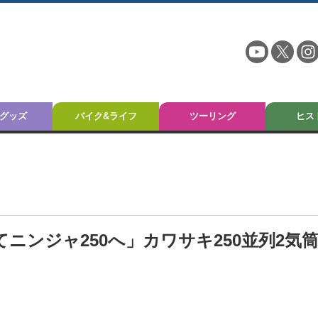
グッズ
バイク&ライフ
ツーリング
ヒス
してニンジャ250へ」カワサキ250並列2気