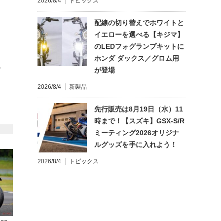
2026/8/4
トピックス
配線の切り替えでホワイトと
イエローを選べる【キジマ】
のLEDフォグランプキットに
ホンダ ダックス／グロム用
て
が登場
2026/8/4
新製品
先行販売は8月19日（水）11
時まで！【スズキ】GSX-S/R
ミーティング2026オリジナ
ルグッズを手に入れよう！
2026/8/4
トピックス