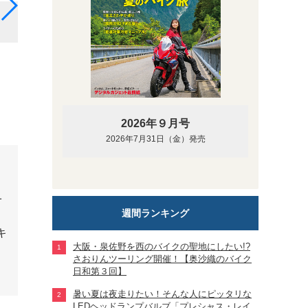
現行型ニンジャ650（写真は2021年モデルの「KRTエ
2026年９月号
2026年7月31日（金）発売
週間ランキング
大阪・泉佐野を西のバイクの聖地にしたい!?
さおりんツーリング開催！【奥沙織のバイク
日和第３回】
暑い夏は夜走りたい！そんな人にピッタリな
LEDヘッドランプバルブ「プレシャス・レイ