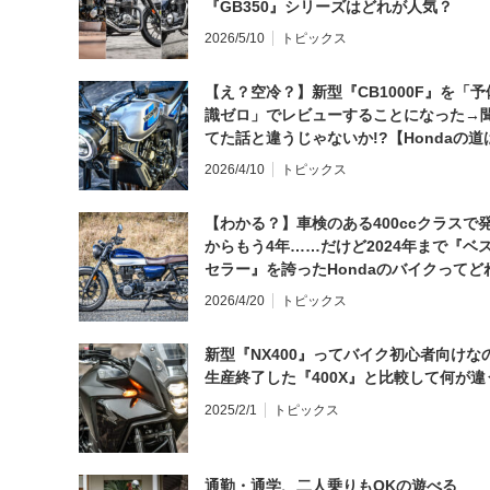
『GB350』シリーズはどれが人気？
2026/5/10
トピックス
【え？空冷？】新型『CB1000F』を「予
識ゼロ」でレビューすることになった→
てた話と違うじゃないか!?【Hondaの道
日にしてならず／CB1000F ①第一印象 
2026/4/10
トピックス
【わかる？】車検のある400ccクラスで
からもう4年……だけど2024年まで『ベ
セラー』を誇ったHondaのバイクってど
と思う？
2026/4/20
トピックス
新型『NX400』ってバイク初心者向けな
生産終了した『400X』と比較して何が違
2025/2/1
トピックス
通勤・通学、二人乗りもOKの遊べる