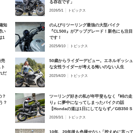
る存在です」
2026/5/1
トピックス
備知
のんびりツーリング最強の大型バイク
聞い
『CL500』がアップグレード！新色にも注目
は1
です！
編】
2025/9/10
トピックス
発売
50歳からライダーデビュー。エネルギッシュ
スト
な女性ライダーが考える悔いのない人生
れだ
2025/4/20
トピックス
の？
ツーリング好きの私が年甲斐もなく『峠の走
う？
り』に夢中になってしまったバイクの話
【Hondaの道は1日にしてならず／GB350 S
インプレ・レビュー 前編】
2026/3/1
トピックス
10年、20年後も色褪せない「控えめに言っ