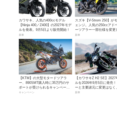
カワサキ、人気の400ccモデル
スズキ【V-Strom 250】
【Ninja 400／Z400】の2027年モデ
ェンジ。人気の250ccアド
ルを発表。9月5日より販売開始！
ーツアラー一部仕様を変更
23日発売。価格68万5300円
新車
新車
【KTM】の大型モタードツアラ
【カワサキZ H2 SE】202
ー、890SMT購入時に35万円のサ
ルを2026年9月5日に発売
ポートが受けられるキャンペーン
ーと主要諸元に変更はなく
を実施中！
は据え置きの247万5000円
キャンペーン
新車