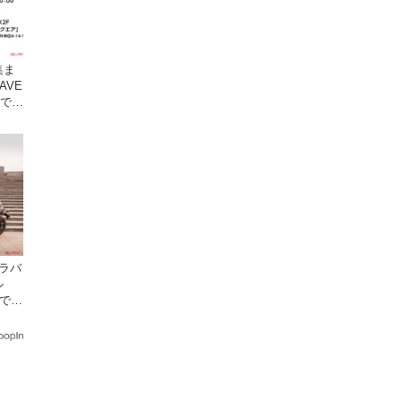
集ま
AVE
原で開
ャラバ
ル
乗でき