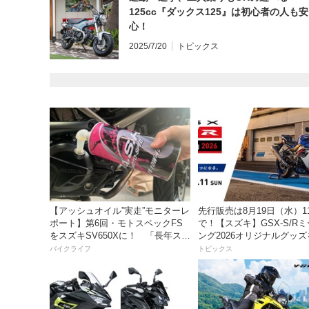
125cc『ダックス125』は初心者の人も安
心！
2025/7/20
トピックス
【アッシュオイル”実走”モニターレ
先行販売は8月19日（水）1
ポート】第6回・モトスペックFS
で！【スズキ】GSX-S/R
をスズキSV650Xに！ 「長年スト
ング2026オリジナルグッ
レスだったシフトの固さがコレの
入れよう！
バイクライフ
トピックス
おかげで滑らかに！」