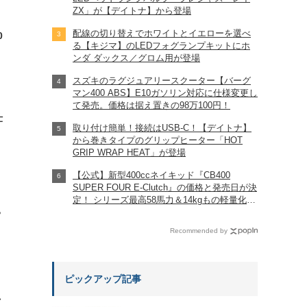
ZX」が【デイトナ】から登場
配線の切り替えでホワイトとイエローを選べ
0
る【キジマ】のLEDフォグランプキットにホ
ンダ ダックス／グロム用が登場
スズキのラグジュアリースクーター【バーグ
マン400 ABS】E10ガソリン対応に仕様変更し
て発売。価格は据え置きの98万100円！
仕
取り付け簡単！接続はUSB-C！【デイトナ】
から巻きタイプのグリップヒーター「HOT
GRIP WRAP HEAT」が登場
【公式】新型400ccネイキッド『CB400
SUPER FOUR E-Clutch』の価格と発売日が決
定！ シリーズ最高58馬力＆14kgもの軽量化!?
完全に「旧CB400SF」を超えた!?
?
【Honda2026新車ニュース】
Recommended by
ピックアップ記事
れ