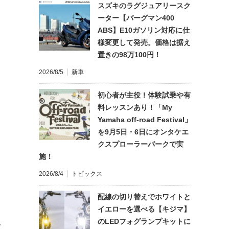
スズキのラグジュアリースク
ーター【バーグマン400
ABS】E10ガソリン対応に仕
様変更して発売。価格は据え
置きの98万100円！
2026/8/5
新車
初心者が主役！体験試乗や有
料レッスンあり！「My
Yamaha off-road Festival」
を9月5日・6日にオンタケエ
クスプローラーパークで実
施！
2026/8/4
トピックス
配線の切り替えでホワイトと
イエローを選べる【キジマ】
のLEDフォグランプキットに
て