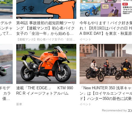
がモデルチ
第46話 事故後初の超短距離ツーリ
今年もやります！バイク好き
ベンチャ
ング 【連載マンガ】初心者バイク
れ！【8月19日はバイクの日 H
して7月
女子の「全治一年」から始める起
A BIKE DAY】を東京・秋葉
死回生日記
催！
【連載マンガ】初心者バイク女子の「全治一年」から始める起死回生日記
イベント
7年モデ
連載「THE EDGE.」 KTM 990
「New HUNTER 350 浅草キ
！ カラ
RC R イメージフォトアルバム
ン」は【ロイヤルエンフィー
、価格
ド】ハンター350の新色に試
！
るチャンス！
新車
イベント
Recommended by