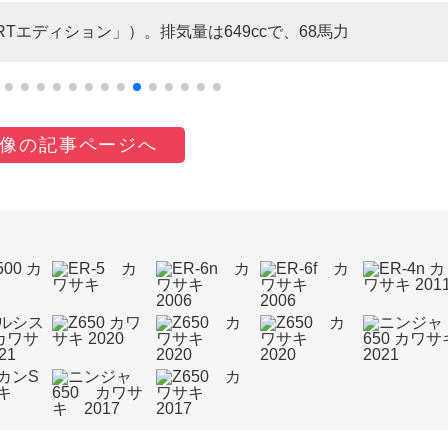
RTエディション」）。排気量は649ccで、68馬力
像の記事ページへ