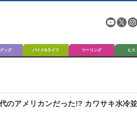
グッズ
バイク&ライフ
ツーリング
ヒス
年代のアメリカンだった!? カワサキ水冷