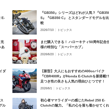
『GB350』シリーズはどれが人気？『GB35
 E-
S』『GB350 C』 とスタンダードモデルを比
較
2026/7/10
トピックス
を充
まだ購入できる！ ハローキティ50周年記念
ゃあ
様の特別な「スーパーカブ」
2026/6/20
トピックス
イダ
【新型】大人にもおすすめの400ccバイク
『CBR400R』がHonda E-Clutchを新搭載!
足つき性の良さも人気の理由ひとつです！
2026/6/1
トピックス
とス
初心者ママライダーの感じたRebel 250 E-
グル
Clutchの魅力。「私の心を落ち着かせてく