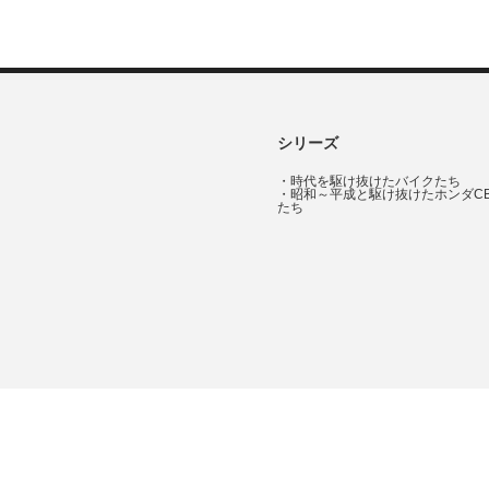
シリーズ
・
時代を駆け抜けたバイクたち
・
昭和～平成と駆け抜けたホンダC
たち