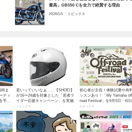
最高」GB350 Cを全力で絶賛する理由
2026/1/1
トピックス
1時ま
若いっていいなぁ……【SHOEI】
初心者が主役！体験試乗や有
ミーティ
が16〜24歳を対象とした「若者ラ
ッスンあり！「My Yamaha off
ズを手に
イダー応援キャンペーン」を実施
road Festival」を9月5日・6
ンタケエクスプローラーパー
トピックス
トピックス
実施！