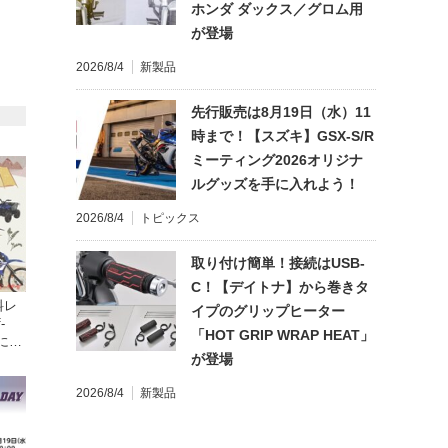
ホンダ ダックス／グロム用
が登場
2026/8/4
新製品
先行販売は8月19日（水）11
時まで！【スズキ】GSX-S/R
ミーティング2026オリジナ
ルグッズを手に入れよう！
2026/8/4
トピックス
取り付け簡単！接続はUSB-
C！【デイトナ】から巻きタ
料レ
イプのグリップヒーター
-
「HOT GRIP WRAP HEAT」
日にオ
が登場
クで
2026/8/4
新製品