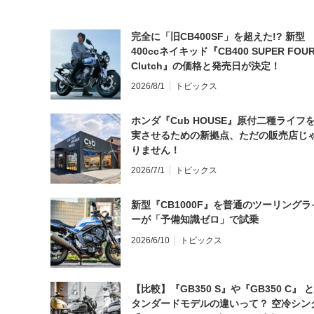
完全に「旧CB400SF」を超えた!? 新型
400ccネイキッド『CB400 SUPER FOUR
Clutch』の価格と発売日が決定！
2026/8/1
トピックス
ホンダ『Cub HOUSE』原付二種ライフ
実させるための新拠点、ただの販売店じ
りません！
2026/7/1
トピックス
新型『CB1000F』を普通のツーリングラ
ーが「予備知識ゼロ」で試乗
2026/6/10
トピックス
【比較】『GB350 S』や『GB350 C』 
タンダードモデルの違いって？ 空冷シン