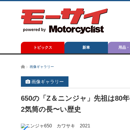
トピックス
新車
用品・
ホーム
画像ギャラリー
画像ギャラリー
650の「Z＆ニンジャ」先祖は80
2気筒の長〜い歴史