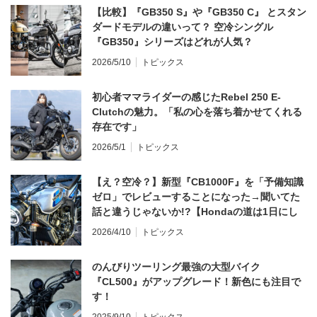
【比較】『GB350 S』や『GB350 C』 とスタン
ダードモデルの違いって？ 空冷シングル
『GB350』シリーズはどれが人気？
2026/5/10
トピックス
初心者ママライダーの感じたRebel 250 E-
Clutchの魅力。「私の心を落ち着かせてくれる
存在です」
2026/5/1
トピックス
【え？空冷？】新型『CB1000F』を「予備知識
ゼロ」でレビューすることになった→聞いてた
話と違うじゃないか!?【Hondaの道は1日にし
てならず／CB1000F ①第一印象 編】
2026/4/10
トピックス
のんびりツーリング最強の大型バイク
『CL500』がアップグレード！新色にも注目で
す！
2025/9/10
トピックス