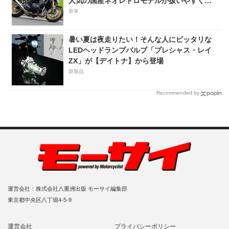
人気の国産ネオレトロモデルが扱いやすく上
質に進化！
新車
暑い夏は夜走りたい！そんな人にピッタリな
LEDヘッドランプバルブ「プレシャス・レイ
ZX」が【デイトナ】から登場
新製品
Recommended by
運営会社：株式会社八重洲出版 モーサイ編集部
東京都中央区八丁堀4-5-9
運営会社
プライバシーポリシー