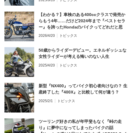
【わかる？】車検のある400ccクラスで発売か
らもう4年……だけど2024年まで『ベストセラ
ー』を誇ったHondaのバイクってどれだと思
う？
2026/4/20
トピックス
50歳からライダーデビュー。エネルギッシュな
女性ライダーが考える悔いのない人生
2025/4/20
トピックス
新型『NX400』ってバイク初心者向けなの？ 生
産終了した『400X』と比較して何が違う？
2025/2/1
トピックス
ツーリング好きの私が年甲斐もなく『峠の走
り』に夢中になってしまったバイクの話