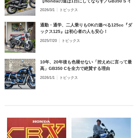
【Hondaの道は1日にしてならず／GB350 S イ
ンプレ・レビュー 前編】
2026/3/1
トピックス
通勤・通学、二人乗りもOKの遊べる125cc『ダ
ックス125』は初心者の人も安心！
2025/7/20
トピックス
10年、20年後も色褪せない「控えめに言って最
高」GB350 Cを全力で絶賛する理由
2026/1/1
トピックス