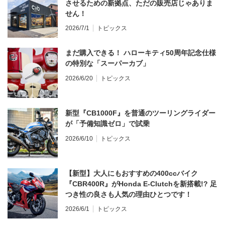
させるための新拠点、ただの販売店じゃありま
せん！
2026/7/1
トピックス
まだ購入できる！ ハローキティ50周年記念仕様
の特別な「スーパーカブ」
2026/6/20
トピックス
新型『CB1000F』を普通のツーリングライダー
が「予備知識ゼロ」で試乗
2026/6/10
トピックス
【新型】大人にもおすすめの400ccバイク
『CBR400R』がHonda E-Clutchを新搭載!? 足
つき性の良さも人気の理由ひとつです！
2026/6/1
トピックス