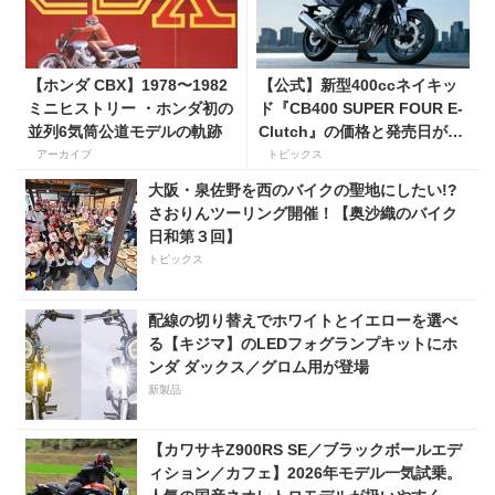
【ホンダ CBX】1978〜1982
【公式】新型400ccネイキッ
ミニヒストリー ・ホンダ初の
ド『CB400 SUPER FOUR E-
並列6気筒公道モデルの軌跡
Clutch』の価格と発売日が決
定！ シリーズ最高58馬力＆
アーカイブ
トピックス
14kgもの軽量化!? 完全に
大阪・泉佐野を西のバイクの聖地にしたい!?
「旧CB400SF」を超えた!?
さおりんツーリング開催！【奥沙織のバイク
【Honda2026新車ニュース】
日和第３回】
トピックス
配線の切り替えでホワイトとイエローを選べ
る【キジマ】のLEDフォグランプキットにホ
ンダ ダックス／グロム用が登場
新製品
【カワサキZ900RS SE／ブラックボールエデ
ィション／カフェ】2026年モデル一気試乗。