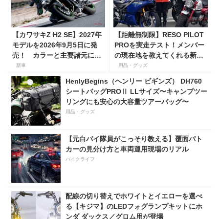
【カワサキZ H2 SE】2027年
【距離無制限】RESO PILOT
モデルを2026年9月5日に発
PROを実走テスト！メンバー
売！ カラーと主要諸元に変
の現在地を教えてくれる新型
更はなく、価格は据え置きの
インカムがめっちゃ便利な３
新車
用品・グッズ
247万5000円！
つの理由【動画付き】
HenlyBegins（ヘンリー ビギンズ） DH760
シートバッグPROⅡ LLサイズ〜キャンプツー
リングにも安心の大容量ツアーバッグ〜
用品・グッズ
【元白バイ隊員がこっそり教える】覆面パト
カーの見分け方と車両運用現場のリアル
バイクライフ
配線の切り替えでホワイトとイエローを選べ
る【キジマ】のLEDフォグランプキットにホ
ンダ ダックス／グロム用が登場