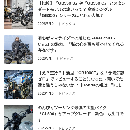
【比較】『GB350 S』や『GB350 C』 とスタン
ダードモデルの違いって？ 空冷シングル
『GB350』シリーズはどれが人気？
2026/5/10
トピックス
初心者ママライダーの感じたRebel 250 E-
Clutchの魅力。「私の心を落ち着かせてくれる
存在です」
2026/5/1
トピックス
【え？空冷？】新型『CB1000F』を「予備知識
ゼロ」でレビューすることになった→聞いてた
話と違うじゃないか!?【Hondaの道は1日にし
てならず／CB1000F ①第一印象 編】
2026/4/10
トピックス
のんびりツーリング最強の大型バイク
『CL500』がアップグレード！新色にも注目で
す！
2025/9/10
トピックス