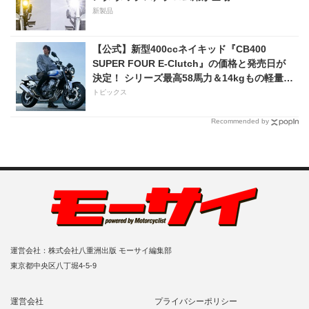
新製品
【公式】新型400ccネイキッド『CB400
SUPER FOUR E-Clutch』の価格と発売日が
決定！ シリーズ最高58馬力＆14kgもの軽量
化!? 完全に「旧CB400SF」を超えた!?
トピックス
【Honda2026新車ニュース】
Recommended by
運営会社：株式会社八重洲出版 モーサイ編集部
東京都中央区八丁堀4-5-9
運営会社
プライバシーポリシー