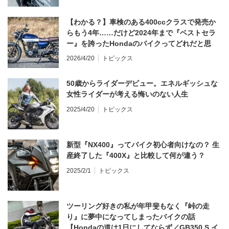
【わかる？】車検のある400ccクラスで発売か
らもう4年……だけど2024年まで『ベストセラ
ー』を誇ったHondaのバイクってどれだと思
う？
2026/4/20
トピックス
50歳からライダーデビュー。エネルギッシュな
女性ライダーが考える悔いのない人生
2025/4/20
トピックス
新型『NX400』ってバイク初心者向けなの？ 生
産終了した『400X』と比較して何が違う？
2025/2/1
トピックス
ツーリング好きの私が年甲斐もなく『峠の走
り』に夢中になってしまったバイクの話
【Hondaの道は1日にしてならず／GB350 S イ