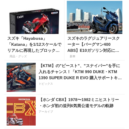
スズキ「Hayabusa」
スズキのラグジュアリースク
「Katana」を1/12スケールで
ーター【バーグマン400
リアルに再現したブロックモ
ABS】E10ガソリン対応に仕
デルが登場！
様変更して発売。価格は据え
用品・グッズ
新車
置きの98万100円！
【KTM】の"ビースト"、"スナイパー"を手に
入れるチャンス！「KTM 990 DUKE・KTM
1390 SUPER DUKE R EVO 購入サポートキャ
ンペーン」
トピックス
【ホンダ CBX】1978〜1982ミニヒストリー
・ホンダ初の並列6気筒公道モデルの軌跡
アーカイブ