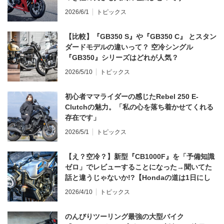
2026/6/1
トピックス
【比較】『GB350 S』や『GB350 C』 とスタン
ダードモデルの違いって？ 空冷シングル
『GB350』シリーズはどれが人気？
2026/5/10
トピックス
初心者ママライダーの感じたRebel 250 E-
Clutchの魅力。「私の心を落ち着かせてくれる
存在です」
2026/5/1
トピックス
【え？空冷？】新型『CB1000F』を「予備知識
ゼロ」でレビューすることになった→聞いてた
話と違うじゃないか!?【Hondaの道は1日にし
てならず／CB1000F ①第一印象 編】
2026/4/10
トピックス
のんびりツーリング最強の大型バイク