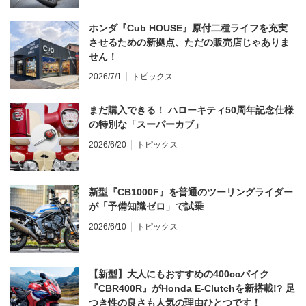
ホンダ『Cub HOUSE』原付二種ライフを充実
させるための新拠点、ただの販売店じゃありま
せん！
2026/7/1
トピックス
まだ購入できる！ ハローキティ50周年記念仕様
の特別な「スーパーカブ」
2026/6/20
トピックス
新型『CB1000F』を普通のツーリングライダー
が「予備知識ゼロ」で試乗
2026/6/10
トピックス
【新型】大人にもおすすめの400ccバイク
『CBR400R』がHonda E-Clutchを新搭載!? 足
つき性の良さも人気の理由ひとつです！