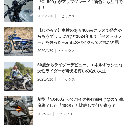
『CL500』がアップグレード！新色にも注目で
す！
2025/9/10
トピックス
【わかる？】車検のある400ccクラスで発売か
らもう4年……だけど2024年まで『ベストセラ
ー』を誇ったHondaのバイクってどれだと思
う？
2026/4/20
トピックス
50歳からライダーデビュー。エネルギッシュな
女性ライダーが考える悔いのない人生
2025/4/20
トピックス
新型『NX400』ってバイク初心者向けなの？ 生
産終了した『400X』と比較して何が違う？
2025/2/1
トピックス