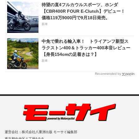
待望の直4フルカウルスポーツ、ホンダ
【CBR400R FOUR E-Clutch】デビュー！
価格119万9000円で9月18日発売。
新車
中免で乗れる輸入車！ トライアンフ新型ス
ラクストン400＆トラッカー400本音レビュー
【身長154cmの足着きは？】
新車
Recommended by
運営会社：株式会社八重洲出版 モーサイ編集部
東京都中央区八丁堀4-5-9