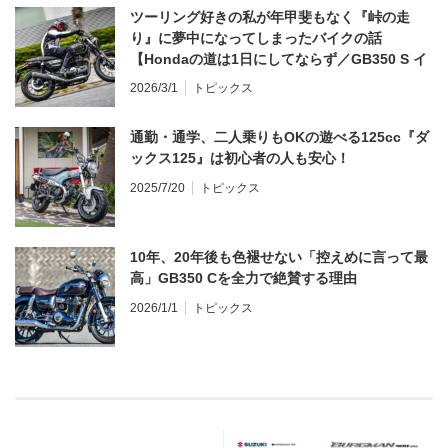
ツーリング好きの私が年甲斐もなく『峠の走
り』に夢中になってしまったバイクの話
【Hondaの道は1日にしてならず／GB350 S イ
ンプレ・レビュー 前編】
2026/3/1
トピックス
通勤・通学、二人乗りもOKの遊べる125cc『ダ
ックス125』は初心者の人も安心！
2025/7/20
トピックス
10年、20年後も色褪せない「控えめに言って最
高」GB350 Cを全力で絶賛する理由
2026/1/1
トピックス