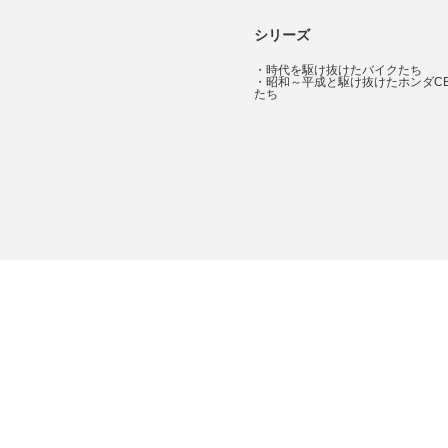
シリーズ
・
時代を駆け抜けたバイクたち
・
昭和～平成と駆け抜けたホンダC
たち