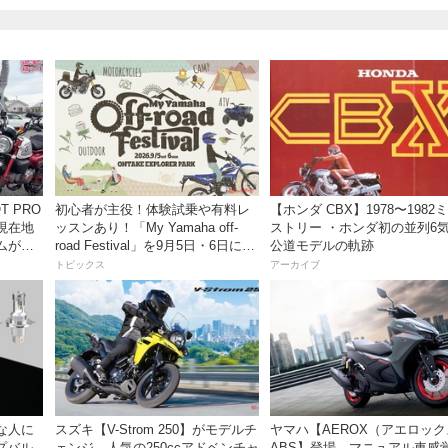
初心者が主役！体験試乗や有料レ
【ホンダ CBX】1978〜1982
現在地
ッスンあり！「My Yamaha off-
ストリー ・ホンダ初の並列6
ムがめ
road Festival」を9月5日・6日にオ
公道モデルの軌跡
動画付
ンタケエクスプローラーパークで
トピックス
アーカイブ
実施！
な人に
スズキ【V-Strom 250】がモデルチ
ヤマハ【AEROX（アエロッ
プバル
ェンジ。人気の250ccアドベンチャ
ABS】登場。マニュアル車感