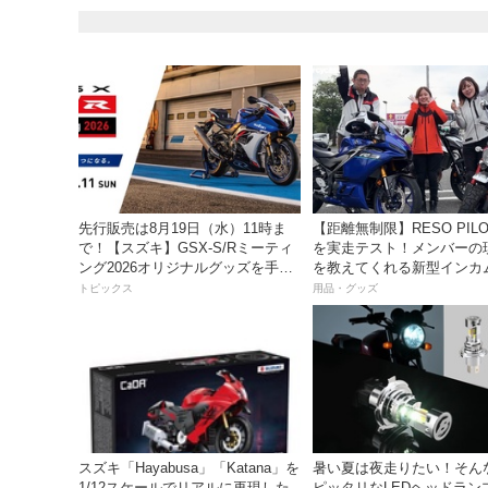
先行販売は8月19日（水）11時ま
【距離無制限】RESO PILOT PRO
で！【スズキ】GSX-S/Rミーティ
を実走テスト！メンバーの
ング2026オリジナルグッズを手に
を教えてくれる新型インカ
入れよう！
っちゃ便利な３つの理由【
トピックス
用品・グッズ
き】
スズキ「Hayabusa」「Katana」を
暑い夏は夜走りたい！そん
1/12スケールでリアルに再現した
ピッタリなLEDヘッドラン