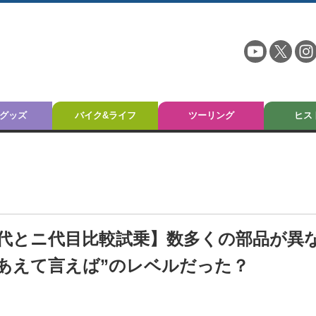
グッズ
バイク&ライフ
ツーリング
ヒス
初代とニ代目比較試乗】数多くの部品が異
“あえて言えば”のレベルだった？