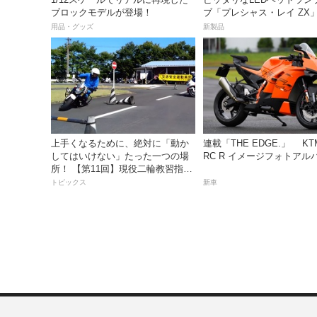
ブロックモデルが登場！
ブ「プレシャス・レイ ZX
イトナ】から登場
用品・グッズ
新製品
上手くなるために、絶対に「動か
連載「THE EDGE.」 KTM
してはいけない」たった一つの場
RC R イメージフォトアル
所！ 【第11回】現役二輪教習指導
員YouTuberばくのライテク講座
トピックス
新車