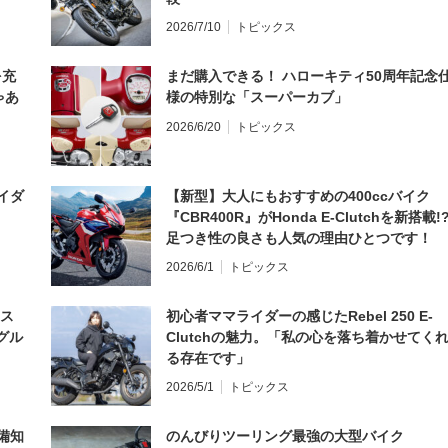
2026/7/10
トピックス
を充
まだ購入できる！ ハローキティ50周年記念
ゃあ
様の特別な「スーパーカブ」
2026/6/20
トピックス
イダ
【新型】大人にもおすすめの400ccバイク
『CBR400R』がHonda E-Clutchを新搭載!
足つき性の良さも人気の理由ひとつです！
2026/6/1
トピックス
とス
初心者ママライダーの感じたRebel 250 E-
グル
Clutchの魅力。「私の心を落ち着かせてく
る存在です」
2026/5/1
トピックス
備知
のんびりツーリング最強の大型バイク