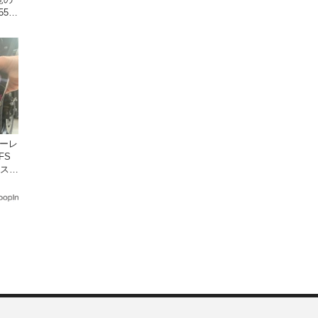
5cc
発売。
ターレ
FS
年スト
レの