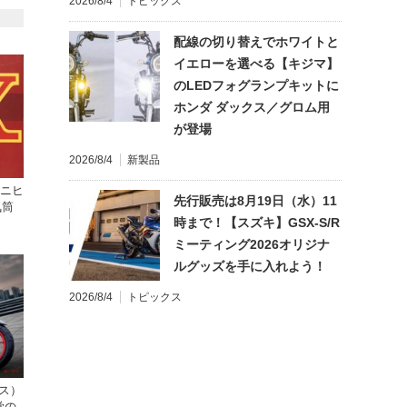
2026/8/4
トピックス
配線の切り替えでホワイトと
イエローを選べる【キジマ】
のLEDフォグランプキットに
ホンダ ダックス／グロム用
が登場
2026/8/4
新製品
ミニヒ
先行販売は8月19日（水）11
気筒
時まで！【スズキ】GSX-S/R
ミーティング2026オリジナ
ルグッズを手に入れよう！
2026/8/4
トピックス
クス）
覚の