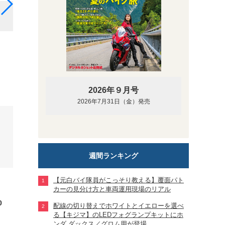
2021年型GBメーター
2026年９月号
2026年7月31日（金）発売
週間ランキング
【元白バイ隊員がこっそり教える】覆面パト
カーの見分け方と車両運用現場のリアル
0
配線の切り替えでホワイトとイエローを選べ
る【キジマ】のLEDフォグランプキットにホ
ンダ ダックス／グロム用が登場