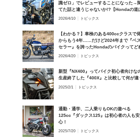
識ゼロ」でレビューすることになった→
てた話と違うじゃないか!?【Hondaの道
日にしてならず／CB1000F ①第一印象 
2026/4/10
トピックス
【わかる？】車検のある400ccクラスで
からもう4年……だけど2024年まで『ベ
セラー』を誇ったHondaのバイクってど
と思う？
2026/4/20
トピックス
新型『NX400』ってバイク初心者向けな
生産終了した『400X』と比較して何が違
2025/2/1
トピックス
通勤・通学、二人乗りもOKの遊べる
125cc『ダックス125』は初心者の人も安
心！
2025/7/20
トピックス