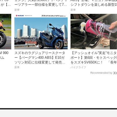
」が【デ
ーツアラー一部仕様を変更して7月
シフトダウンを楽しめる新型15
23日発売。価格68万5300円
スポーツスクーター8月31日
新車
新車
価格48万1800円
 990
スズキのラグジュアリースクータ
【アッシュオイル”実走”モニ
バム
ー【バーグマン400 ABS】E10ガ
ポート】第6回・モトスペック
ソリン対応に仕様変更して発売。
をスズキSV650Xに！ 「長
価格は据え置きの98万100円！
レスだったシフトの固さがコ
新車
バイクライフ
おかげで滑らかに！」
Recommended by