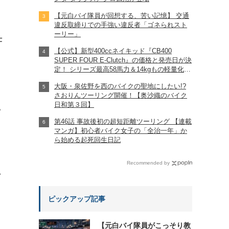
【元白バイ隊員が回想する、苦い記憶】 交通
違反取締りでの手強い違反者「ゴネられスト
ーリー」
仕
【公式】新型400ccネイキッド『CB400
SUPER FOUR E-Clutch』の価格と発売日が決
定！ シリーズ最高58馬力＆14kgもの軽量化!?
完全に「旧CB400SF」を超えた!?
大阪・泉佐野を西のバイクの聖地にしたい!?
【Honda2026新車ニュース】
さおりんツーリング開催！【奥沙織のバイク
日和第３回】
?
第46話 事故後初の超短距離ツーリング 【連載
マンガ】初心者バイク女子の「全治一年」か
ら始める起死回生日記
Recommended by
れ
ピックアップ記事
【元白バイ隊員がこっそり教