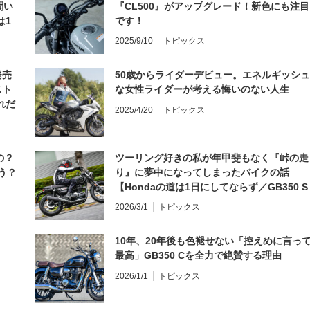
聞い
『CL500』がアップグレード！新色にも注目
は1
です！
編】
2025/9/10
トピックス
発売
50歳からライダーデビュー。エネルギッシュ
スト
な女性ライダーが考える悔いのない人生
れだ
2025/4/20
トピックス
の？
ツーリング好きの私が年甲斐もなく『峠の走
う？
り』に夢中になってしまったバイクの話
【Hondaの道は1日にしてならず／GB350 S
インプレ・レビュー 前編】
2026/3/1
トピックス
10年、20年後も色褪せない「控えめに言っ
最高」GB350 Cを全力で絶賛する理由
2026/1/1
トピックス