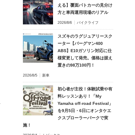
える】覆面パトカーの見分け
方と車両運用現場のリアル
2026/8/6
バイクライフ
スズキのラグジュアリースク
ーター【バーグマン400
ABS】E10ガソリン対応に仕
様変更して発売。価格は据え
置きの98万100円！
2026/8/5
新車
初心者が主役！体験試乗や有
料レッスンあり！「My
Yamaha off-road Festival」
て
を9月5日・6日にオンタケエ
クスプローラーパークで実
施！