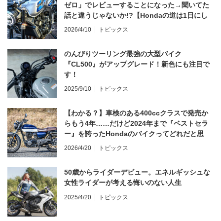
ゼロ」でレビューすることになった→聞いてた
話と違うじゃないか!?【Hondaの道は1日にし
てならず／CB1000F ①第一印象 編】
2026/4/10
トピックス
のんびりツーリング最強の大型バイク
『CL500』がアップグレード！新色にも注目で
す！
2025/9/10
トピックス
【わかる？】車検のある400ccクラスで発売か
らもう4年……だけど2024年まで『ベストセラ
ー』を誇ったHondaのバイクってどれだと思
う？
2026/4/20
トピックス
50歳からライダーデビュー。エネルギッシュな
女性ライダーが考える悔いのない人生
2025/4/20
トピックス