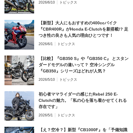
2026/6/10
トピックス
【新型】大人にもおすすめの400ccバイク
『CBR400R』がHonda E-Clutchを新搭載!? 足
つき性の良さも人気の理由ひとつです！
2026/6/1
トピックス
【比較】『GB350 S』や『GB350 C』 とスタン
ダードモデルの違いって？ 空冷シングル
『GB350』シリーズはどれが人気？
2026/5/10
トピックス
初心者ママライダーの感じたRebel 250 E-
Clutchの魅力。「私の心を落ち着かせてくれる
存在です」
2026/5/1
トピックス
【え？空冷？】新型『CB1000F』を「予備知識