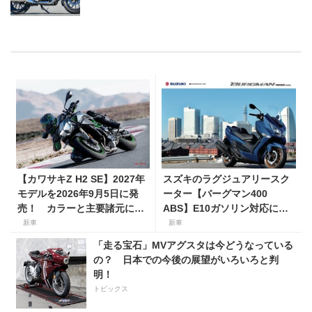
【カワサキZ H2 SE】2027年
スズキのラグジュアリースク
モデルを2026年9月5日に発
ーター【バーグマン400
売！ カラーと主要諸元に変
ABS】E10ガソリン対応に仕
更はなく、価格は据え置きの
様変更して発売。価格は据え
新車
新車
247万5000円！
置きの98万100円！
「走る宝石」MVアグスタは今どうなっている
の？ 日本での今後の展望がいろいろと判
明！
トピックス