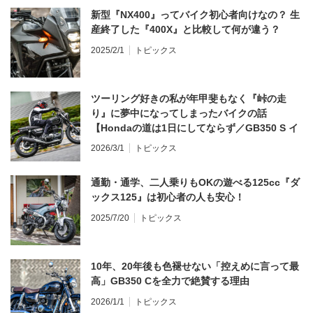
新型『NX400』ってバイク初心者向けなの？ 生
産終了した『400X』と比較して何が違う？
2025/2/1
トピックス
ツーリング好きの私が年甲斐もなく『峠の走
り』に夢中になってしまったバイクの話
【Hondaの道は1日にしてならず／GB350 S イ
ンプレ・レビュー 前編】
2026/3/1
トピックス
通勤・通学、二人乗りもOKの遊べる125cc『ダ
ックス125』は初心者の人も安心！
2025/7/20
トピックス
10年、20年後も色褪せない「控えめに言って最
高」GB350 Cを全力で絶賛する理由
2026/1/1
トピックス