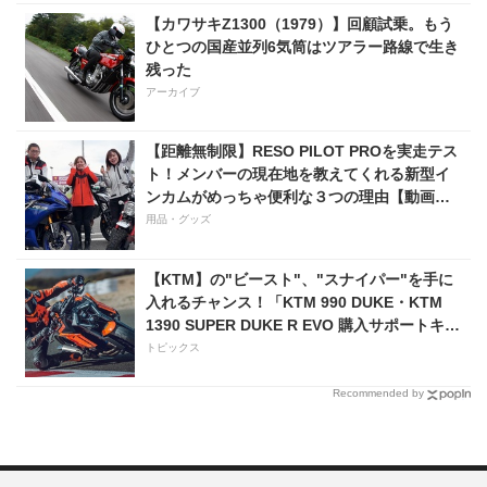
【カワサキZ1300（1979）】回顧試乗。もう
ひとつの国産並列6気筒はツアラー路線で生き
残った
アーカイブ
【距離無制限】RESO PILOT PROを実走テス
ト！メンバーの現在地を教えてくれる新型イ
ンカムがめっちゃ便利な３つの理由【動画付
き】
用品・グッズ
【KTM】の"ビースト"、"スナイパー"を手に
入れるチャンス！「KTM 990 DUKE・KTM
1390 SUPER DUKE R EVO 購入サポートキャ
ンペーン」
トピックス
Recommended by