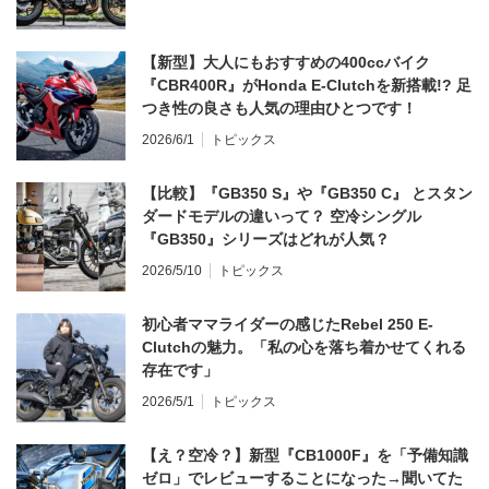
【新型】大人にもおすすめの400ccバイク
『CBR400R』がHonda E-Clutchを新搭載!? 足
つき性の良さも人気の理由ひとつです！
2026/6/1
トピックス
【比較】『GB350 S』や『GB350 C』 とスタン
ダードモデルの違いって？ 空冷シングル
『GB350』シリーズはどれが人気？
2026/5/10
トピックス
初心者ママライダーの感じたRebel 250 E-
Clutchの魅力。「私の心を落ち着かせてくれる
存在です」
2026/5/1
トピックス
【え？空冷？】新型『CB1000F』を「予備知識
ゼロ」でレビューすることになった→聞いてた