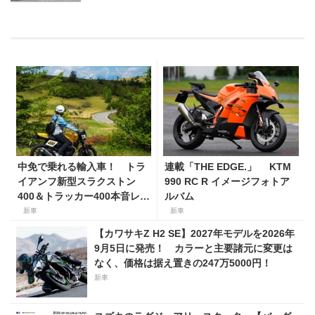
中免で乗れる輸入車！ トラ
連載「THE EDGE.」 KTM
イアンフ新型スラクストン
990 RC R イメージフォトア
400＆トラッカー400本音レビ
ルバム
ュー【身長154cmの足着き
新車
新車
は？】
【カワサキZ H2 SE】2027年モデルを2026年
9月5日に発売！ カラーと主要諸元に変更は
なく、価格は据え置きの247万5000円！
新車