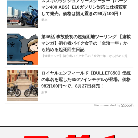
スズキのラグジュアリースクーター【バーグ
マン400 ABS】E10ガソリン対応に仕様変更
して発売。価格は据え置きの98万100円！
新車
第46話 事故後初の超短距離ツーリング 【連載
マンガ】初心者バイク女子の「全治一年」か
ら始める起死回生日記
【連載マンガ】初心者バイク女子の「全治一年」から始める起死回生日記
ロイヤルエンフィールド【BULLET650】伝統
の車名を冠した650ツインモデルが登場。価格
98万100円〜で、8月27日発売！
新車
Recommended by