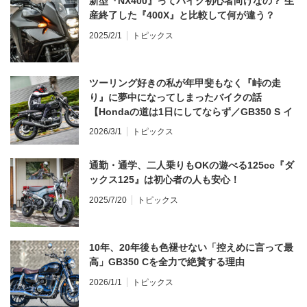
新型『NX400』ってバイク初心者向けなの？ 生
産終了した『400X』と比較して何が違う？
2025/2/1
トピックス
ツーリング好きの私が年甲斐もなく『峠の走
り』に夢中になってしまったバイクの話
【Hondaの道は1日にしてならず／GB350 S イ
ンプレ・レビュー 前編】
2026/3/1
トピックス
通勤・通学、二人乗りもOKの遊べる125cc『ダ
ックス125』は初心者の人も安心！
2025/7/20
トピックス
10年、20年後も色褪せない「控えめに言って最
高」GB350 Cを全力で絶賛する理由
2026/1/1
トピックス