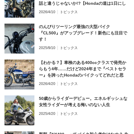
話と違うじゃないか!?【Hondaの道は1日にし
てならず／CB1000F ①第一印象 編】
2026/4/10
トピックス
のんびりツーリング最強の大型バイク
『CL500』がアップグレード！新色にも注目で
す！
2025/9/10
トピックス
【わかる？】車検のある400ccクラスで発売か
らもう4年……だけど2024年まで『ベストセラ
ー』を誇ったHondaのバイクってどれだと思
う？
2026/4/20
トピックス
50歳からライダーデビュー。エネルギッシュな
女性ライダーが考える悔いのない人生
2025/4/20
トピックス