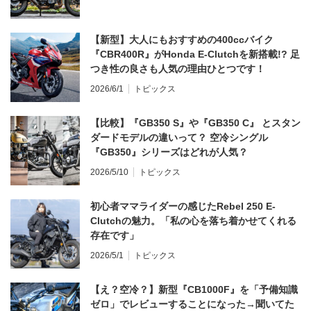
【新型】大人にもおすすめの400ccバイク
『CBR400R』がHonda E-Clutchを新搭載!? 足
つき性の良さも人気の理由ひとつです！
2026/6/1
トピックス
【比較】『GB350 S』や『GB350 C』 とスタン
ダードモデルの違いって？ 空冷シングル
『GB350』シリーズはどれが人気？
2026/5/10
トピックス
初心者ママライダーの感じたRebel 250 E-
Clutchの魅力。「私の心を落ち着かせてくれる
存在です」
2026/5/1
トピックス
【え？空冷？】新型『CB1000F』を「予備知識
ゼロ」でレビューすることになった→聞いてた