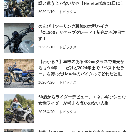
話と違うじゃないか!?【Hondaの道は1日にし
てならず／CB1000F ①第一印象 編】
2026/4/10
トピックス
のんびりツーリング最強の大型バイク
『CL500』がアップグレード！新色にも注目で
す！
2025/9/10
トピックス
【わかる？】車検のある400ccクラスで発売か
らもう4年……だけど2024年まで『ベストセラ
ー』を誇ったHondaのバイクってどれだと思
う？
2026/4/20
トピックス
50歳からライダーデビュー。エネルギッシュな
女性ライダーが考える悔いのない人生
2025/4/20
トピックス