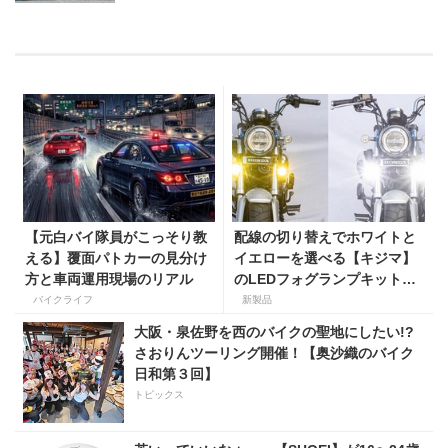
【元白バイ隊員がこっそり教
配線の切り替えでホワイトと
える】覆面パトカーの見分け
イエローを選べる【キジマ】
方と車両運用現場のリアル
のLEDフォグランプキットに
ホンダ ダックス／グロム用が
バイクライフ
新製品
登場
大阪・泉佐野を西のバイクの聖地にしたい!?
さおりんツーリング開催！【奥沙織のバイク
日和第３回】
トピックス