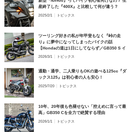
新型『NX400』ってバイク初心者向けなの？ 生
産終了した『400X』と比較して何が違う？
2025/2/1
トピックス
ツーリング好きの私が年甲斐もなく『峠の走
り』に夢中になってしまったバイクの話
【Hondaの道は1日にしてならず／GB350 S イ
ンプレ・レビュー 前編】
2026/3/1
トピックス
通勤・通学、二人乗りもOKの遊べる125cc『ダ
ックス125』は初心者の人も安心！
2025/7/20
トピックス
10年、20年後も色褪せない「控えめに言って最
高」GB350 Cを全力で絶賛する理由
2026/1/1
トピックス