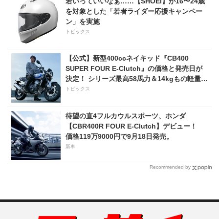
若いっていいなぁ……【SHOEI】が16〜24歳
を対象とした「若者ライダー応援キャンペー
ン」を実施
トピックス
【公式】新型400ccネイキッド『CB400
SUPER FOUR E-Clutch』の価格と発売日が
決定！ シリーズ最高58馬力＆14kgもの軽量
化!? 完全に「旧CB400SF」を超えた!?
トピックス
【Honda2026新車ニュース】
待望の直4フルカウルスポーツ、ホンダ
【CBR400R FOUR E-Clutch】デビュー！
価格119万9000円で9月18日発売。
新車
Recommended by