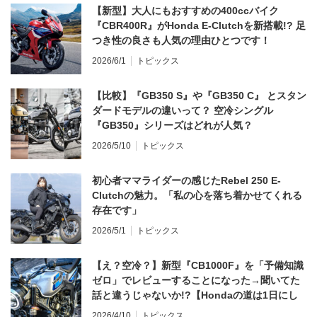
【新型】大人にもおすすめの400ccバイク
『CBR400R』がHonda E-Clutchを新搭載!? 足
つき性の良さも人気の理由ひとつです！
2026/6/1
トピックス
【比較】『GB350 S』や『GB350 C』 とスタン
ダードモデルの違いって？ 空冷シングル
『GB350』シリーズはどれが人気？
2026/5/10
トピックス
初心者ママライダーの感じたRebel 250 E-
Clutchの魅力。「私の心を落ち着かせてくれる
存在です」
2026/5/1
トピックス
【え？空冷？】新型『CB1000F』を「予備知識
ゼロ」でレビューすることになった→聞いてた
話と違うじゃないか!?【Hondaの道は1日にし
てならず／CB1000F ①第一印象 編】
2026/4/10
トピックス