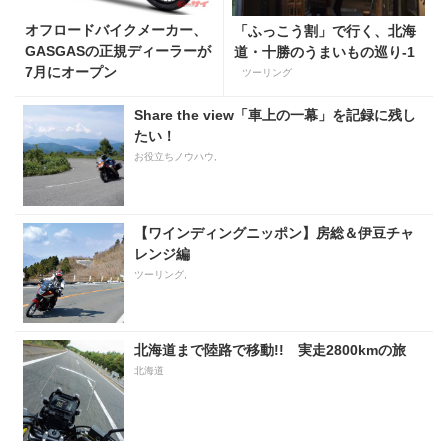
オフロードバイクメーカー、
「ふっこう割」で行く、北海
GASGASの正規ディーラーが
道・十勝のうまいもの巡り-1
7月にオープン
ツーリング
Share the view「車上の一幕」を記録に残し
たい！
お役立ちノウハウ,
【ワインディングニッポン】房総＆伊豆チャ
レンジ編
ツーリング,
北海道まで陸路で移動!! 実走2800kmの旅
北海道