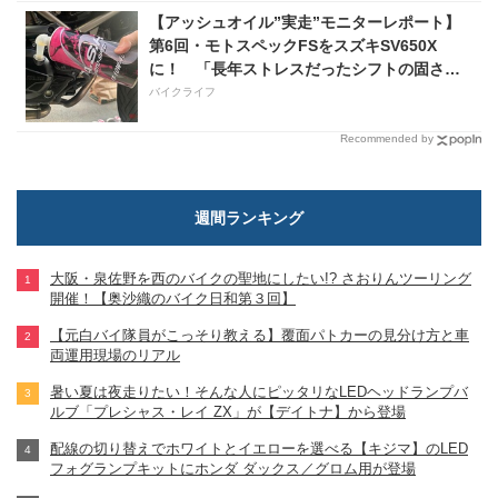
【アッシュオイル”実走”モニターレポート】
第6回・モトスペックFSをスズキSV650X
に！ 「長年ストレスだったシフトの固さが
コレのおかげで滑らかに！」
バイクライフ
Recommended by
週間ランキング
大阪・泉佐野を西のバイクの聖地にしたい!? さおりんツーリング
開催！【奥沙織のバイク日和第３回】
【元白バイ隊員がこっそり教える】覆面パトカーの見分け方と車
両運用現場のリアル
暑い夏は夜走りたい！そんな人にピッタリなLEDヘッドランプバ
ルブ「プレシャス・レイ ZX」が【デイトナ】から登場
配線の切り替えでホワイトとイエローを選べる【キジマ】のLED
フォグランプキットにホンダ ダックス／グロム用が登場