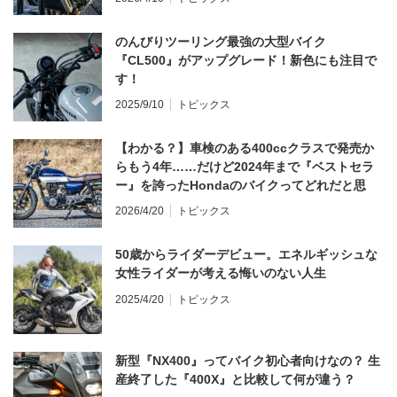
のんびりツーリング最強の大型バイク
『CL500』がアップグレード！新色にも注目で
す！
2025/9/10
トピックス
【わかる？】車検のある400ccクラスで発売か
らもう4年……だけど2024年まで『ベストセラ
ー』を誇ったHondaのバイクってどれだと思
う？
2026/4/20
トピックス
50歳からライダーデビュー。エネルギッシュな
女性ライダーが考える悔いのない人生
2025/4/20
トピックス
新型『NX400』ってバイク初心者向けなの？ 生
産終了した『400X』と比較して何が違う？