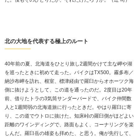
北の大地を代表する極上のルート
40年前の夏、北海道をひとり旅し2週間かけて主な岬や湖
を巡ったときに初めて走った。バイクはTX500。霧多布／
納沙布岬を訪れ、根室、標津経由で羅臼からオホーツク海
側に抜けようとして、この道を通ったのだ。2度目は20年
前、借りたトラの3気筒サンダーバードで、バイク仲間数
人と1週間弱の北海道旅に行ったときだ。やはり羅臼に寄
り、この道でウトロに抜けた。知床峠の羅臼側がほどよい
距離のワインディングで、路面もよく、コーナリングを楽
しんだ。羅臼岳の雄姿も拝めた、と思う。俺が先行して、