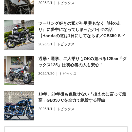
2025/2/1
トピックス
ツーリング好きの私が年甲斐もなく『峠の走
り』に夢中になってしまったバイクの話
【Hondaの道は1日にしてならず／GB350 S イ
ンプレ・レビュー 前編】
2026/3/1
トピックス
通勤・通学、二人乗りもOKの遊べる125cc『ダ
ックス125』は初心者の人も安心！
2025/7/20
トピックス
10年、20年後も色褪せない「控えめに言って最
高」GB350 Cを全力で絶賛する理由
2026/1/1
トピックス