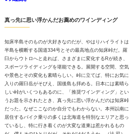
真っ先に思い浮かんだお薦めのワインディング
知床半島そのものが大好きなのだが、やはりハイライトは
半島を横断する国道334号とその最高地点の知床峠だ。羅
臼からウトロへと走れば、さまざまに変化するRが続き、
スポーツライディングを堪能できる。展開する空間、空気
や景色とその変化も素晴らしい。峠に立てば、特にお気に
入りの羅臼岳がそびえ、国後島も拝める。日本には素晴ら
しい峠がいくつもあるのに、「推奨ワインディング」とい
うお題を示されたとき、真っ先に思い浮かんだのは知床峠
だった。なぜここなのか自分でもわからない。本州以南に
居住するバイク乗りの多くは北海道を特別なエリアと思っ
ているし、特に行き着くのが大変な道東は惹かれるもの
だ。僕もそのひとりだが、それだけだろうか。（辻 司）