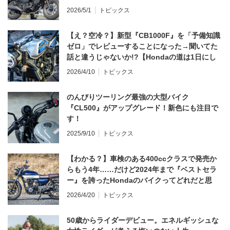
2026/5/1
トピックス
【え？空冷？】新型『CB1000F』を「予備知識
ゼロ」でレビューすることになった→聞いてた
話と違うじゃないか!?【Hondaの道は1日にし
てならず／CB1000F ①第一印象 編】
2026/4/10
トピックス
のんびりツーリング最強の大型バイク
『CL500』がアップグレード！新色にも注目で
す！
2025/9/10
トピックス
【わかる？】車検のある400ccクラスで発売か
らもう4年……だけど2024年まで『ベストセラ
ー』を誇ったHondaのバイクってどれだと思
う？
2026/4/20
トピックス
50歳からライダーデビュー。エネルギッシュな