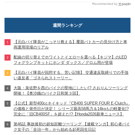
Recommended by
週間ランキング
【元白バイ隊員がこっそり教える】覆面パトカーの見分け方と車
両運用現場のリアル
配線の切り替えでホワイトとイエローを選べる【キジマ】のLED
フォグランプキットにホンダ ダックス／グロム用が登場
【元白バイ隊員が回想する、苦い記憶】 交通違反取締りでの手強
い違反者「ゴネられストーリー」
大阪・泉佐野を西のバイクの聖地にしたい!? さおりんツーリング
開催！【奥沙織のバイク日和第３回】
【公式】新型400ccネイキッド『CB400 SUPER FOUR E-Clutch』
の価格と発売日が決定！ シリーズ最高58馬力＆14kgもの軽量化!?
完全に「旧CB400SF」を超えた!?【Honda2026新車ニュース】
第46話 事故後初の超短距離ツーリング 【連載マンガ】初心者バイ
ク女子の「全治一年」から始める起死回生日記