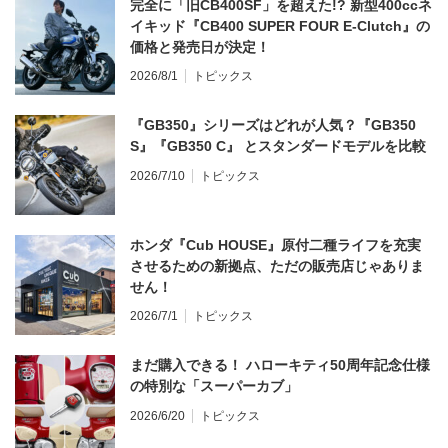
完全に「旧CB400SF」を超えた!? 新型400ccネ
イキッド『CB400 SUPER FOUR E-Clutch』の
価格と発売日が決定！
2026/8/1
トピックス
『GB350』シリーズはどれが人気？『GB350
S』『GB350 C』 とスタンダードモデルを比較
2026/7/10
トピックス
ホンダ『Cub HOUSE』原付二種ライフを充実
させるための新拠点、ただの販売店じゃありま
せん！
2026/7/1
トピックス
まだ購入できる！ ハローキティ50周年記念仕様
の特別な「スーパーカブ」
2026/6/20
トピックス