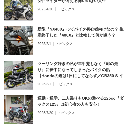
女性ライダーが考える悔いのない人生
2025/4/20
トピックス
新型『NX400』ってバイク初心者向けなの？ 生
産終了した『400X』と比較して何が違う？
2025/2/1
トピックス
ツーリング好きの私が年甲斐もなく『峠の走
り』に夢中になってしまったバイクの話
【Hondaの道は1日にしてならず／GB350 S イ
ンプレ・レビュー 前編】
2026/3/1
トピックス
通勤・通学、二人乗りもOKの遊べる125cc『ダ
ックス125』は初心者の人も安心！
2025/7/20
トピックス