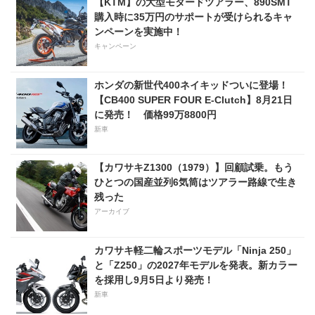
【KTM】の大型モタードツアラー、890SMT
購入時に35万円のサポートが受けられるキャ
ンペーンを実施中！
キャンペーン
ホンダの新世代400ネイキッドついに登場！
【CB400 SUPER FOUR E-Clutch】8月21日
に発売！ 価格99万8800円
新車
【カワサキZ1300（1979）】回顧試乗。もう
ひとつの国産並列6気筒はツアラー路線で生き
残った
アーカイブ
カワサキ軽二輪スポーツモデル「Ninja 250」
と「Z250」の2027年モデルを発表。新カラー
を採用し9月5日より発売！
新車