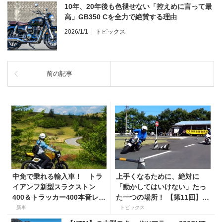
10年、20年後も色褪せない「控えめに言って最
高」GB350 Cを全力で絶賛する理由
2026/1/1
トピックス
前の記事
中免で乗れる輸入車！ トラ
上手くなるために、絶対に
イアンフ新型スラクストン
「動かしてはいけない」たっ
400＆トラッカー400本音レビ
た一つの場所！ 【第11回】現
ュー【身長154cmの足着き
役二輪教習指導員YouTuber
新車
トピックス
は？】
ばくのライテク講座