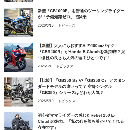
新型『CB1000F』を普通のツーリングライダー
が「予備知識ゼロ」で試乗
2026/6/10
トピックス
【新型】大人にもおすすめの400ccバイク
『CBR400R』がHonda E-Clutchを新搭載!? 足
つき性の良さも人気の理由ひとつです！
2026/6/1
トピックス
【比較】『GB350 S』や『GB350 C』 とスタン
ダードモデルの違いって？ 空冷シングル
『GB350』シリーズはどれが人気？
2026/5/10
トピックス
初心者ママライダーの感じたRebel 250 E-
Clutchの魅力。「私の心を落ち着かせてくれる
存在です」