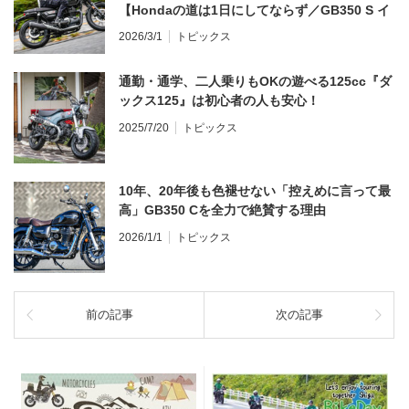
【Hondaの道は1日にしてならず／GB350 S イ
ンプレ・レビュー 前編】
2026/3/1
トピックス
通勤・通学、二人乗りもOKの遊べる125cc『ダ
ックス125』は初心者の人も安心！
2025/7/20
トピックス
10年、20年後も色褪せない「控えめに言って最
高」GB350 Cを全力で絶賛する理由
2026/1/1
トピックス
前の記事
次の記事