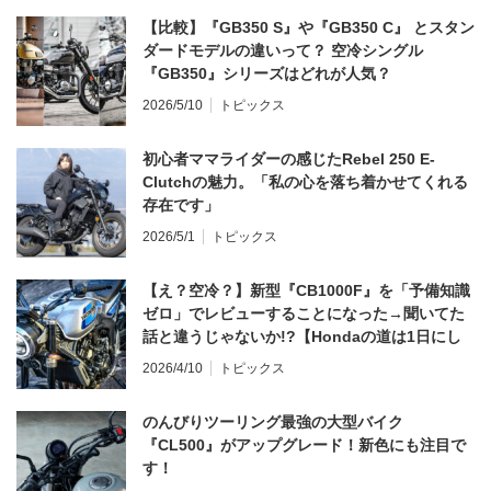
【比較】『GB350 S』や『GB350 C』 とスタン
ダードモデルの違いって？ 空冷シングル
『GB350』シリーズはどれが人気？
2026/5/10
トピックス
初心者ママライダーの感じたRebel 250 E-
Clutchの魅力。「私の心を落ち着かせてくれる
存在です」
2026/5/1
トピックス
【え？空冷？】新型『CB1000F』を「予備知識
ゼロ」でレビューすることになった→聞いてた
話と違うじゃないか!?【Hondaの道は1日にし
てならず／CB1000F ①第一印象 編】
2026/4/10
トピックス
のんびりツーリング最強の大型バイク
『CL500』がアップグレード！新色にも注目で
す！