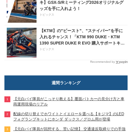
キ】GSX-S/Rミーティング2026オリジナルグ
ッズを手に入れよう！
トピックス
【KTM】の"ビースト"、"スナイパー"を手に
入れるチャンス！「KTM 990 DUKE・KTM
1390 SUPER DUKE R EVO 購入サポートキャ
ンペーン」
トピックス
Recommended by
週間ランキング
【元白バイ隊員がこっそり教える】覆面パトカーの見分け方と車
両運用現場のリアル
配線の切り替えでホワイトとイエローを選べる【キジマ】のLED
フォグランプキットにホンダ ダックス／グロム用が登場
【元白バイ隊員が回想する、苦い記憶】 交通違反取締りでの手強