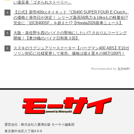
い違反者「ゴネられストーリー」
【公式】新型400ccネイキッド『CB400 SUPER FOUR E-Clutch』
の価格と発売日が決定！ シリーズ最高58馬力＆14kgもの軽量化!?
完全に「旧CB400SF」を超えた!?【Honda2026新車ニュース】
大阪・泉佐野を西のバイクの聖地にしたい!? さおりんツーリング
開催！【奥沙織のバイク日和第３回】
スズキのラグジュアリースクーター【バーグマン400 ABS】E10ガ
ソリン対応に仕様変更して発売。価格は据え置きの98万100円！
Recommended by
運営会社：株式会社八重洲出版 モーサイ編集部
東京都中央区八丁堀4-5-9