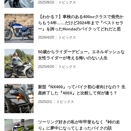
2025/9/10
トピックス
【わかる？】車検のある400ccクラスで発売か
らもう4年……だけど2024年まで『ベストセラ
ー』を誇ったHondaのバイクってどれだと思
う？
2026/4/20
トピックス
50歳からライダーデビュー。エネルギッシュな
女性ライダーが考える悔いのない人生
2025/4/20
トピックス
新型『NX400』ってバイク初心者向けなの？ 生
産終了した『400X』と比較して何が違う？
2025/2/1
トピックス
ツーリング好きの私が年甲斐もなく『峠の走
り』に夢中になってしまったバイクの話