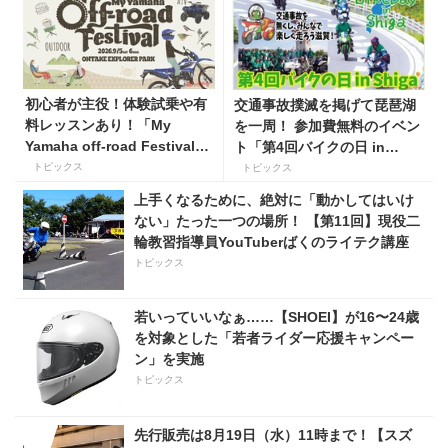
初心者が主役！体験試乗や有
交通事故撲滅を掲げて琵琶湖
料レッスンあり！「My
を一周！ 参加費無料のイベン
Yamaha off-road Festival」
ト「第4回バイクの日 in
を9月5日・6日にオンタケエ
Shiga」を8月15日、16日に
トピックス
トピックス
クスプローラーパークで実
開催
上手くなるために、絶対に「動かしてはいけ
施！
ない」たった一つの場所！ 【第11回】現役二
輪教習指導員YouTuberばくのライテク講座
トピックス
若いっていいなぁ……【SHOEI】が16〜24歳
を対象とした「若者ライダー応援キャンペー
ン」を実施
トピックス
先行販売は8月19日（水）11時まで！【スズ