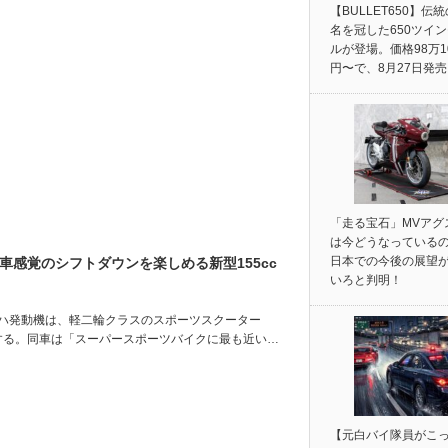
【BULLET650】伝
名を冠した650ツイ
ルが登場。価格98万1
円〜で、8月27日発
「走る宝石」MVアグ
は今どうなっている
日本での今後の展望
ル車感覚のシフトダウンを楽しめる新型155cc
いろと判明！
マハ発動機は、軽二輪クラスのスポーツスクーター
発売する。同車は「スーパースポーツバイクに最も近い…
【元白バイ隊員がこ