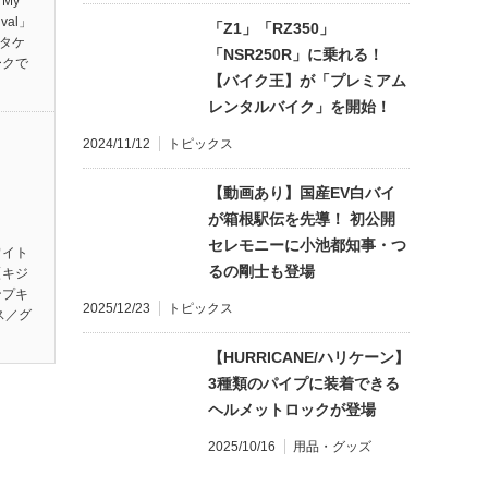
My
ival」
「Z1」「RZ350」
ンタケ
「NSR250R」に乗れる！
ークで
【バイク王】が「プレミアム
レンタルバイク」を開始！
2024/11/12
トピックス
【動画あり】国産EV白バイ
が箱根駅伝を先導！ 初公開
セレモニーに小池都知事・つ
ワイト
るの剛士も登場
【キジ
ンプキ
2025/12/23
トピックス
ス／グ
【HURRICANE/ハリケーン】
3種類のパイプに装着できる
ヘルメットロックが登場
2025/10/16
用品・グッズ