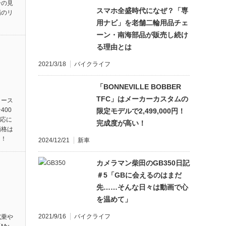
ーの見
スマホ全盛時代になぜ？「専
場のリ
用ナビ」を老舗二輪用品チェ
ーン・南海部品が販売し続け
る理由とは
2021/3/18
バイクライフ
「BONNEVILLE BOBBER
TFC」はメーカーカスタムの
リース
400
限定モデルで2,499,000円！
対応に
完成度が高い！
価格は
円！
2024/12/21
新車
カメラマン柴田のGB350日記
＃5「GBに会えるのはまだ
先……そんな日々は動画で心
を温めて」
2021/9/16
バイクライフ
試乗や