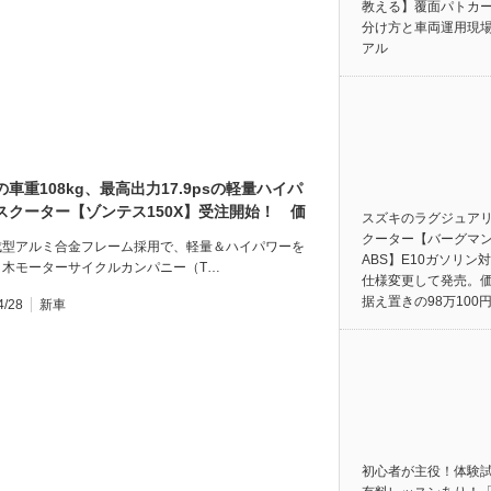
教える】覆面パトカ
分け方と車両運用現
アル
の車重108kg、最高出力17.9psの軽量ハイパ
スクーター【ゾンテス150X】受注開始！ 価
スズキのラグジュア
万5000円。
クーター【バーグマン
成型アルミ合金フレーム採用で、軽量＆ハイパワーを
ABS】E10ガソリン
月木モーターサイクルカンパニー（T…
仕様変更して発売。
据え置きの98万100
4/28
新車
初心者が主役！体験