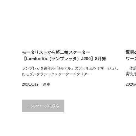
モータリストから軽二輪スクーター
驚異
【Lambretta（ランブレッタ）J200】8月発
ワー
売！ 価格71万5000円
格49
ランブレッタ往年の「Jモデル」のフォルムをオマージュし
一体
たモダンクラシックスクーターイタリア…
実現
2026/6/12
新車
2026/
トップページに戻る