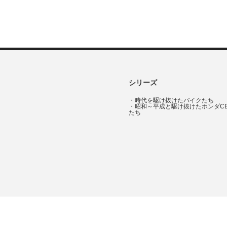
シリーズ
・
時代を駆け抜けたバイクたち
・
昭和～平成と駆け抜けたホンダC
たち