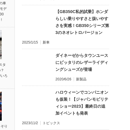
統の車
ンモデ
【GB350C私的試乗】ホンダ
00
らしい乗りやすさと扱いやす
売！
さを実感！GB350シリーズ第
3のネオレトロバージョン
2025/1/15
新車
ダイネーゼからタウンユース
にピッタリのレザーライディ
スタ
ングシューズが登場
の？
がいろ
2020/6/26
新製品
ハロウィーンでコンパニオン
も仮装！【ジャパンモビリテ
ィショー2023】最終日の追
加イベントも発表
2023/11/2
トピックス
っそり