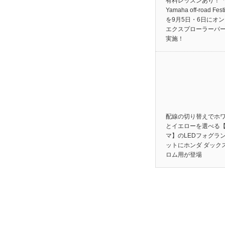
有料レッスンあり！「
Yamaha off-road Fest
を9月5日・6日にオ
エクスプローラーパ
実施！
配線の切り替えでホ
とイエローを選べる
マ】のLEDフォグラ
ットにホンダ ダック
ロム用が登場