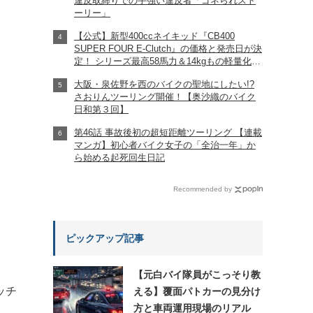
違反取締りでの手強い違反者「ゴネられスト
ーリー」
【公式】新型400ccネイキッド『CB400
SUPER FOUR E-Clutch』の価格と発売日が決
定！ シリーズ最高58馬力＆14kgもの軽量化!?
完全に「旧CB400SF」を超えた!?
大阪・泉佐野を西のバイクの聖地にしたい!?
【Honda2026新車ニュース】
さおりんツーリング開催！【奥沙織のバイク
日和第３回】
第46話 事故後初の超短距離ツーリング 【連載
マンガ】初心者バイク女子の「全治一年」か
ら始める起死回生日記
Recommended by
ピックアップ記事
【元白バイ隊員がこっそり教
ッチ
える】覆面パトカーの見分け
方と車両運用現場のリアル