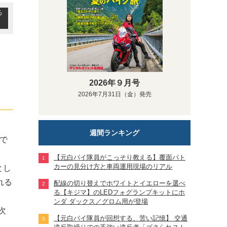
る
2026年９月号
2026年7月31日（金）発売
週間ランキング
姿で
【元白バイ隊員がこっそり教える】覆面パト
カーの見分け方と車両運用現場のリアル
とし
れる
配線の切り替えでホワイトとイエローを選べ
る【キジマ】のLEDフォグランプキットにホ
ンダ ダックス／グロム用が登場
次
【元白バイ隊員が回想する、苦い記憶】 交通