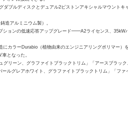
ングダブルディスクとデュアル2ピストンアキシャルマウントキ
ーク鋳造アルミニウム製）。
プションの低速応答アップグレード━━A2ライセンス、35kW
造にカラーDurabio（植物由来のエンジニアリングポリマー）
ダ車となった。
シュグリーン、グラファイトブラックトリム」「アースブラック
パールグレアホワイト、グラファイトブラックトリム」「ファ