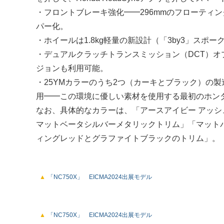
・フロントブレーキ強化━━296mmのフローティ
パー化。
・ホイールは1.8kg軽量の新設計（「3by3」スポ
・デュアルクラッチトランスミッション（DCT）オ
ジョンも利用可能。
・25YMカラーのうち2つ（カーキとブラック）の製
用━━この環境に優しい素材を使用する最初のホン
なお、具体的なカラーは、「アースアイビー アッ
マットベータシルバーメタリックトリム」「マット
ィングレッドとグラファイトブラックのトリム」。
「NC750X」 EICMA2024出展モデル
「NC750X」 EICMA2024出展モデル