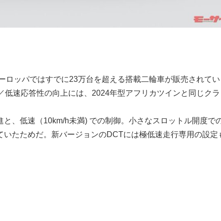
ヨーロッパではすでに23万台を超える搭載二輪車が販売されてい
動／低速応答性の向上には、2024年型アフリカツインと同じクラ
、低速（10km/h未満) での制御。小さなスロットル開度で
ていたためだ。新バージョンのDCTには極低速走行専用の設定