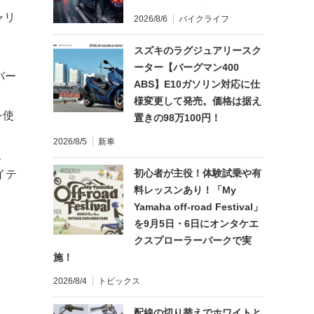
ャリ
2026/8/6
バイクライフ
スズキのラグジュアリースク
ーター【バーグマン400
バー
ABS】E10ガソリン対応に仕
様変更して発売。価格は据え
を使
置きの98万100円！
2026/8/5
新車
、
初心者が主役！体験試乗や有
イテ
料レッスンあり！「My
Yamaha off-road Festival」
を9月5日・6日にオンタケエ
クスプローラーパークで実
施！
2026/8/4
トピックス
配線の切り替えでホワイトと