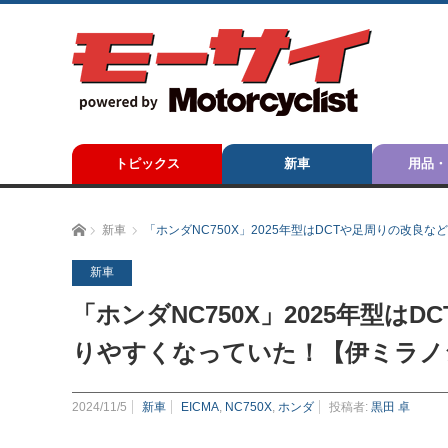
トピックス
新車
用品・
ホーム
新車
「ホンダNC750X」2025年型はDCTや足周りの改
新車
「ホンダNC750X」2025年型
りやすくなっていた！【伊ミラノ
2024/11/5
新車
EICMA
,
NC750X
,
ホンダ
投稿者:
黒田 卓