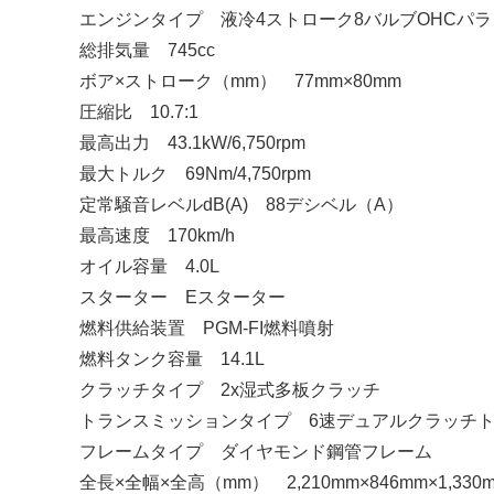
エンジンタイプ 液冷4ストローク8バルブOHCパ
総排気量 745cc
ボア×ストローク（mm） 77mm×80mm
圧縮比 10.7:1
最高出力 43.1kW/6,750rpm
最大トルク 69Nm/4,750rpm
定常騒音レベルdB(A) 88デシベル（A）
最高速度 170km/h
オイル容量 4.0L
スターター Eスターター
燃料供給装置 PGM-FI燃料噴射
燃料タンク容量 14.1L
クラッチタイプ 2x湿式多板クラッチ
トランスミッションタイプ 6速デュアルクラッチ
フレームタイプ ダイヤモンド鋼管フレーム
全長×全幅×全高（mm） 2,210mm×846mm×1,330