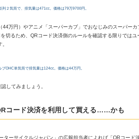
列２気筒で、排気量は471cc。価格は79万9700円。
ブ（44万円）やアニメ「スーパーカブ」でおなじみのスーパーカ
0万円を切るため、QRコード決済側のルールを確認する限りではユ
す。
ブOHC単気筒で排気量は124cc。価格は44万円。
を確認してみましょう。
QRコード決済を利用して買える……かも
ンダモーターサイクルジャパン」の広報担当者によれば「QRコード