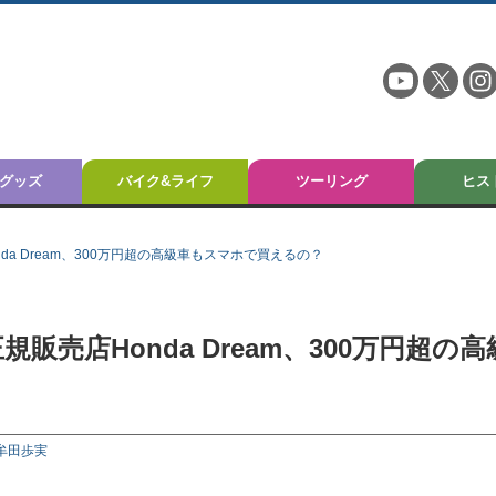
グッズ
バイク&ライフ
ツーリング
ヒス
a Dream、300万円超の高級車もスマホで買えるの？
売店Honda Dream、300万円超の高
牟田歩実