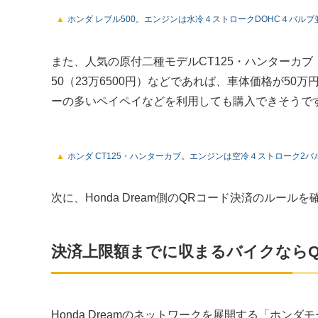
ホンダ レブル500。エンジンは水冷４ストロークDOHC４バルブ並
また、人気の原付二種モデルCT125・ハンターカ
50（23万6500円）などであれば、車体価格が5
ーの多いペイペイなどを利用しても購入できそうで
ホンダ CT125・ハンターカブ。エンジンは空冷４ストローク2バル
次に、Honda Dream側のQRコード決済のルール
決済上限額までに収まるバイクなら
Honda Dreamのネットワークを展開する「ホ