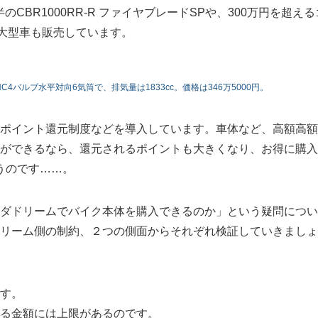
半のCBR1000RR-R ファイヤブレードSPや、300万円を超える
額大型車も販売しています。
4バルブ水平対向6気筒で、排気量は1833cc。価格は346万5000円。
のポイント還元制度などを導入しています。車体など、高額高
とができるなら、還元されるポイントも大きくなり、お得に購
うのです……。
ンダドリームでバイク本体を購入できるのか」という疑問につい
ドリーム側の制約、２つの側面からそれぞれ検証していきましょ
です。
きる金額には上限があるのです。