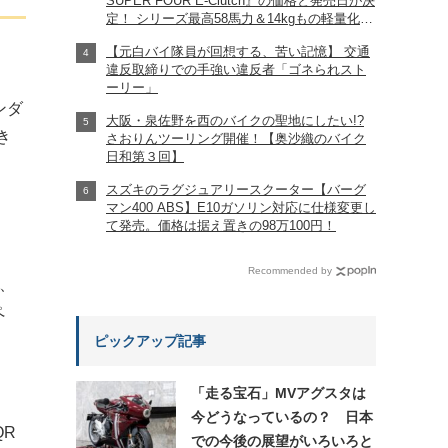
SUPER FOUR E-Clutch』の価格と発売日が決
定！ シリーズ最高58馬力＆14kgもの軽量化!?
完全に「旧CB400SF」を超えた!?
【元白バイ隊員が回想する、苦い記憶】 交通
【Honda2026新車ニュース】
違反取締りでの手強い違反者「ゴネられスト
ーリー」
ンダ
大阪・泉佐野を西のバイクの聖地にしたい!?
き
さおりんツーリング開催！【奥沙織のバイク
日和第３回】
スズキのラグジュアリースクーター【バーグ
マン400 ABS】E10ガソリン対応に仕様変更し
て発売。価格は据え置きの98万100円！
Recommended by
イ、
ペ
ピックアップ記事
「走る宝石」MVアグスタは
今どうなっているの？ 日本
QR
での今後の展望がいろいろと