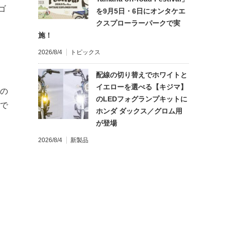
ゴ
を9月5日・6日にオンタケエ
クスプローラーパークで実
施！
2026/8/4
トピックス
配線の切り替えでホワイトと
イエローを選べる【キジマ】
額の
のLEDフォグランプキットに
入で
ホンダ ダックス／グロム用
が登場
2026/8/4
新製品